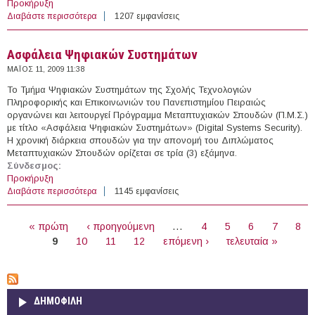
Προκήρυξη
Διαβάστε περισσότερα
για Βιομηχανική Διοίκηση και Τεχνολογία
1207 εμφανίσεις
Ασφάλεια Ψηφιακών Συστημάτων
ΜΆΙΟΣ 11, 2009 11:38
Το Τμήμα Ψηφιακών Συστημάτων της Σχολής Τεχνολογιών
Πληροφορικής και Επικοινωνιών του Πανεπιστημίου Πειραιώς
οργανώνει και λειτουργεί Πρόγραμμα Μεταπτυχιακών Σπουδών (Π.Μ.Σ.)
με τίτλο «Ασφάλεια Ψηφιακών Συστημάτων» (Digital Systems Security).
Η χρονική διάρκεια σπουδών για την απονομή του Διπλώματος
Μεταπτυχιακών Σπουδών ορίζεται σε τρία (3) εξάμηνα.
Σύνδεσμος:
Προκήρυξη
Διαβάστε περισσότερα
για Ασφάλεια Ψηφιακών Συστημάτων
1145 εμφανίσεις
ΣΕΛΊΔΕΣ
« πρώτη
‹ προηγούμενη
…
4
5
6
7
8
9
10
11
12
επόμενη ›
τελευταία »
ΔΗΜΟΦΙΛΗ