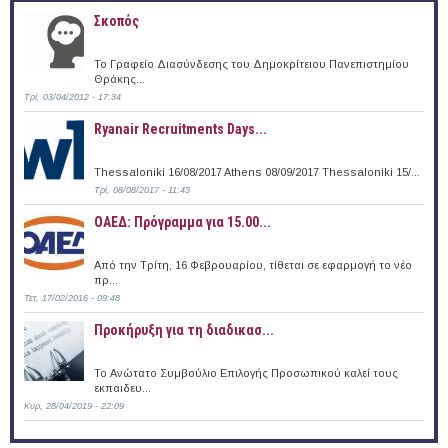
Σκοπός
Το Γραφείο Διασύνδεσης του Δημοκρίτειου Πανεπιστημίου
Θράκης...
Τρί, 03/04/2012 - 17:34
Ryanair Recruitments Days...
Thessaloniki 16/08/2017 Athens 08/09/2017 Thessaloniki 15/...
Τρί, 08/08/2017 - 11:43
ΟΑΕΔ: Πρόγραμμα για 15.00...
Από την Τρίτη, 16 Φεβρουαρίου, τίθεται σε εφαρμογή το νέο
πρ...
Τετ, 17/02/2016 - 09:48
Προκήρυξη για τη διαδικασ...
Το Ανώτατο Συμβούλιο Επιλογής Προσωπικού καλεί τους
εκπαιδευ...
Κυρ, 28/04/2019 - 22:09