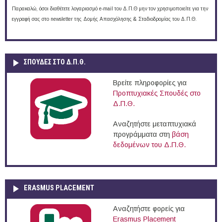
Παρακαλώ, όσοι διαθέτετε λογαριασμό e-mail του Δ.Π.Θ μην τον χρησιμοποιείτε για την
εγγραφή σας στο newsletter της Δομής Απασχόλησης & Σταδιοδρομίας του Δ.Π.Θ.
ΣΠΟΥΔΈΣ ΣΤΟ Δ.Π.Θ.
Βρείτε πληροφορίες για
Προπτυχιακές Σπουδές στο
Δ.Π.Θ.
Αναζητήστε μεταπτυχιακά
προγράμματα στη
βάση
δεδομένων του Δ.Π.Θ.
ERASMUS PLACEMENT
Αναζητήστε φορείς για
Erasmus Placement