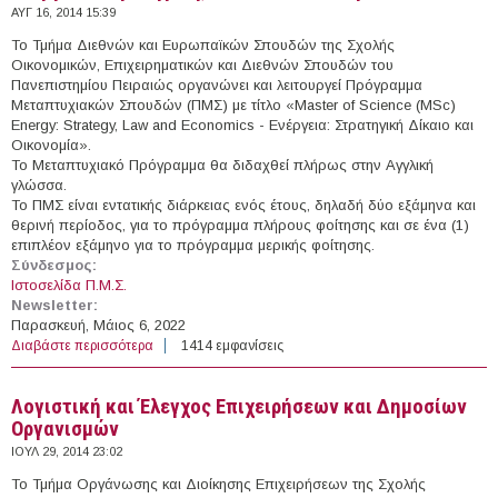
ΑΥΓ 16, 2014 15:39
Το Τμήμα Διεθνών και Ευρωπαϊκών Σπουδών της Σχολής
Οικονομικών, Επιχειρηματικών και Διεθνών Σπουδών του
Πανεπιστημίου Πειραιώς οργανώνει και λειτουργεί Πρόγραμμα
Μεταπτυχιακών Σπουδών (ΠΜΣ) με τίτλο «Master of Science (MSc)
Energy: Strategy, Law and Economics - Ενέργεια: Στρατηγική Δίκαιο και
Οικονομία».
Το Μεταπτυχιακό Πρόγραμμα θα διδαχθεί πλήρως στην Αγγλική
γλώσσα.
Το ΠΜΣ είναι εντατικής διάρκειας ενός έτους, δηλαδή δύο εξάμηνα και
θερινή περίοδος, για το πρόγραμμα πλήρους φοίτησης και σε ένα (1)
επιπλέον εξάμηνο για το πρόγραμμα μερικής φοίτησης.
Σύνδεσμος:
Ιστοσελίδα Π.Μ.Σ.
Newsletter:
Παρασκευή, Μάιος 6, 2022
Διαβάστε περισσότερα
για Ενέργεια: Στρατηγική, Δίκαιο & Οικονομία
1414 εμφανίσεις
Λογιστική και Έλεγχος Επιχειρήσεων και Δημοσίων
Οργανισμών
ΙΟΥΛ 29, 2014 23:02
Το Τμήμα Οργάνωσης και Διοίκησης Επιχειρήσεων της Σχολής