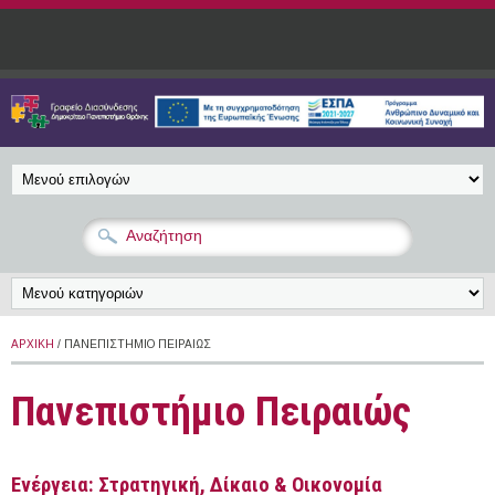
Παράκαμψη προς το κυρίως περιεχόμενο
ΑΡΧΙΚΉ
/ ΠΑΝΕΠΙΣΤΉΜΙΟ ΠΕΙΡΑΙΏΣ
Πανεπιστήμιο Πειραιώς
Ενέργεια: Στρατηγική, Δίκαιο & Οικονομία