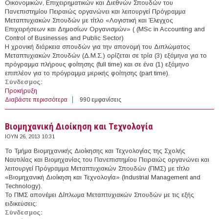
Οικονομικών, Επιχειρηματικών και Διεθνών Σπουδών του
Πανεπιστημίου Πειραιώς οργανώνει και λειτουργεί Πρόγραμμα
Μεταπτυχιακών Σπουδών με τίτλο «Λογιστική και Έλεγχος
Επιχειρήσεων και Δημοσίων Οργανισμών» ( (MSc in Accounting and
Control of Businesses and Public Sector)
Η χρονική διάρκεια σπουδών για την απονομή του Διπλώματος
Μεταπτυχιακών Σπουδών (Δ.Μ.Σ.) ορίζεται σε τρία (3) εξάμηνα για το
πρόγραμμα πλήρους φοίτησης (full time) και σε ένα (1) εξάμηνο
επιπλέον για το πρόγραμμα μερικής φοίτησης (part time).
Σύνδεσμος:
Προκήρυξη
Διαβάστε περισσότερα
για Λογιστική και Έλεγχος Επιχειρήσεων και Δημοσίων
990 εμφανίσεις
Οργανισμών
Βιομηχανική Διοίκηση και Τεχνολογία
ΙΟΥΝ 26, 2013 10:31
Το Τμήμα Βιομηχανικής Διοίκησης και Τεχνολογίας της Σχολής
Ναυτιλίας και Βιομηχανίας του Πανεπιστημίου Πειραιώς οργανώνει και
λειτουργεί Πρόγραμμα Μεταπτυχιακών Σπουδών (ΠΜΣ) με τίτλο
«Βιομηχανική Διοίκηση και Τεχνολογία» (Industrial Management and
Technology).
Το ΠΜΣ απονέμει Δίπλωμα Μεταπτυχιακών Σπουδών με τις εξής
ειδικεύσεις:
Σύνδεσμος: