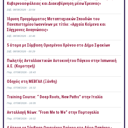
Κυβερνοασφάλειας και Διακυβέρνηση μέσω Έρευνας»
Σάβ, 08/08/2026 - 10:54
Ίδρυση Προγράμματος Μεταπτυχιακών Σπουδών του
Πανεπιστημίου Ιωαννίνων με τίτλο: «Αρχαία Κείμενα και
Σύγχρονες Αναγνώσεις»
Σάβ, 08/08/2026 - 10:46
5 άτομα με Σύμβαση Ορισμένου Χρόνου στο Δήμο Σφακίων
Σάβ, 08/08/2026 - 00:29
Πωλητής Ανταλλακτικών Αυτοκινήτου Πάγκου στην Ιαπωνική
Α.Ε. (Κομοτηνή)
Παρ, 07/08/2026 - 18:43
Οδηγός στη ΜΕΒΓΑΛ (Ξάνθη)
Παρ, 07/08/2026 - 16:32
Training Course: “ Deep Roots, New Paths” στην Ιταλία
Παρ, 07/08/2026 - 16:05
Ανταλλαγή Νέων: “From Me to We” στην Πορτογαλία
Παρ, 07/08/2026 - 16:02
4 άτομα με Σύμβαση Ορισμένου Χρόνου στο Δήμο Παπάγου -