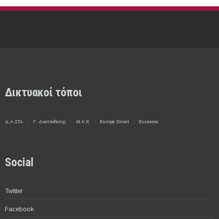
Δικτυακοί τόποι
Δ.Α.ΣΤΑ.
Γ. Διασύνδεσης
Μ.Κ.Ε.
Europe Direct
Euraxess
Social
Twitter
Facebook