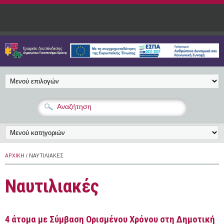
Παράκαμψη προς το κυρίως περιεχόμενο
ΑΡΧΙΚΉ
/ ΝΑΥΤΙΛΙΑΚΈΣ
Ναυτιλιακές
4 άτομα με Σύμβαση Ορισμένου Χρόνου στη Δημοτική