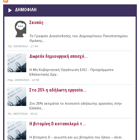
ΔΗΜΟΦΙΛΗ
Σκοπός
Το Γραφείο Διασύνδεσης του Δημοκρίτειου Πανεπιστημίου
Θράκης...
Τρί, 03/04/2012 - 17:34
Δωρεάν δημιουργική απασχό...
Η Μη Κυβερνητική Οργάνωση ΕΛΙΞ - Προγράμματα
Εθελοντικής Εργ...
Παρ, 29/05/2015 - 13:59
Στο 25% η αδήλωτη εργασία...
Στο 25% εκτιμάται το ποσοστό αδήλωτης εργασίας στην
Ελλάδα,...
Τετ, 06/07/2016 - 20:21
Η βιταμίνη D καταπολεμά τ...
Η βιταμίνη D – γνωστή και ως βιταμίνη του ήλιου – είναι