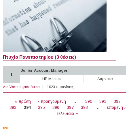
Πτυχίο Πανεπιστημίου (3 θέσεις)
Junior Account Manager
1
HF Markets
Λάρνακα
Διαβάστε περισσότερα
για 71 θέσεις εργασίας στον Ιδιωτικό Τομέα στην Κύπρο
1023 εμφανίσεις
(16-11-2022)
ΣΕΛΊΔΕΣ
« πρώτη
‹ προηγούμενη
…
390
391
392
393
394
395
396
397
398
…
επόμενη ›
τελευταία »