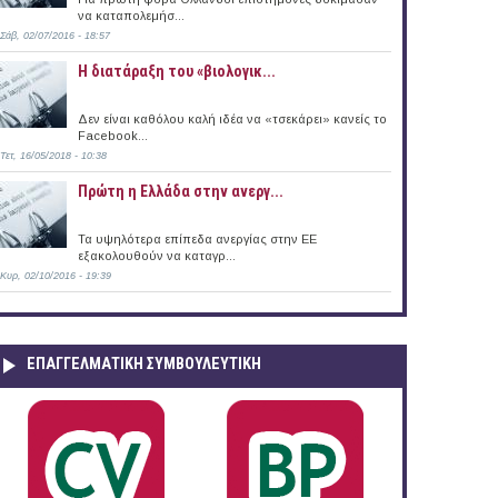
να καταπολεμήσ...
Σάβ, 02/07/2016 - 18:57
εία Αρχαιοτήτων Ζακύνθου
Η διατάραξη του «βιολογικ...
Δεν είναι καθόλου καλή ιδέα να «τσεκάρει» κανείς το
Facebook...
Τετ, 16/05/2018 - 10:38
Πρώτη η Ελλάδα στην ανεργ...
Τα υψηλότερα επίπεδα ανεργίας στην ΕΕ
εξακολουθούν να καταγρ...
Κυρ, 02/10/2016 - 19:39
ΕΠΑΓΓΕΛΜΑΤΙΚΉ ΣΥΜΒΟΥΛΕΥΤΙΚΉ
ρεία Αρχαιοτήτων Λασιθίου