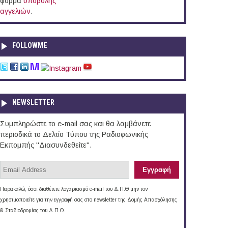
φόρμα
υποβολής
αγγελιών
.
FOLLOWME
NEWSLETTER
Συμπληρώστε το e-mail σας και θα λαμβάνετε
περιοδικά το Δελτίο Τύπου της Ραδιοφωνικής
Εκπομπής "Διασυνδεθείτε".
Παρακαλώ, όσοι διαθέτετε λογαριασμό e-mail του Δ.Π.Θ μην τον
χρησιμοποιείτε για την εγγραφή σας στο newsletter της Δομής Απασχόλησης
& Σταδιοδρομίας του Δ.Π.Θ.