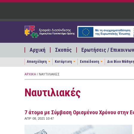
Παράκαμψη προς το κυρίως περιεχόμενο
Αρχική
Σκοπός
Ερωτήσεις / Επικοινων
Απασχόληση
Κατάρτιση
Εκπαίδευση
Δια Βίου Μάθησ
ΑΡΧΙΚΉ
/ ΝΑΥΤΙΛΙΑΚΈΣ
Ναυτιλιακές
7 άτομα με Σύμβαση Ορισμένου Χρόνου στην 
ΑΠΡ 08, 2021 10:47