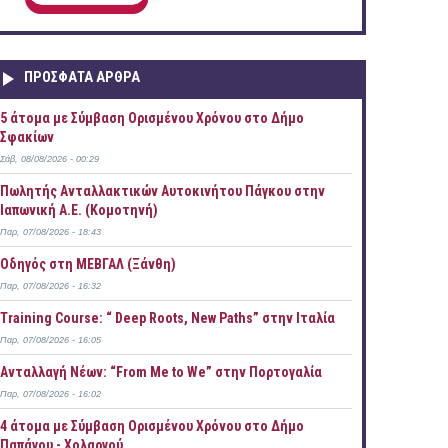
ΠΡOΣΦΑΤΑ AΡΘΡΑ
5 άτομα με Σύμβαση Ορισμένου Χρόνου στο Δήμο
Σφακίων
Σάβ, 08/08/2026 - 00:29
Πωλητής Ανταλλακτικών Αυτοκινήτου Πάγκου στην
Ιαπωνική Α.Ε. (Κομοτηνή)
Παρ, 07/08/2026 - 18:43
Οδηγός στη ΜΕΒΓΑΛ (Ξάνθη)
Παρ, 07/08/2026 - 16:32
Training Course: “ Deep Roots, New Paths” στην Ιταλία
Παρ, 07/08/2026 - 16:05
Ανταλλαγή Νέων: “From Me to We” στην Πορτογαλία
Παρ, 07/08/2026 - 16:02
4 άτομα με Σύμβαση Ορισμένου Χρόνου στο Δήμο
Παπάγου - Χολαργού