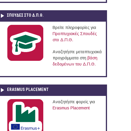
ΣΠΟΥΔΈΣ ΣΤΟ Δ.Π.Θ.
Βρείτε πληροφορίες για
Προπτυχιακές Σπουδές
στο Δ.Π.Θ.
Αναζητήστε μεταπτυχιακά
προγράμματα στη
βάση
δεδομένων του Δ.Π.Θ.
ERASMUS PLACEMENT
Αναζητήστε φορείς για
Erasmus Placement