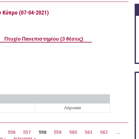
 Κύπρο (07-04-2021)
Πτυχίο Πανεπιστημίου (3 θέσεις)
Λάρνακα
μέα στην Κύπρο (07-04-2021)
5
556
557
558
559
560
561
562
…
η ›
τελευταία »