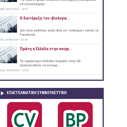
να καταπολεμήσ...
Σάβ, 02/07/2016 - 18:57
Η διατάραξη του «βιολογικ...
Δεν είναι καθόλου καλή ιδέα να «τσεκάρει» κανείς το
Facebook...
Τετ, 16/05/2018 - 10:38
Πρώτη η Ελλάδα στην ανεργ...
Τα υψηλότερα επίπεδα ανεργίας στην ΕΕ
εξακολουθούν να καταγρ...
Κυρ, 02/10/2016 - 19:39
ΕΠΑΓΓΕΛΜΑΤΙΚΉ ΣΥΜΒΟΥΛΕΥΤΙΚΉ