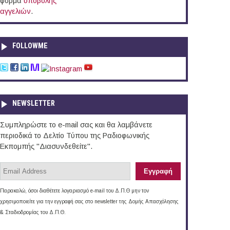
φόρμα
υποβολής
αγγελιών
.
FOLLOWME
NEWSLETTER
Συμπληρώστε το e-mail σας και θα λαμβάνετε
περιοδικά το Δελτίο Τύπου της Ραδιοφωνικής
Εκπομπής "Διασυνδεθείτε".
Παρακαλώ, όσοι διαθέτετε λογαριασμό e-mail του Δ.Π.Θ μην τον
χρησιμοποιείτε για την εγγραφή σας στο newsletter της Δομής Απασχόλησης
& Σταδιοδρομίας του Δ.Π.Θ.