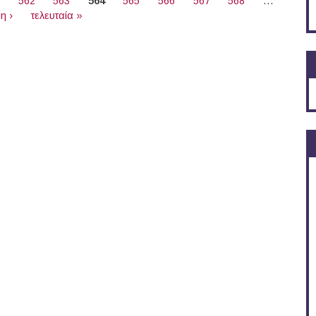
1
562
563
564
565
566
567
568
…
η ›
τελευταία »