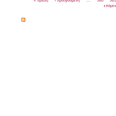
« πρώτη
‹ προηγούμενη
…
560
56
επόμεν