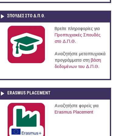
ΣΠΟΥΔΈΣ ΣΤΟ Δ.Π.Θ.
Βρείτε πληροφορίες για
Προπτυχιακές Σπουδές
στο Δ.Π.Θ.
Αναζητήστε μεταπτυχιακά
προγράμματα στη
βάση
δεδομένων του Δ.Π.Θ.
ERASMUS PLACEMENT
Αναζητήστε φορείς για
Erasmus Placement