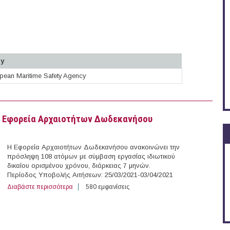
ty
pean Maritime Safety Agency
κής Ένωσης (23-03-2021)
ην Εφορεία Αρχαιοτήτων Δωδεκανήσου
Η Εφορεία Αρχαιοτήτων Δωδεκανήσου ανακοινώνει την
πρόσληψη 108 ατόμων με σύμβαση εργασίας ιδιωτικού
δικαίου ορισμένου χρόνου, διάρκειας 7 μηνών.
Περίοδος Υποβολής Αιτήσεων: 25/03/2021-03/04/2021
Διαβάστε περισσότερα
για 108 άτομα με Σύμβαση Ορισμένου Χρόνου στην Ε
580 εμφανίσεις