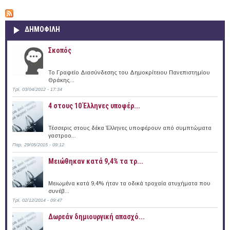
ΔΗΜΟΦΙΛΗ
Σκοπός
Το Γραφείο Διασύνδεσης του Δημοκρίτειου Πανεπιστημίου
Θράκης...
Τρί, 03/04/2012 - 17:34
4 στους 10 Έλληνες υποφέρ...
Τέσσερις στους δέκα Έλληνες υποφέρουν από συμπτώματα
γαστροο...
Παρ, 29/05/2015 - 09:12
Μειώθηκαν κατά 9,4% τα τρ...
Μειωμένα κατά 9,4% ήταν τα οδικά τροχαία ατυχήματα που
συνέβ...
Τρί, 02/12/2014 - 09:47
Δωρεάν δημιουργική απασχό...