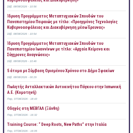
Κυβερνοασφάλειας και Διακυβέρνηση»
Σάβ, 08/08/2026 - 10:56
Ίδρυση Προγράμματος Μεταπτυχιακών Σπουδών του
Πανεπιστημίου Πειραιώς με τίτλο: «Προηγμένες Τεχνολογίες
Κυβερνοασφάλειας και Διακυβέρνηση μέσω Έρευνας»
Σάβ, 08/08/2026 - 10:54
Ίδρυση Προγράμματος Μεταπτυχιακών Σπουδών του
Πανεπιστημίου Ιωαννίνων με τίτλο: «Αρχαία Κείμενα και
Σύγχρονες Αναγνώσεις»
Σάβ, 08/08/2026 - 10:46
5 άτομα με Σύμβαση Ορισμένου Χρόνου στο Δήμο Σφακίων
Σάβ, 08/08/2026 - 00:29
Πωλητής Ανταλλακτικών Αυτοκινήτου Πάγκου στην Ιαπωνική
Α.Ε. (Κομοτηνή)
Παρ, 07/08/2026 - 18:43
Οδηγός στη ΜΕΒΓΑΛ (Ξάνθη)
Παρ, 07/08/2026 - 16:32
Training Course: “ Deep Roots, New Paths” στην Ιταλία
Παρ, 07/08/2026 - 16:05