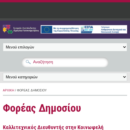
Παράκαμψη προς το κυρίως περιεχόμενο
ΑΡΧΙΚΉ
/ ΦΟΡΈΑΣ ΔΗΜΟΣΊΟΥ
Φορέας Δημοσίου
Καλλιτεχνικός Διευθυντής στην Κοινωφελή