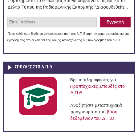
Συμπληρώστε το e-mail σας και θα λαμβάνετε περιοδικά το
Δελτίο Τύπου της Ραδιοφωνικής Εκπομπής "Διασυνδεθείτε".
Παρακαλώ, όσοι διαθέτετε λογαριασμό e-mail του Δ.Π.Θ μην τον χρησιμοποιείτε για την
εγγραφή σας στο newsletter της Δομής Απασχόλησης & Σταδιοδρομίας του Δ.Π.Θ.
ΣΠΟΥΔΈΣ ΣΤΟ Δ.Π.Θ.
Βρείτε πληροφορίες για
Προπτυχιακές Σπουδές στο
Δ.Π.Θ.
Αναζητήστε μεταπτυχιακά
προγράμματα στη
βάση
δεδομένων του Δ.Π.Θ.