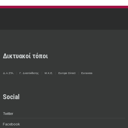
Δικτυακοί τόποι
Δ.Α.ΣΤΑ.
Γ. Διασύνδεσης
Μ.Κ.Ε.
Europe Direct
Euraxess
Social
Twitter
Facebook