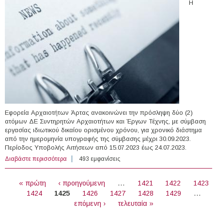
Η
Εφορεία Αρχαιοτήτων Άρτας ανακοινώνει την πρόσληψη δύο (2)
ατόμων ΔΕ Συντηρητών Αρχαιοτήτων και Έργων Τέχνης, με σύμβαση
εργασίας ιδιωτικού δικαίου ορισμένου χρόνου, για χρονικό διάστημα
από την ημερομηνία υπογραφής της σύμβασης μέχρι 30.09.2023.
Περίοδος Υποβολής Αιτήσεων από 15.07.2023 έως 24.07.2023.
Διαβάστε περισσότερα
για 2 Συντηρητές Αρχαιοτήτων και Έργων Τέχνης στην
493 εμφανίσεις
Εφορεία Αρχαιοτήτων Άρτας
ΣΕΛΊΔΕΣ
« πρώτη
‹ προηγούμενη
…
1421
1422
1423
1424
1425
1426
1427
1428
1429
…
επόμενη ›
τελευταία »