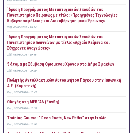
Σάβ, 08/08/2026 - 10:56
Ίδρυση Προγράμματος Μεταπτυχιακών Σπουδών του
Πανεπιστημίου Πειραιώς με τίτλο: «Προηγμένες Τεχνολογίες
Κυβερνοασφάλειας και Διακυβέρνηση μέσω Έρευνας»
Σάβ, 08/08/2026 - 10:54
Ίδρυση Προγράμματος Μεταπτυχιακών Σπουδών του
Πανεπιστημίου Ιωαννίνων με τίτλο: «Αρχαία Κείμενα και
Σύγχρονες Αναγνώσεις»
Σάβ, 08/08/2026 - 10:46
5 άτομα με Σύμβαση Ορισμένου Χρόνου στο Δήμο Σφακίων
Σάβ, 08/08/2026 - 00:29
Πωλητής Ανταλλακτικών Αυτοκινήτου Πάγκου στην Ιαπωνική
Α.Ε. (Κομοτηνή)
Παρ, 07/08/2026 - 18:43
Οδηγός στη ΜΕΒΓΑΛ (Ξάνθη)
Παρ, 07/08/2026 - 16:32
Training Course: “ Deep Roots, New Paths” στην Ιταλία
Παρ, 07/08/2026 - 16:05