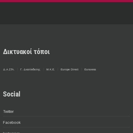
Δικτυακοί τόποι
Δ.Α.ΣΤΑ.
Γ. Διασύνδεσης
Μ.Κ.Ε.
Europe Direct
Euraxess
Social
Twitter
Facebook