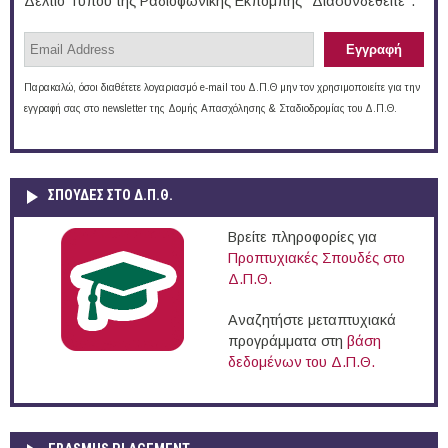
Δελτίο Τύπου της Ραδιοφωνικής Εκπομπής "Διασυνδεθείτε".
Παρακαλώ, όσοι διαθέτετε λογαριασμό e-mail του Δ.Π.Θ μην τον χρησιμοποιείτε για την
εγγραφή σας στο newsletter της Δομής Απασχόλησης & Σταδιοδρομίας του Δ.Π.Θ.
ΣΠΟΥΔΈΣ ΣΤΟ Δ.Π.Θ.
Βρείτε πληροφορίες για
Προπτυχιακές Σπουδές στο
Δ.Π.Θ.
Αναζητήστε μεταπτυχιακά
προγράμματα στη
βάση
δεδομένων του Δ.Π.Θ.