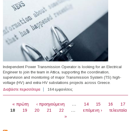
Independent Power Transmission Operator is looking for an Electrical
Engineer to join the team in Attica, supporting the coordination,
supervision and monitoring of major Transmission System (TS) high-
voltage (HV) and extra-HV substations projects across Greece.
Διαβάστε περισσότερα
για Electrical Engineer - Field Construction &
164 εμφανίσεις
Supervision Projects at Independent Power Transmission
ΣΕΛΊΔΕΣ
Operator
« πρώτη
‹ προηγούμενη
…
14
15
16
17
18
19
20
21
22
…
επόμενη ›
τελευταία
»