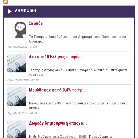
ΔΗΜΟΦΙΛΗ
Σκοπός
Το Γραφείο Διασύνδεσης του Δημοκρίτειου Πανεπιστημίου
Θράκης...
Τρί, 03/04/2012 - 17:34
4 στους 10 Έλληνες υποφέρ...
Τέσσερις στους δέκα Έλληνες υποφέρουν από συμπτώματα
γαστροο...
Παρ, 29/05/2015 - 09:12
Μειώθηκαν κατά 9,4% τα τρ...
Μειωμένα κατά 9,4% ήταν τα οδικά τροχαία ατυχήματα που
συνέβ...
Τρί, 02/12/2014 - 09:47
Δωρεάν δημιουργική απασχό...
Η Μη Κυβερνητική Οργάνωση ΕΛΙΞ - Προγράμματα