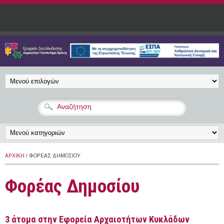
Παράκαμψη προς το κυρίως περιεχόμενο
ΑΡΧΙΚΉ
/ ΦΟΡΈΑΣ ΔΗΜΟΣΊΟΥ
Φορέας Δημοσίου
3 άτομα στην Εφορεία Αρχαιοτήτων Κυκλάδων