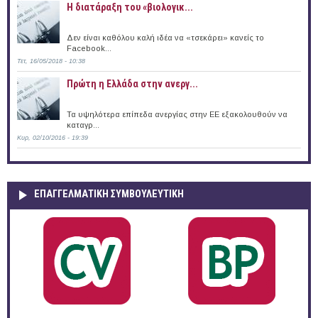
Η διατάραξη του «βιολογικ...
Δεν είναι καθόλου καλή ιδέα να «τσεκάρει» κανείς το
Facebook...
Τετ, 16/05/2018 - 10:38
Πρώτη η Ελλάδα στην ανεργ...
Τα υψηλότερα επίπεδα ανεργίας στην ΕΕ εξακολουθούν να
καταγρ...
Κυρ, 02/10/2016 - 19:39
ΕΠΑΓΓΕΛΜΑΤΙΚΉ ΣΥΜΒΟΥΛΕΥΤΙΚΉ