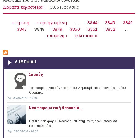
Αναλυτικότερα στον παρακάτω σύνδεσμο.
Διαβάστε περισσότερα
για 14 άτομα με Σύμβαση Ορισμένου Χρόνου στην
1066 εμφανίσεις
Εφορεία Αρχαιοτήτων Φωκίδος
ΣΕΛΊΔΕΣ
« πρώτη
‹ προηγούμενη
…
3844
3845
3846
3847
3848
3849
3850
3851
3852
…
επόμενη ›
τελευταία »
ΔΗΜΟΦΙΛΗ
Σκοπός
Το Γραφείο Διασύνδεσης του Δημοκρίτειου Πανεπιστημίου
Θράκης...
Τρί, 03/04/2012 - 17:34
Νέα πειραματική θεραπεία...
Για πρώτη φορά Ολλανδοί επιστήμονες δοκίμασαν να
καταπολεμήσ...
Σάβ, 02/07/2016 - 18:57