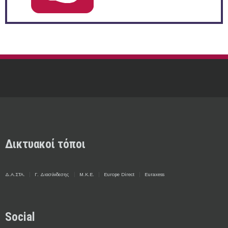
Δικτυακοί τόποι
Δ.Α.ΣΤΑ.
Γ. Διασύνδεσης
Μ.Κ.Ε.
Europe Direct
Euraxess
Social