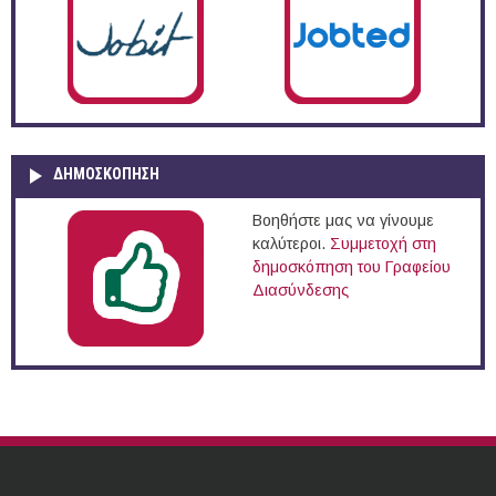
ΔΗΜΟΣΚΌΠΗΣΗ
Βοηθήστε μας να γίνουμε
καλύτεροι.
Συμμετοχή στη
δημοσκόπηση του Γραφείου
Διασύνδεσης