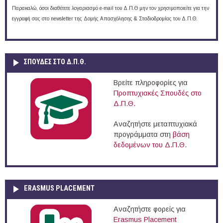
Παρακαλώ, όσοι διαθέτετε λογαριασμό e-mail του Δ.Π.Θ μην τον χρησιμοποιείτε για την
εγγραφή σας στο newsletter της Δομής Απασχόλησης & Σταδιοδρομίας του Δ.Π.Θ.
ΣΠΟΥΔΈΣ ΣΤΟ Δ.Π.Θ.
Βρείτε πληροφορίες για
Προπτυχιακές Σπουδές στο
Δ.Π.Θ.
Αναζητήστε μεταπτυχιακά
προγράμματα στη
βάση
δεδομένων του Δ.Π.Θ.
ERASMUS PLACEMENT
Αναζητήστε φορείς για
Erasmus Placement