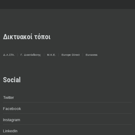
Δικτυακοί τόποι
Δ.Α.ΣΤΑ.
Γ. Διασύνδεσης
Μ.Κ.Ε.
Europe Direct
Euraxess
Social
Twitter
Facebook
Instagram
LinkedIn