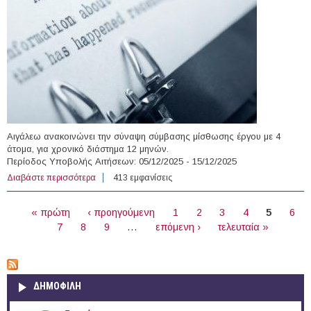
Αιγάλεω ανακοινώνει την σύναψη σύμβασης μίσθωσης έργου με 4
άτομα, για χρονικό διάστημα 12 μηνών.
Περίοδος Υποβολής Αιτήσεων: 05/12/2025 - 15/12/2025
Διαβάστε περισσότερα
για 4 άτομα με Σύμβαση Μίσθωσης Έργου στο Δήμο
413 εμφανίσεις
Αιγάλεω
ΣΕΛΊΔΕΣ
« πρώτη
‹ προηγούμενη
1
2
3
4
5
6
7
8
9
…
επόμενη ›
τελευταία »
ΔΗΜΟΦΙΛΗ