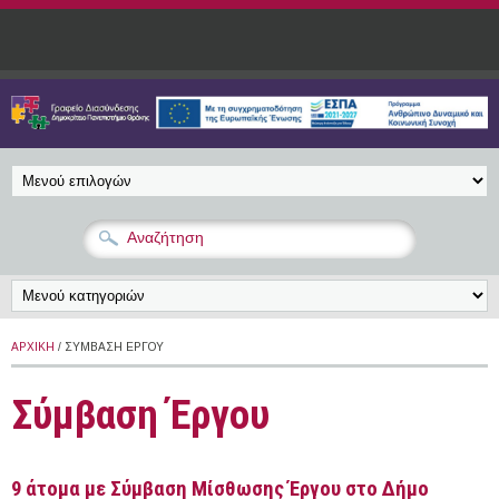
Παράκαμψη προς το κυρίως περιεχόμενο
ΑΡΧΙΚΉ
/ ΣΎΜΒΑΣΗ ΈΡΓΟΥ
Σύμβαση Έργου
9 άτομα με Σύμβαση Μίσθωσης Έργου στο Δήμο