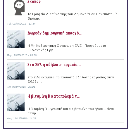
Σκοπός
Το Γραφείο Διασύνδεσης του Δημοκρίτειου Πανεπιστημίου
Θράκης...
Τρί, 03/04/2012 - 17:34
Δωρεάν δημιουργική απασχό...
Η Μη Κυβερνητική Οργάνωση ΕΛΙΞ - Προγράμματα
Εθελοντικής Εργ...
Παρ, 29/05/2015 - 13:59
Στο 25% η αδήλωτη εργασία...
Στο 25% εκτιμάται το ποσοστό αδήλωτης εργασίας στην
Ελλάδα,...
Τετ, 06/07/2016 - 20:21
Η βιταμίνη D καταπολεμά τ...
Η βιταμίνη D – γνωστή και ως βιταμίνη του ήλιου – είναι
απαρ...
Δευ, 17/12/2018 - 14:33