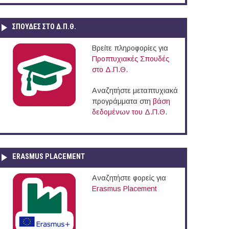
ΣΠΟΥΔΈΣ ΣΤΟ Δ.Π.Θ.
Βρείτε πληροφορίες για
Προπτυχιακές Σπουδές
στο Δ.Π.Θ.
Αναζητήστε μεταπτυχιακά
προγράμματα στη
βάση
δεδομένων του Δ.Π.Θ.
ERASMUS PLACEMENT
Αναζητήστε φορείς για
Erasmus Placement