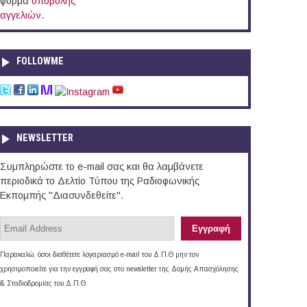
φόρμα
υποβολής
αγγελιών
.
FOLLOWME
NEWSLETTER
Συμπληρώστε το e-mail σας και θα λαμβάνετε
περιοδικά το Δελτίο Τύπου της Ραδιοφωνικής
Εκπομπής "Διασυνδεθείτε".
Παρακαλώ, όσοι διαθέτετε λογαριασμό e-mail του Δ.Π.Θ μην τον
χρησιμοποιείτε για την εγγραφή σας στο newsletter της Δομής Απασχόλησης
& Σταδιοδρομίας του Δ.Π.Θ.