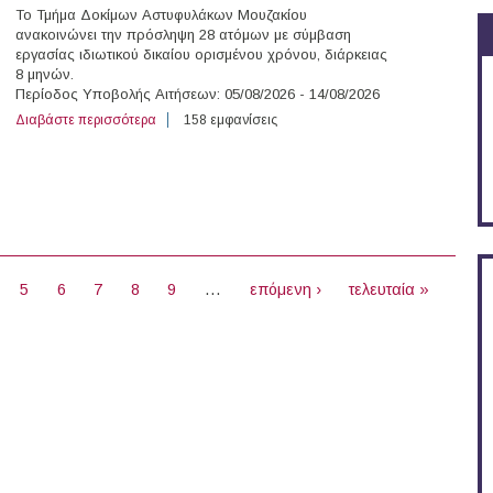
Το Τμήμα Δοκίμων Αστυφυλάκων Μουζακίου
ανακοινώνει την πρόσληψη 28 ατόμων με σύμβαση
εργασίας ιδιωτικού δικαίου ορισμένου χρόνου, διάρκειας
8 μηνών.
Περίοδος Υποβολής Αιτήσεων: 05/08/2026 - 14/08/2026
Διαβάστε περισσότερα
για 28 άτομα με Σύμβαση Ορισμένου Χρόνου στο Τμή
158 εμφανίσεις
5
6
7
8
9
…
επόμενη ›
τελευταία »