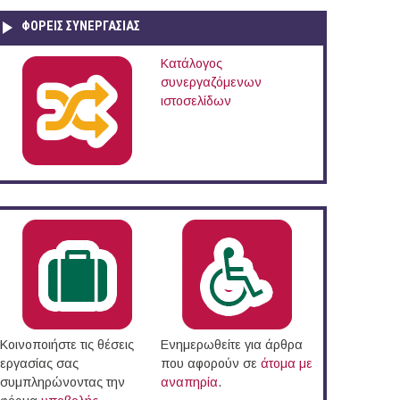
ΦΟΡΕΙΣ ΣΥΝΕΡΓΑΣΙΑΣ
Κατάλογος
συνεργαζόμενων
μα Δοκίμων Αστυφυλάκων Μουζακίου
ιστοσελίδων
Κοινοποιήστε τις θέσεις
Ενημερωθείτε για άρθρα
εργασίας σας
που αφορούν σε
άτομα με
συμπληρώνοντας την
αναπηρία
.