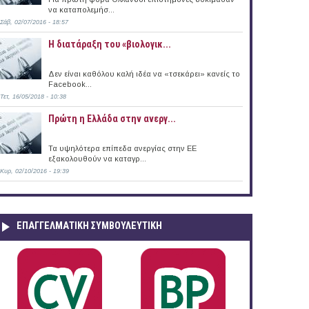
να καταπολεμήσ...
Σάβ, 02/07/2016 - 18:57
 Πάτμου
Η διατάραξη του «βιολογικ...
Δεν είναι καθόλου καλή ιδέα να «τσεκάρει» κανείς το
Facebook...
Τετ, 16/05/2018 - 10:38
Πρώτη η Ελλάδα στην ανεργ...
Τα υψηλότερα επίπεδα ανεργίας στην ΕΕ
εξακολουθούν να καταγρ...
Κυρ, 02/10/2016 - 19:39
ΕΠΑΓΓΕΛΜΑΤΙΚΉ ΣΥΜΒΟΥΛΕΥΤΙΚΉ
 Άνδρου