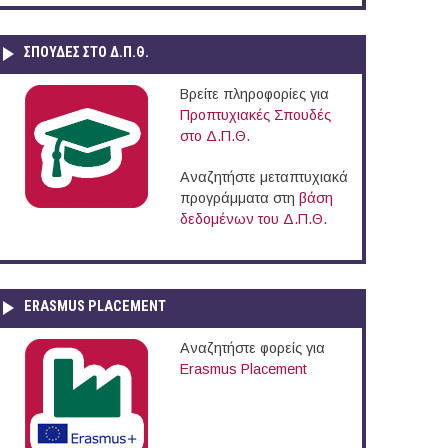
ΣΠΟΥΔΈΣ ΣΤΟ Δ.Π.Θ.
Βρείτε πληροφορίες για
Προπτυχιακές Σπουδές
στο Δ.Π.Θ.
Αναζητήστε μεταπτυχιακά
προγράμματα στη
βάση
δεδομένων του Δ.Π.Θ.
ERASMUS PLACEMENT
Αναζητήστε φορείς για
Erasmus Placement