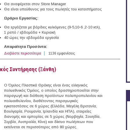
Θα αναφέρεται στον Store Manager
Θα είναι υπεύθυνος για τους πωλητές του καταστήματος
Ωράριο Εργασίας:
Θα εργάζεται με βάρδιες κυλιόμενες (9-5,10-6 ,2-10 κτλ),
1 ρεπό / εβδομάδα + Κυριακή
40 ώρες την εβδομάδα εργασία
Απαραίτητα Προσόντα:
Διαβάστε περισσότερα
για Section Manager (Ξάνθη)
1136 εμφανίσεις
κός Συντήρησης (Ξάνθη)
Ο Όμιλος Πλαστικά Θράκης είναι ένας ελληνικός
πολυεθνικός Όμιλος, ο οποίος δραστηριοποιείται στην
παραγωγή και διάθεση προϊόντων πολυπροπυλενίου και
πολυαιθυλενίου, διαθέτοντας παραγωγικές
εγκαταστάσεις σε 6 χώρες (Ελλάδα, Μεγάλη Βρετανία,
Βουλγαρία, Ρουμανία, Ιρλανδία και ΗΠΑ), εταιρείες
διανομής και εμπορίας σε 5 χώρες (Νορβηγία, Σουηδία,
Σερβία, Αυστραλία, Κίνα) και δίκτυο πωλήσεων που
εκτείνεται σε περισσότερες από 80 χώρες.