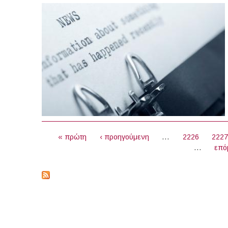
ΣΕΛΊΔΕΣ
« πρώτη
‹ προηγούμενη
…
2226
222
…
επό