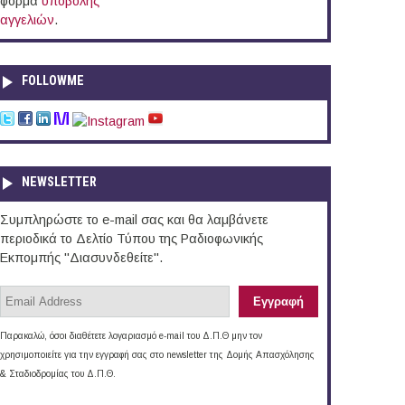
φόρμα
υποβολής
αγγελιών
.
FOLLOWME
NEWSLETTER
Συμπληρώστε το e-mail σας και θα λαμβάνετε
περιοδικά το Δελτίο Τύπου της Ραδιοφωνικής
Εκπομπής "Διασυνδεθείτε".
Παρακαλώ, όσοι διαθέτετε λογαριασμό e-mail του Δ.Π.Θ μην τον
χρησιμοποιείτε για την εγγραφή σας στο newsletter της Δομής Απασχόλησης
& Σταδιοδρομίας του Δ.Π.Θ.