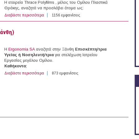
Η εταιρεία Thrace Polyfilms , μέλος του Ομίλου Πλαστικά
Θράκης, αναζητά να προσλάβει άτομα ως:
Διαβάστε περισσότερα
για Χειριστές Μηχανημάτων Παραγωγής – Μηχανικός Σ
1156 εμφανίσεις
Ξάνθη)
H
Ergonomia SA
αναζητά στην Ξάνθη
Επισκέπτη/τρια
Υγείας ή Νοσηλευτή/τρια
για στελέχωση Ιατρείου
Εργασίας μεγάλου Ομίλου.
Καθήκοντα:
Διαβάστε περισσότερα
για Επισκέπτης/τρια Υγείας – Νοσηλευτής/τρια (Ξάνθη)
873 εμφανίσεις