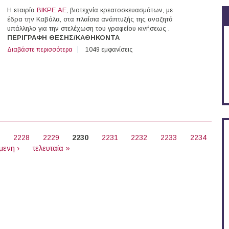
Η εταιρία
ΒΙΚΡΕ ΑΕ
, βιοτεχνία κρεατοσκευασμάτων, με
έδρα την Καβάλα, στα πλαίσια ανάπτυξής της αναζητά
υπάλληλο για την στελέχωση του γραφείου κινήσεως .
ΠΕΡΙΓΡΑΦΗ ΘΕΣΗΣ/ΚΑΘΗΚΟΝΤΑ
Διαβάστε περισσότερα
για Υπάλληλος Γραφείου Κινήσεως (Καβάλα)
1049 εμφανίσεις
7
2228
2229
2230
2231
2232
2233
2234
μενη ›
τελευταία »