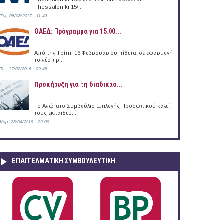
Thessaloniki 15/...
Τρί, 08/08/2017 - 11:43
ΟΑΕΔ: Πρόγραμμα για 15.00...
Από την Τρίτη, 16 Φεβρουαρίου, τίθεται σε εφαρμογή
το νέο πρ...
Τετ, 17/02/2016 - 09:48
Προκήρυξη για τη διαδικασ...
 Δράμα
Το Ανώτατο Συμβούλιο Επιλογής Προσωπικού καλεί
τους εκπαιδευ...
Κυρ, 28/04/2019 - 22:09
ΕΠΑΓΓΕΛΜΑΤΙΚΉ ΣΥΜΒΟΥΛΕΥΤΙΚΉ
 AG in Thessaloniki and Alexandroupolis