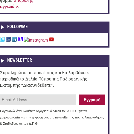
φόρμα
υποβολής
αγγελιών
.
FOLLOWME
NEWSLETTER
Συμπληρώστε το e-mail σας και θα λαμβάνετε
περιοδικά το Δελτίο Τύπου της Ραδιοφωνικής
Εκπομπής "Διασυνδεθείτε".
Παρακαλώ, όσοι διαθέτετε λογαριασμό e-mail του Δ.Π.Θ μην τον
χρησιμοποιείτε για την εγγραφή σας στο newsletter της Δομής Απασχόλησης
& Σταδιοδρομίας του Δ.Π.Θ.