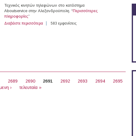
Τεχνικός κινητών τηλεφώνων στο κατάστημα
Aboutservice στην Αλεξανδρούπολη. “
Περισσότερες
πληροφορίες
”
Διαβάστε περισσότερα
για Τεχνικός κινητών τηλεφώνων στο κατάστημα About
583 εμφανίσεις
8
2689
2690
2691
2692
2693
2694
2695
μενη ›
τελευταία »