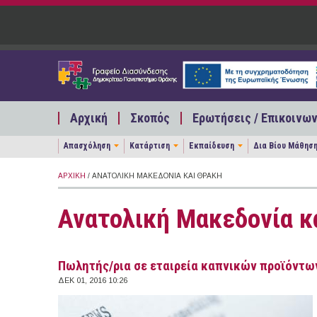
Παράκαμψη προς το κυρίως περιεχόμενο
Αρχική
Σκοπός
Ερωτήσεις / Επικοινων
Απασχόληση
Κατάρτιση
Εκπαίδευση
Δια Βίου Μάθησ
ΑΡΧΙΚΉ
/ ΑΝΑΤΟΛΙΚΉ ΜΑΚΕΔΟΝΊΑ ΚΑΙ ΘΡΆΚΗ
Ανατολική Μακεδονία κ
Πωλητής/ρια σε εταιρεία καπνικών προϊόντω
ΔΕΚ 01, 2016 10:26