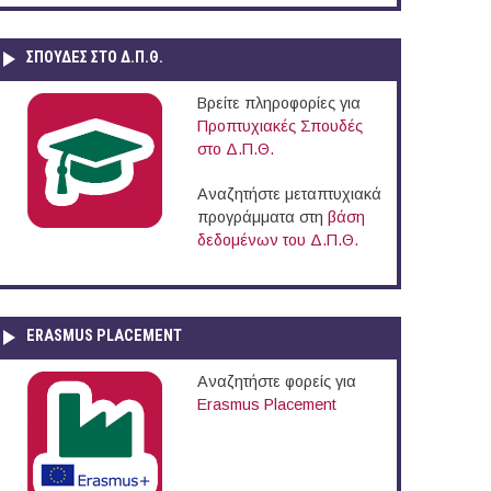
ΣΠΟΥΔΈΣ ΣΤΟ Δ.Π.Θ.
Βρείτε πληροφορίες για
Προπτυχιακές Σπουδές
στο Δ.Π.Θ.
Αναζητήστε μεταπτυχιακά
προγράμματα στη
βάση
δεδομένων του Δ.Π.Θ.
ERASMUS PLACEMENT
Αναζητήστε φορείς για
Erasmus Placement