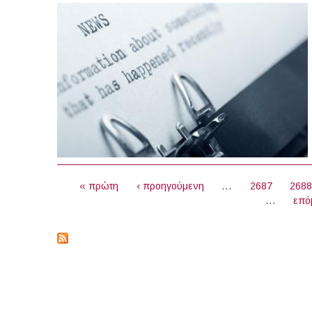
ΣΕΛΊΔΕΣ
« πρώτη
‹ προηγούμενη
…
2687
268
…
επό