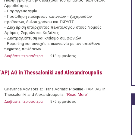
Πωλητή/ρια για την στελέχωση του τμήματος πωλήσεων.
Αρμοδιότητες:
- Παραγγελιοληψία
- Προώθηση πωλήσεων καπνικών - ζαχαρωδών
προϊόντων, άυλου χρόνου και ΣΚΡΑΤΣ
- Διαχείριση υπάρχοντος πελατολογίου στους Νομούς
Δράμας, Σερρών και Καβάλας
- Διαπραγμάτευση και κλείσιμο συμφωνιών
- Reporting και συνεχής επικοινωνία με τον υπεύθυνο
τμήματος πωλήσεων.
Διαβάστε περισσότερα
για Πωλητής/ρια σε εταιρεία καπνικών προϊόντων στην
918 εμφανίσεις
(TAP) AG in Thessaloniki and Alexandroupolis
Grievance Advisors at Trans Adriatic Pipeline (TAP) AG in
Thessaloniki and Alexandroupolis. “
Read More
”
Διαβάστε περισσότερα
για Grievance Advisors at Trans Adriatic Pipeline (TAP)
976 εμφανίσεις