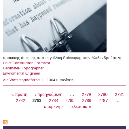
πρακτικής άσκησης από τη γαλλική Spiecapag στην Αλεξανδρούπολη.
Chief Construction Estimator
Geometer/ Topographer
Enviromental Engineer
Διαβάστε περισσότερα
για Vie at SPIECAPAG in Alexandroupoli
1304 εμφανίσεις
ΣΕΛΊΔΕΣ
« πρώτη
‹ προηγούμενη
…
2779
2780
2781
2782
2783
2784
2785
2786
2787
…
επόμενη ›
τελευταία »