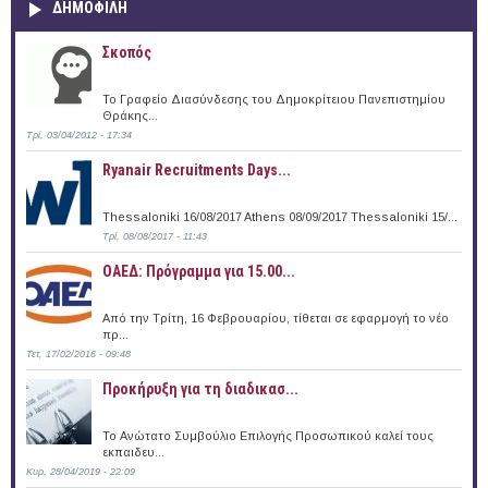
ΔΗΜΟΦΙΛΗ
Σκοπός
Το Γραφείο Διασύνδεσης του Δημοκρίτειου Πανεπιστημίου
Θράκης...
Τρί, 03/04/2012 - 17:34
Ryanair Recruitments Days...
Thessaloniki 16/08/2017 Athens 08/09/2017 Thessaloniki 15/...
Τρί, 08/08/2017 - 11:43
ΟΑΕΔ: Πρόγραμμα για 15.00...
Από την Τρίτη, 16 Φεβρουαρίου, τίθεται σε εφαρμογή το νέο
πρ...
Τετ, 17/02/2016 - 09:48
Προκήρυξη για τη διαδικασ...
Το Ανώτατο Συμβούλιο Επιλογής Προσωπικού καλεί τους
εκπαιδευ...
Κυρ, 28/04/2019 - 22:09