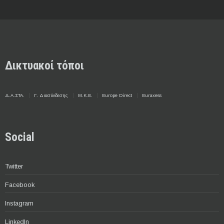
Δικτυακοί τόποι
Δ.Α.ΣΤΑ.
Γ. Διασύνδεσης
Μ.Κ.Ε.
Europe Direct
Euraxess
Social
Twitter
Facebook
Instagram
LinkedIn