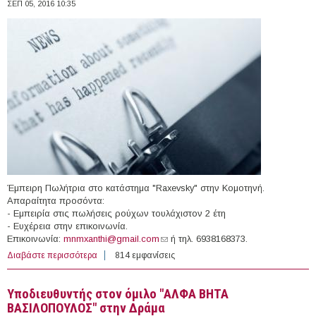
ΣΕΠ 05, 2016 10:35
Έμπειρη Πωλήτρια στο κατάστημα "Raxevsky" στην Κομοτηνή.
Απαραίτητα προσόντα:
- Εμπειρία στις πωλήσεις ρούχων τουλάχιστον 2 έτη
- Ευχέρεια στην επικοινωνία.
Επικοινωνία:
mnmxanthi@gmail.com
(link sends e-mail)
ή τηλ. 6938168373.
Διαβάστε περισσότερα
για Έμπειρη Πωλήτρια στο κατάστημα "Raxevsky" στην
814 εμφανίσεις
Κομοτηνή
Υποδιευθυντής στον όμιλο "ΑΛΦΑ ΒΗΤΑ
ΒΑΣΙΛΟΠΟΥΛΟΣ" στην Δράμα