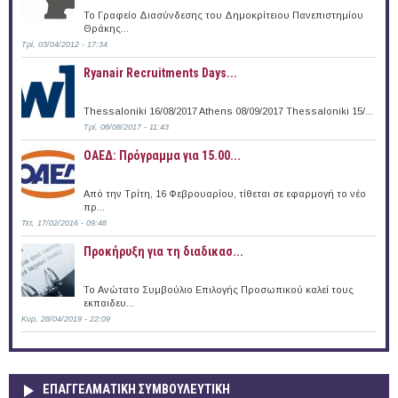
Το Γραφείο Διασύνδεσης του Δημοκρίτειου Πανεπιστημίου
Θράκης...
Τρί, 03/04/2012 - 17:34
Ryanair Recruitments Days...
Thessaloniki 16/08/2017 Athens 08/09/2017 Thessaloniki 15/...
Τρί, 08/08/2017 - 11:43
ΟΑΕΔ: Πρόγραμμα για 15.00...
Από την Τρίτη, 16 Φεβρουαρίου, τίθεται σε εφαρμογή το νέο
πρ...
Τετ, 17/02/2016 - 09:48
Προκήρυξη για τη διαδικασ...
Το Ανώτατο Συμβούλιο Επιλογής Προσωπικού καλεί τους
εκπαιδευ...
Κυρ, 28/04/2019 - 22:09
ΕΠΑΓΓΕΛΜΑΤΙΚΉ ΣΥΜΒΟΥΛΕΥΤΙΚΉ