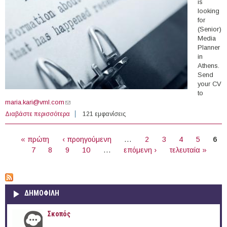
is
looking
for
(Senior)
Media
Planner
in
Athens.
Send
your CV
to
maria.kari@vml.com
(link sends e-mail)
Διαβάστε περισσότερα
για (Senior) Media Planner at WPP Media (Athens)
121 εμφανίσεις
ΣΕΛΊΔΕΣ
« πρώτη
‹ προηγούμενη
…
2
3
4
5
6
7
8
9
10
…
επόμενη ›
τελευταία »
ΔΗΜΟΦΙΛΗ
Σκοπός