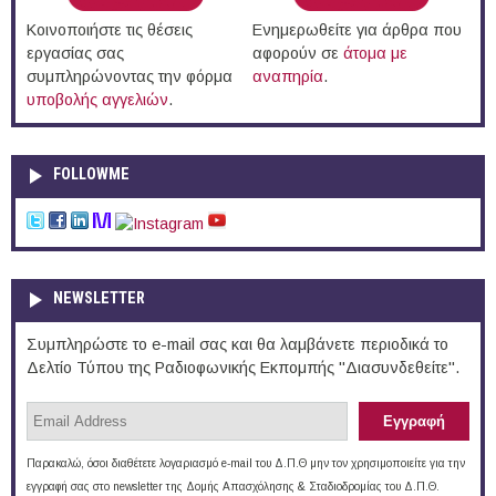
Κοινοποιήστε τις θέσεις
Ενημερωθείτε για άρθρα που
εργασίας σας
αφορούν σε
άτομα με
συμπληρώνοντας την φόρμα
αναπηρία
.
υποβολής αγγελιών
.
FOLLOWME
NEWSLETTER
Συμπληρώστε το e-mail σας και θα λαμβάνετε περιοδικά το
Δελτίο Τύπου της Ραδιοφωνικής Εκπομπής "Διασυνδεθείτε".
Παρακαλώ, όσοι διαθέτετε λογαριασμό e-mail του Δ.Π.Θ μην τον χρησιμοποιείτε για την
εγγραφή σας στο newsletter της Δομής Απασχόλησης & Σταδιοδρομίας του Δ.Π.Θ.