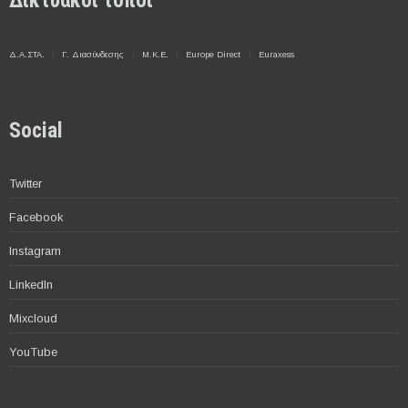
Δικτυακοί τόποι
Δ.Α.ΣΤΑ.
Γ. Διασύνδεσης
Μ.Κ.Ε.
Europe Direct
Euraxess
Social
Twitter
Facebook
Instagram
LinkedIn
Mixcloud
YouTube