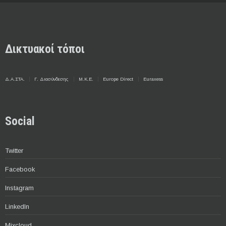
Δικτυακοί τόποι
Δ.Α.ΣΤΑ.
Γ. Διασύνδεσης
Μ.Κ.Ε.
Europe Direct
Euraxess
Social
Twitter
Facebook
Instagram
LinkedIn
Mixcloud