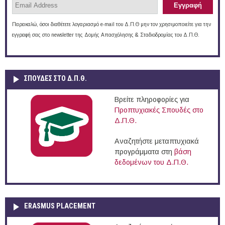
Παρακαλώ, όσοι διαθέτετε λογαριασμό e-mail του Δ.Π.Θ μην τον χρησιμοποιείτε για την
εγγραφή σας στο newsletter της Δομής Απασχόλησης & Σταδιοδρομίας του Δ.Π.Θ.
ΣΠΟΥΔΈΣ ΣΤΟ Δ.Π.Θ.
Βρείτε πληροφορίες για
Προπτυχιακές Σπουδές στο
Δ.Π.Θ.
Αναζητήστε μεταπτυχιακά
προγράμματα στη
βάση
δεδομένων του Δ.Π.Θ.
ERASMUS PLACEMENT