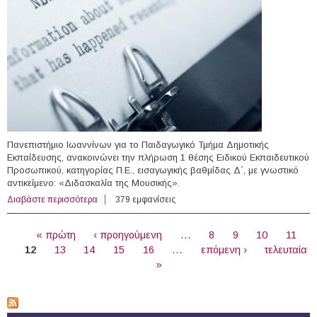
Πανεπιστήμιο Ιωαννίνων για το Παιδαγωγικό Τμήμα Δημοτικής
Εκπαίδευσης, ανακοινώνει την πλήρωση 1 θέσης Ειδικού Εκπαιδευτικού
Προσωπικού, κατηγορίας Π.Ε., εισαγωγικής βαθμίδας Δ΄, με γνωστικό
αντικείμενο: «Διδασκαλία της Μουσικής».
Διαβάστε περισσότερα
για 1 θέση Ειδικού Εκπαιδευτικού Προσωπικού στο
379 εμφανίσεις
Π.Τ.Δ.Ε. του Πανεπιστημίου Ιωαννίνων
ΣΕΛΊΔΕΣ
« πρώτη
‹ προηγούμενη
…
8
9
10
11
12
13
14
15
16
…
επόμενη ›
τελευταία
»