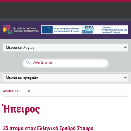
Παράκαμψη προς το κυρίως περιεχόμενο
ΑΡΧΙΚΉ
/ ΉΠΕΙΡΟΣ
Ήπειρος
35 άτομα στον Ελληνικό Ερυθρό Σταυρό