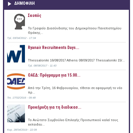
ΔΗΜΟΦΙΛΗ
Σκοπός
Το Γραφείο Διασύνδεσης του Δημοκρίτειου Πανεπιστημίου
Θράκης...
Τρί, 03/04/2012 - 17:34
Ryanair Recruitments Days...
Thessaloniki 16/08/2017 Athens 08/09/2017 Thessaloniki 15/...
Τρί, 08/08/2017 - 11:43
ΟΑΕΔ: Πρόγραμμα για 15.00...
Από την Τρίτη, 16 Φεβρουαρίου, τίθεται σε εφαρμογή το νέο
πρ...
Τετ, 17/02/2016 - 09:48
Προκήρυξη για τη διαδικασ...
Το Ανώτατο Συμβούλιο Επιλογής Προσωπικού καλεί τους
εκπαιδευ...
Κυρ, 28/04/2019 - 22:09