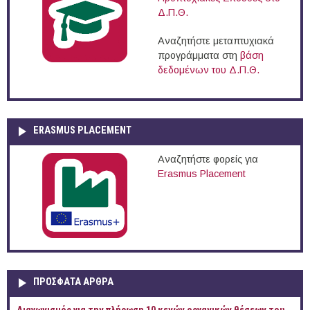
Δ.Π.Θ.
Αναζητήστε μεταπτυχιακά
προγράμματα στη
βάση
δεδομένων του Δ.Π.Θ.
ERASMUS PLACEMENT
Αναζητήστε φορείς για
Erasmus Placement
ΠΡOΣΦΑΤΑ AΡΘΡΑ