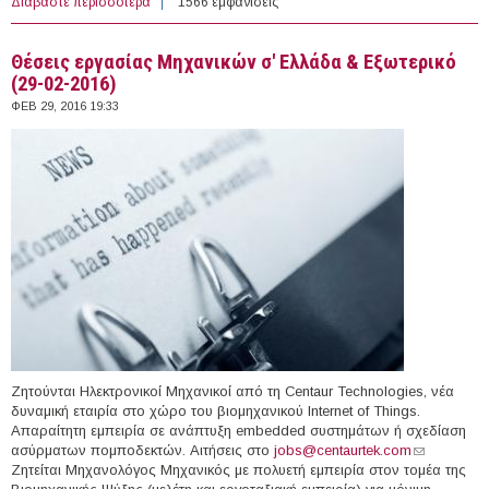
Διαβάστε περισσότερα
για 5 άτομα με Σύμβαση Μίσθωσης Έργου στο
1566 εμφανίσεις
Πανεπιστήμιο Θεσσαλίας
Θέσεις εργασίας Μηχανικών σ' Ελλάδα & Εξωτερικό
(29-02-2016)
ΦΕΒ 29, 2016 19:33
Ζητούνται Ηλεκτρονικοί Μηχανικοί από τη Centaur Technologies, νέα
δυναμική εταιρία στο χώρο του βιομηχανικού Internet of Things.
Απαραίτητη εμπειρία σε ανάπτυξη embedded συστημάτων ή σχεδίαση
ασύρματων πομποδεκτών. Αιτήσεις στο
jobs@centaurtek.com
(link sends
Ζητείται Μηχανολόγος Μηχανικός με πολυετή εμπειρία στον τομέα της
e-mail)