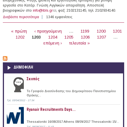
Βιομηχανικής Ψύξης (μελέτη και εργοταξιακή εμπειρία) για μόνιμη
εργασία στο Κατάρ. Γνώση Αγγλικών απαραίτητη. Αποστολή
βιογραφικών στο
info@ibls.gr
(link sends e-mail)
, φαξ: 2102131145, τηλ: 2102934140.
Διαβάστε περισσότερα
για Θέσεις εργασίας Μηχανικών σ' Ελλάδα & Εξωτερικό
1346 εμφανίσεις
(29-02-2016)
ΣΕΛΊΔΕΣ
« πρώτη
‹ προηγούμενη
…
1199
1200
1201
1202
1203
1204
1205
1206
1207
…
επόμενη ›
τελευταία »
ΔΗΜΟΦΙΛΗ
Σκοπός
Το Γραφείο Διασύνδεσης του Δημοκρίτειου Πανεπιστημίου
Θράκης...
Τρί, 03/04/2012 - 17:34
Ryanair Recruitments Days...
Thessaloniki 16/08/2017 Athens 08/09/2017 Thessaloniki 15/...
Τρί, 08/08/2017 - 11:43