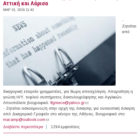
Αττική και Λάρισα
ΜΑΡ 01, 2016 11:42
-
Ζητείται
από
δικηγορική εταιρεία γραμματέας, για 8ωρη απασχόληση. Απαραίτητη η
γνώση Η/Υ, τυφλού συστήματος δακτυλογράφησης και Αγγλικών.
Αποστείλατε βιογραφικό:
lfgreece@yahoo.gr
(link sends e-mail)
- Ζητείται ασκούμενος/η στην αρχή της άσκησης για ουσιαστική άσκηση
από Δικηγορικό Γραφείο στο κέντρο της Αθήνας. Βιογραφικά στο:
mar.amp@outlook.com
(link sends e-mail)
Διαβάστε περισσότερα
για Θέσεις εργασίας σε δικηγορικές εταιρείες στην
1294 εμφανίσεις
Αττική και Λάρισα