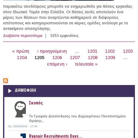
παρακάτω συνδέσμους μπορείτε να ενημερωθείτε για θέσεις εργασίας
στον Ιδιωτικό Τομέα στην Ελλάδα. Οι θέσεις αυτές αποτελούν ένα
μέρος των θέσεων που αναρτώνται καθημερινά σε διάφορους
ιστότοπους και κατηγοριοποιούνται σε κύριες ομάδες ανάλογα με το
αντικείμενο απασχόλησης.
Διαβάστε περισσότερα
για 167 θέσεις εργασίας στον Ιδιωτικό Τομέα στην
3253 εμφανίσεις
Ελλάδα (23/02/2016)
ΣΕΛΊΔΕΣ
« πρώτη
‹ προηγούμενη
…
1201
1202
1203
1204
1205
1206
1207
1208
1209
…
επόμενη ›
τελευταία »
ΔΗΜΟΦΙΛΗ
Σκοπός
Το Γραφείο Διασύνδεσης του Δημοκρίτειου Πανεπιστημίου
Θράκης...
Τρί, 03/04/2012 - 17:34
Ryanair Recruitments Days...