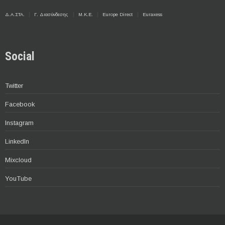
Δ.Α.ΣΤΑ.
Γ. Διασύνδεσης
Μ.Κ.Ε.
Europe Direct
Euraxess
Social
Twitter
Facebook
Instagram
LinkedIn
Mixcloud
YouTube