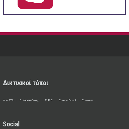
Δικτυακοί τόποι
Δ.Α.ΣΤΑ.
Γ. Διασύνδεσης
Μ.Κ.Ε.
Europe Direct
Euraxess
Social