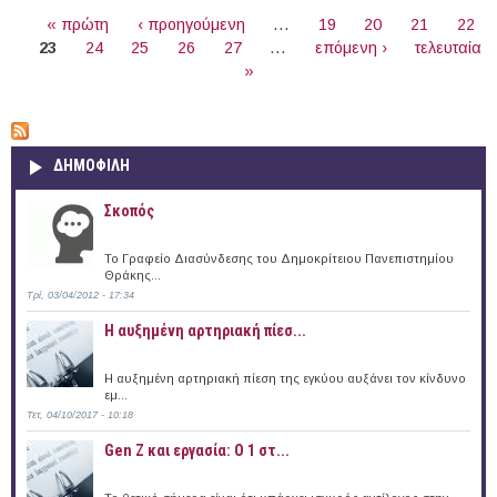
ΣΕΛΊΔΕΣ
Πυροσβεστικό Σώμα
« πρώτη
‹ προηγούμενη
…
19
20
21
22
23
24
25
26
27
…
επόμενη ›
τελευταία
»
ΔΗΜΟΦΙΛΗ
Σκοπός
Το Γραφείο Διασύνδεσης του Δημοκρίτειου Πανεπιστημίου
Θράκης...
Τρί, 03/04/2012 - 17:34
Η αυξημένη αρτηριακή πίεσ...
Η αυξημένη αρτηριακή πίεση της εγκύου αυξάνει τον κίνδυνο
εμ...
Τετ, 04/10/2017 - 10:18
Gen Z και εργασία: Ο 1 στ...