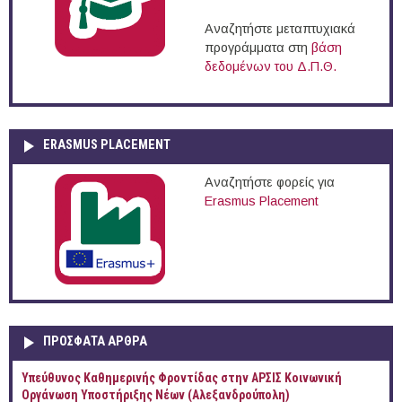
Αναζητήστε μεταπτυχιακά
προγράμματα στη
βάση
δεδομένων του Δ.Π.Θ.
ERASMUS PLACEMENT
Αναζητήστε φορείς για
Erasmus Placement
ΠΡOΣΦΑΤΑ AΡΘΡΑ
Yπεύθυνος Καθημερινής Φροντίδας στην ΑΡΣΙΣ Κοινωνική
Οργάνωση Υποστήριξης Νέων (Αλεξανδρούπολη)