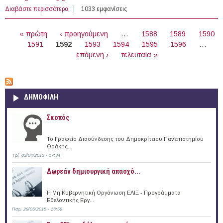
Διαβάστε περισσότερα
για Θέσεις εργασίας Μηχανικών στην Ελλάδα
1033 εμφανίσεις
ΣΕΛΊΔΕΣ
« πρώτη
‹ προηγούμενη
…
1588
1589
1590
1591
1592
1593
1594
1595
1596
…
επόμενη ›
τελευταία »
ΔΗΜΟΦΙΛΗ
Σκοπός
Το Γραφείο Διασύνδεσης του Δημοκρίτειου Πανεπιστημίου
Θράκης...
Τρί, 03/04/2012 - 17:34
Δωρεάν δημιουργική απασχό...
Η Μη Κυβερνητική Οργάνωση ΕΛΙΞ - Προγράμματα
Εθελοντικής Εργ...
Παρ, 29/05/2015 - 13:59