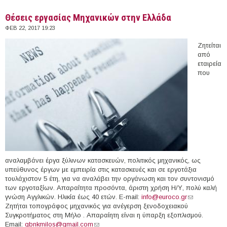
Θέσεις εργασίας Μηχανικών στην Ελλάδα
ΦΕΒ 22, 2017 19:23
Ζητείται
από
εταιρεία
που
αναλαμβάνει έργα ξύλινων κατασκευών, πολιτικός μηχανικός, ως
υπεύθυνος έργων με εμπειρία στις κατασκευές και σε εργοτάξια
τουλάχιστον 5 έτη, για να αναλάβει την οργάνωση και τον συντονισμό
των εργοταξίων. Απαραίτητα προσόντα, άριστη χρήση Η/Υ, πολύ καλή
γνώση Αγγλικών. Ηλικία έως 40 ετών. E-mail:
info@euroco.gr
(link sends e-
Ζητήται τοπογράφος μηχανικός για ανέγερση ξενοδοχειακού
mail)
Συγκροτήματος στη Μήλο . Απαραίητη είναι η ύπαρξη εξοπλισμού.
Email:
gbnkmilos@gmail.com
(link sends e-mail)