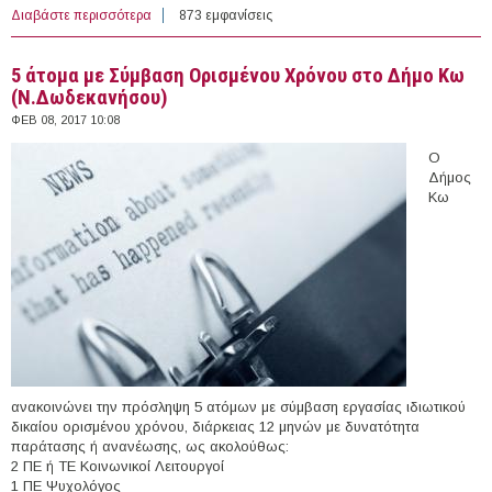
Διαβάστε περισσότερα
για 4 άτομα με Σύμβαση Ορισμένου Χρόνου στο
873 εμφανίσεις
Ν.Π.Δ.Δ. Κοινωνική Προστασία & Αλληλεγγύη,
Πολιτισμός, Αθλητισμός και Παιδείας Δήμου Χίου
5 άτομα με Σύμβαση Ορισμένου Χρόνου στο Δήμο Κω
(Ν.Χίου)
(Ν.Δωδεκανήσου)
ΦΕΒ 08, 2017 10:08
Ο
Δήμος
Κω
ανακοινώνει την πρόσληψη 5 ατόμων με σύμβαση εργασίας ιδιωτικού
δικαίου ορισμένου χρόνου, διάρκειας 12 μηνών με δυνατότητα
παράτασης ή ανανέωσης, ως ακολούθως:
2 ΠΕ ή ΤΕ Κοινωνικοί Λειτουργοί
1 ΠΕ Ψυχολόγος