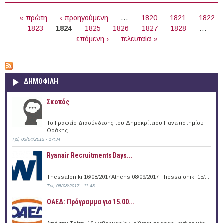
(04/04/2016)
ΣΕΛΊΔΕΣ
« πρώτη
‹ προηγούμενη
…
1820
1821
1822
1823
1824
1825
1826
1827
1828
…
επόμενη ›
τελευταία »
ΔΗΜΟΦΙΛΗ
Σκοπός
Το Γραφείο Διασύνδεσης του Δημοκρίτειου Πανεπιστημίου
Θράκης...
Τρί, 03/04/2012 - 17:34
Ryanair Recruitments Days...
Thessaloniki 16/08/2017 Athens 08/09/2017 Thessaloniki 15/...
Τρί, 08/08/2017 - 11:43
ΟΑΕΔ: Πρόγραμμα για 15.00...
Από την Τρίτη, 16 Φεβρουαρίου, τίθεται σε εφαρμογή το νέο