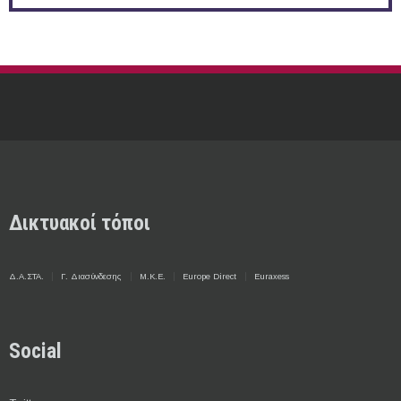
Δικτυακοί τόποι
Δ.Α.ΣΤΑ.
Γ. Διασύνδεσης
Μ.Κ.Ε.
Europe Direct
Euraxess
Social