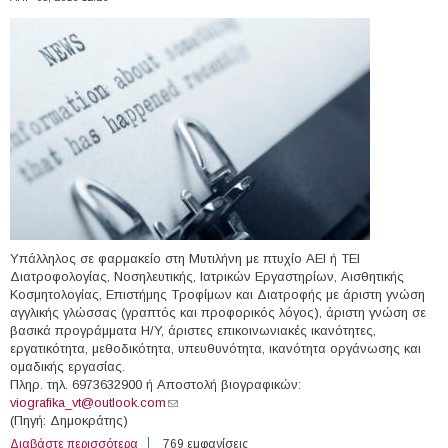
Υπάλληλος σε φαρμακείο στη Μυτιλήνη με πτυχίο ΑΕΙ ή ΤΕΙ
Διατροφολογίας, Νοσηλευτικής, Ιατρικών Εργαστηρίων, Αισθητικής
Κοσμητολογίας, Επιστήμης Τροφίμων και Διατροφής με άριστη γνώση
αγγλικής γλώσσας (γραπτός και προφορικός λόγος), άριστη γνώση σε
βασικά προγράμματα H/Y, άριστες επικοινωνιακές ικανότητες,
εργατικότητα, μεθοδικότητα, υπευθυνότητα, ικανότητα οργάνωσης και
ομαδικής εργασίας.
Πληρ. τηλ. 6973632900 ή Αποστολή βιογραφικών:
viografika_vt@outlook.com
(link sends e-mail)
(Πηγή: Δημοκράτης)
Διαβάστε περισσότερα
για Υπάλληλος Φαρμακείου σε φαρμακείο στη Μυτιλήνη
769 εμφανίσεις