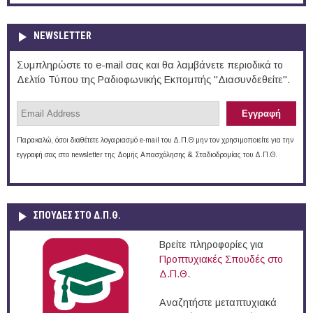
NEWSLETTER
Συμπληρώστε το e-mail σας και θα λαμβάνετε περιοδικά το
Δελτίο Τύπου της Ραδιοφωνικής Εκπομπής "Διασυνδεθείτε".
Παρακαλώ, όσοι διαθέτετε λογαριασμό e-mail του Δ.Π.Θ μην τον χρησιμοποιείτε για την
εγγραφή σας στο newsletter της Δομής Απασχόλησης & Σταδιοδρομίας του Δ.Π.Θ.
ΣΠΟΥΔΈΣ ΣΤΟ Δ.Π.Θ.
Βρείτε πληροφορίες για
Προπτυχιακές Σπουδές στο
Δ.Π.Θ.
Αναζητήστε μεταπτυχιακά