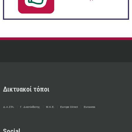
Δικτυακοί τόποι
Δ.Α.ΣΤΑ.
Γ. Διασύνδεσης
Μ.Κ.Ε.
Europe Direct
Euraxess
Social