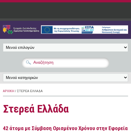
Παράκαμψη προς το κυρίως περιεχόμενο
ΑΡΧΙΚΉ
/ ΣΤΕΡΕΆ ΕΛΛΆΔΑ
Στερεά Ελλάδα
42 άτομα με Σύμβαση Ορισμένου Χρόνου στην Εφορεία