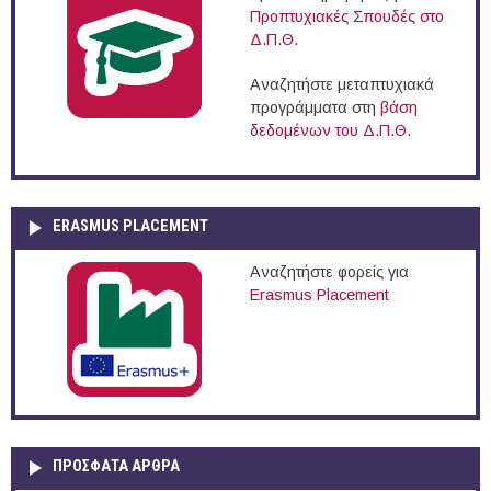
Προπτυχιακές Σπουδές στο
Δ.Π.Θ.
Αναζητήστε μεταπτυχιακά
προγράμματα στη
βάση
δεδομένων του Δ.Π.Θ.
ERASMUS PLACEMENT
Αναζητήστε φορείς για
Erasmus Placement
ΠΡOΣΦΑΤΑ AΡΘΡΑ