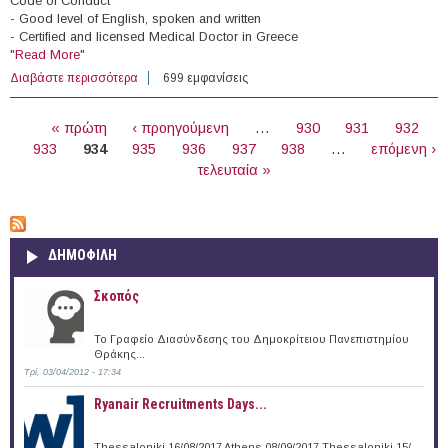
Code of Conduct
- Good level of English, spoken and written
- Certified and licensed Medical Doctor in Greece
"Read More"
Διαβάστε περισσότερα
για 1 General Medical Doctor & 1 Paediatrician at the
699 εμφανίσεις
International Federation of Red Cross and Red Crescent
ΣΕΛΊΔΕΣ
Societies (Chalkida)
« πρώτη
‹ προηγούμενη
…
930
931
932
933
934
935
936
937
938
…
επόμενη ›
τελευταία »
ΔΗΜΟΦΙΛΗ
Σκοπός
Το Γραφείο Διασύνδεσης του Δημοκρίτειου Πανεπιστημίου
Θράκης...
Τρί, 03/04/2012 - 17:34
Ryanair Recruitments Days...
Thessaloniki 16/08/2017 Athens 08/09/2017 Thessaloniki 15/...