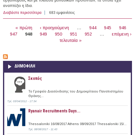
οργανισμούς και με πλειάδα μοναδικών προϊόντων, τα οποία έχει
αναπτύξει η ίδια.
Διαβάστε περισσότερα
για Πωλητής Εξαγωγών στην εταιρεία Vasiliou Crystals
683 εμφανίσεις
Ltd. - Vasiliou Glass Technologies
ΣΕΛΊΔΕΣ
« πρώτη
‹ προηγούμενη
…
944
945
946
947
948
949
950
951
952
…
επόμενη ›
τελευταία »
ΔΗΜΟΦΙΛΗ
Σκοπός
Το Γραφείο Διασύνδεσης του Δημοκρίτειου Πανεπιστημίου
Θράκης...
Τρί, 03/04/2012 - 17:34
Ryanair Recruitments Days...
Thessaloniki 16/08/2017 Athens 08/09/2017 Thessaloniki 15/...
Τρί, 08/08/2017 - 11:43