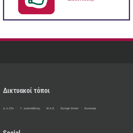
Δικτυακοί τόποι
Δ.Α.ΣΤΑ.
Γ. Διασύνδεσης
Μ.Κ.Ε.
Europe Direct
Euraxess