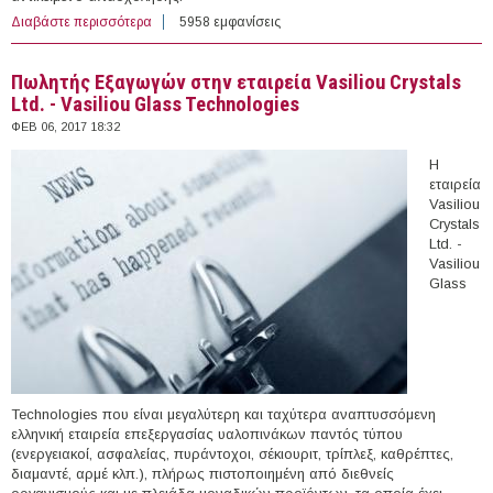
Διαβάστε περισσότερα
για 222 θέσεις εργασίας στον Ιδιωτικό Τομέα στην
5958 εμφανίσεις
Ελλάδα (07/02/2017)
Πωλητής Εξαγωγών στην εταιρεία Vasiliou Crystals
Ltd. - Vasiliou Glass Technologies
ΦΕΒ 06, 2017 18:32
Η
εταιρεία
Vasiliou
Crystals
Ltd. -
Vasiliou
Glass
Technologies που είναι μεγαλύτερη και ταχύτερα αναπτυσσόμενη
ελληνική εταιρεία επεξεργασίας υαλοπινάκων παντός τύπου
(ενεργειακοί, ασφαλείας, πυράντοχοι, σέκιουριτ, τρίπλεξ, καθρέπτες,
διαμαντέ, αρμέ κλπ.), πλήρως πιστοποιημένη από διεθνείς