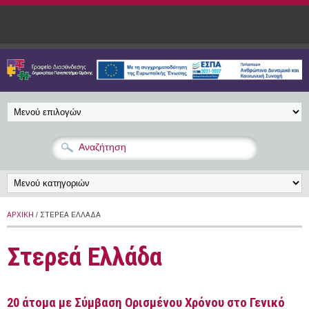
Παράκαμψη προς το κυρίως περιεχόμενο
ΑΡΧΙΚΉ
/ ΣΤΕΡΕΆ ΕΛΛΆΔΑ
Στερεά Ελλάδα
20 άτομα με Σύμβαση Ορισμένου Χρόνου στο Γενικό