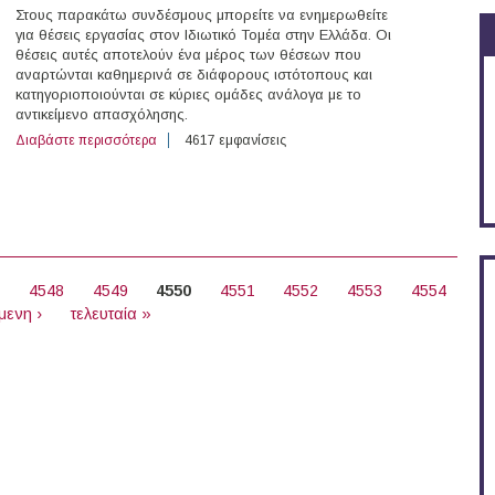
Στους παρακάτω συνδέσμους μπορείτε να ενημερωθείτε
για θέσεις εργασίας στον Ιδιωτικό Τομέα στην Ελλάδα. Οι
θέσεις αυτές αποτελούν ένα μέρος των θέσεων που
αναρτώνται καθημερινά σε διάφορους ιστότοπους και
κατηγοριοποιούνται σε κύριες ομάδες ανάλογα με το
αντικείμενο απασχόλησης.
Διαβάστε περισσότερα
για 208 θέσεις εργασίας στον Ιδιωτικό Τομέα στην Ελλ
4617 εμφανίσεις
7
4548
4549
4550
4551
4552
4553
4554
μενη ›
τελευταία »