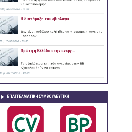
να καταπολεμήσ...
Σάβ, 02/07/2016 - 18:57
Η διατάραξη του «βιολογικ...
Δεν είναι καθόλου καλή ιδέα να «τσεκάρει» κανείς το
Facebook...
Τετ, 16/05/2018 - 10:38
Πρώτη η Ελλάδα στην ανεργ...
Τα υψηλότερα επίπεδα ανεργίας στην ΕΕ
εξακολουθούν να καταγρ...
Κυρ, 02/10/2016 - 19:39
ΕΠΑΓΓΕΛΜΑΤΙΚΉ ΣΥΜΒΟΥΛΕΥΤΙΚΉ
ο (17/11/2017)