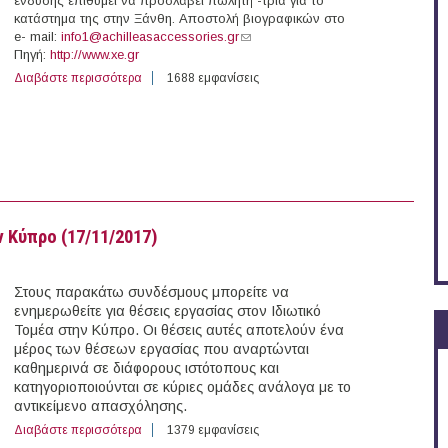
ένδυσης επιθυμεί να προσλάβει πωλητή -τρια για το
κατάστημα της στην Ξάνθη. Αποστολή βιογραφικών στο
e- mail:
info1@achilleasaccessories.gr
(link sends e-mail)
Πηγή:
http://www.xe.gr
Διαβάστε περισσότερα
για Πωλητής στην Ξάνθη
1688 εμφανίσεις
 Κύπρο (17/11/2017)
Στους παρακάτω συνδέσμους μπορείτε να
ενημερωθείτε για θέσεις εργασίας στον Ιδιωτικό
Τομέα στην Κύπρο. Οι θέσεις αυτές αποτελούν ένα
μέρος των θέσεων εργασίας που αναρτώνται
καθημερινά σε διάφορους ιστότοπους και
κατηγοριοποιούνται σε κύριες ομάδες ανάλογα με το
αντικείμενο απασχόλησης.
Διαβάστε περισσότερα
για 124 θέσεις εργασίας στον Ιδιωτικό Τομέα στην Κύπρ
1379 εμφανίσεις