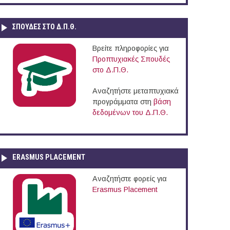
ΣΠΟΥΔΈΣ ΣΤΟ Δ.Π.Θ.
Βρείτε πληροφορίες για
Προπτυχιακές Σπουδές
στο Δ.Π.Θ.
Αναζητήστε μεταπτυχιακά
προγράμματα στη
βάση
δεδομένων του Δ.Π.Θ.
ERASMUS PLACEMENT
Αναζητήστε φορείς για
Erasmus Placement