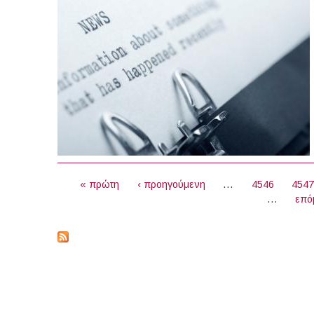
ΣΕΛΊΔΕΣ
« πρώτη
‹ προηγούμενη
…
4546
454
…
επό