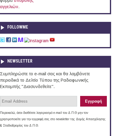
φόρμα
υποβολής
αγγελιών
.
FOLLOWME
NEWSLETTER
Συμπληρώστε το e-mail σας και θα λαμβάνετε
περιοδικά το Δελτίο Τύπου της Ραδιοφωνικής
Εκπομπής "Διασυνδεθείτε".
Παρακαλώ, όσοι διαθέτετε λογαριασμό e-mail του Δ.Π.Θ μην τον
χρησιμοποιείτε για την εγγραφή σας στο newsletter της Δομής Απασχόλησης
& Σταδιοδρομίας του Δ.Π.Θ.