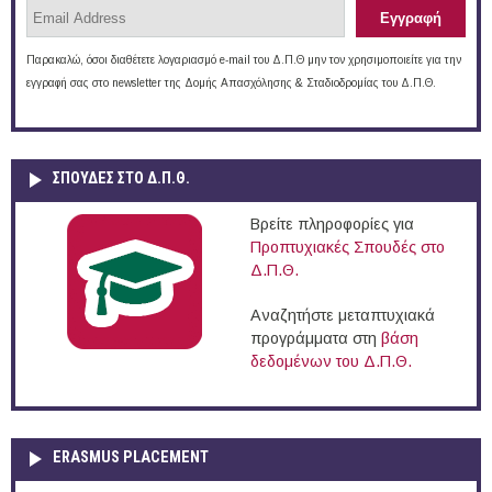
Παρακαλώ, όσοι διαθέτετε λογαριασμό e-mail του Δ.Π.Θ μην τον χρησιμοποιείτε για την
εγγραφή σας στο newsletter της Δομής Απασχόλησης & Σταδιοδρομίας του Δ.Π.Θ.
ΣΠΟΥΔΈΣ ΣΤΟ Δ.Π.Θ.
Βρείτε πληροφορίες για
Προπτυχιακές Σπουδές στο
Δ.Π.Θ.
Αναζητήστε μεταπτυχιακά
προγράμματα στη
βάση
δεδομένων του Δ.Π.Θ.
ERASMUS PLACEMENT