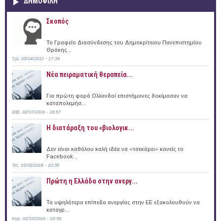
ΔΗΜΟΦΙΛΗ
Σκοπός
Το Γραφείο Διασύνδεσης του Δημοκρίτειου Πανεπιστημίου
Θράκης...
Τρί, 03/04/2012 - 17:34
Νέα πειραματική θεραπεία...
Για πρώτη φορά Ολλανδοί επιστήμονες δοκίμασαν να
καταπολεμήσ...
Σάβ, 02/07/2016 - 18:57
Η διατάραξη του «βιολογικ...
Δεν είναι καθόλου καλή ιδέα να «τσεκάρει» κανείς το
Facebook...
Τετ, 16/05/2018 - 10:38
Πρώτη η Ελλάδα στην ανεργ...
Τα υψηλότερα επίπεδα ανεργίας στην ΕΕ εξακολουθούν να
καταγρ...
Κυρ, 02/10/2016 - 19:39