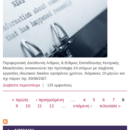
Περιφερειακή Διεύθυνση Α/θμιας & Β/θμιας Εκπαίδευσης Κεντρικής
Μακεδονίας ανακοινώνει την πρόσληψη 10 ατόμων με σύμβαση
εργασίας ιδιωτικού δικαίου ορισμένου χρόνου, διάρκειας 10 μηνών και
όχι πέραν της 30/06/2027.
Διαβάστε περισσότερα
για 10 άτομα με Σύμβαση Ορισμένου Χρόνου στην
135 εμφανίσεις
Περιφερειακή Διεύθυνση Α/θμιας & Β/θμιας
ΣΕΛΊΔΕΣ
Εκπαίδευσης Κεντρικής Μακεδονίας
« πρώτη
‹ προηγούμενη
…
4
5
6
7
8
9
10
11
12
…
επόμενη ›
τελευταία »