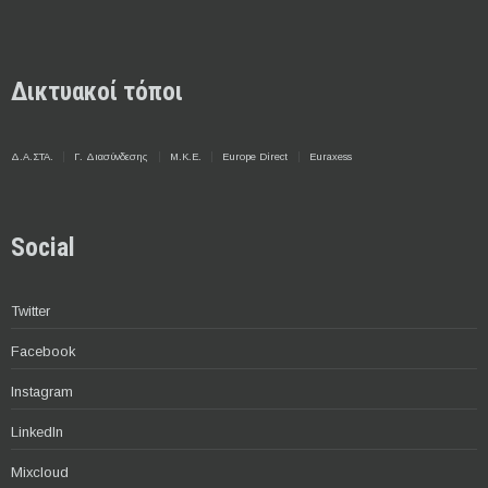
Δικτυακοί τόποι
Δ.Α.ΣΤΑ.
Γ. Διασύνδεσης
Μ.Κ.Ε.
Europe Direct
Euraxess
Social
Twitter
Facebook
Instagram
LinkedIn
Mixcloud