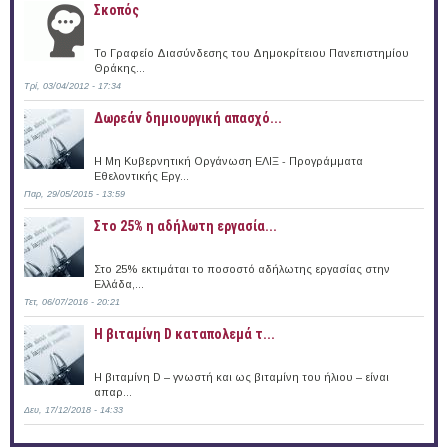
Σκοπός
Το Γραφείο Διασύνδεσης του Δημοκρίτειου Πανεπιστημίου
Θράκης...
Τρί, 03/04/2012 - 17:34
Δωρεάν δημιουργική απασχό...
Η Μη Κυβερνητική Οργάνωση ΕΛΙΞ - Προγράμματα
Εθελοντικής Εργ...
Παρ, 29/05/2015 - 13:59
Στο 25% η αδήλωτη εργασία...
Στο 25% εκτιμάται το ποσοστό αδήλωτης εργασίας στην
Ελλάδα,...
Τετ, 06/07/2016 - 20:21
Η βιταμίνη D καταπολεμά τ...
Η βιταμίνη D – γνωστή και ως βιταμίνη του ήλιου – είναι
απαρ...
Δευ, 17/12/2018 - 14:33