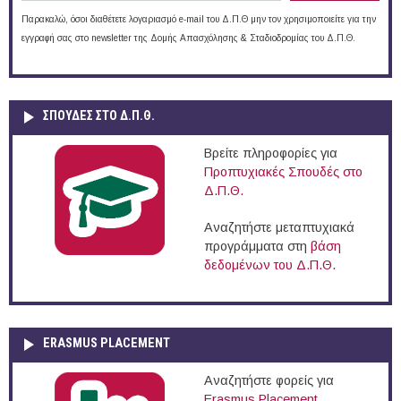
Παρακαλώ, όσοι διαθέτετε λογαριασμό e-mail του Δ.Π.Θ μην τον χρησιμοποιείτε για την
εγγραφή σας στο newsletter της Δομής Απασχόλησης & Σταδιοδρομίας του Δ.Π.Θ.
ΣΠΟΥΔΈΣ ΣΤΟ Δ.Π.Θ.
Βρείτε πληροφορίες για
Προπτυχιακές Σπουδές στο
Δ.Π.Θ.
Αναζητήστε μεταπτυχιακά
προγράμματα στη
βάση
δεδομένων του Δ.Π.Θ.
ERASMUS PLACEMENT
Αναζητήστε φορείς για
Erasmus Placement