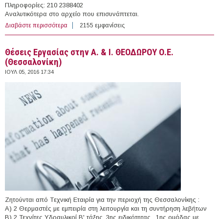
Πληροφορίες: 210 2388402
Αναλυτικότερα στο αρχείο που επισυνάπτεται.
Διαβάστε περισσότερα
για 2 άτομα στον Όμιλο UNESCO για τον Πολιτισμό της
2155 εμφανίσεις
Ειρήνης
Θέσεις Εργασίας στην A. & I. ΘΕΟΔΩΡΟΥ Ο.Ε.
(Θεσσαλονίκη)
ΙΟΥΛ 05, 2016 17:34
Ζητούνται από Tεχνική Eταιρία για την περιοχή της Θεσσαλονίκης :
Α) 2 Θερμαστές με εμπειρία στη λειτουργία και τη συντήρηση λεβήτων
Β) 2 Τεχνίτες Υδραυλικοί Β' τάξης, 3ης ειδικότητας , 1ης ομάδας με