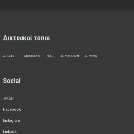
Δικτυακοί τόποι
Δ.Α.ΣΤΑ.
Γ. Διασύνδεσης
Μ.Κ.Ε.
Europe Direct
Euraxess
Social
Twitter
Facebook
Instagram
LinkedIn