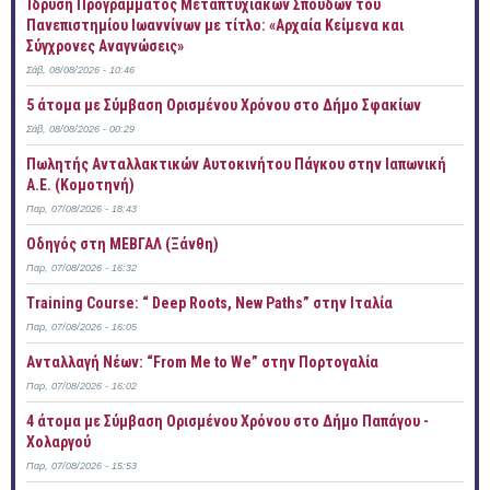
Ίδρυση Προγράμματος Μεταπτυχιακών Σπουδών του
Πανεπιστημίου Ιωαννίνων με τίτλο: «Αρχαία Κείμενα και
Σύγχρονες Αναγνώσεις»
Σάβ, 08/08/2026 - 10:46
5 άτομα με Σύμβαση Ορισμένου Χρόνου στο Δήμο Σφακίων
Σάβ, 08/08/2026 - 00:29
Πωλητής Ανταλλακτικών Αυτοκινήτου Πάγκου στην Ιαπωνική
Α.Ε. (Κομοτηνή)
Παρ, 07/08/2026 - 18:43
Οδηγός στη ΜΕΒΓΑΛ (Ξάνθη)
Παρ, 07/08/2026 - 16:32
Training Course: “ Deep Roots, New Paths” στην Ιταλία
Παρ, 07/08/2026 - 16:05
Ανταλλαγή Νέων: “From Me to We” στην Πορτογαλία
Παρ, 07/08/2026 - 16:02
4 άτομα με Σύμβαση Ορισμένου Χρόνου στο Δήμο Παπάγου -
Χολαργού
Παρ, 07/08/2026 - 15:53