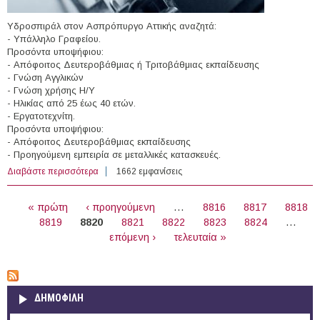
Υδροσπιράλ στον Ασπρόπυργο Αττικής αναζητά:
- Υπάλληλο Γραφείου.
Προσόντα υποψήφιου:
- Απόφοιτος Δευτεροβάθμιας ή Τριτοβάθμιας εκπαίδευσης
- Γνώση Αγγλικών
- Γνώση χρήσης Η/Υ
- Ηλικίας από 25 έως 40 ετών.
- Εργατοτεχνίτη.
Προσόντα υποψήφιου:
- Απόφοιτος Δευτεροβάθμιας εκπαίδευσης
- Προηγούμενη εμπειρία σε μεταλλικές κατασκευές.
Διαβάστε περισσότερα
για Θέσεις εργασίας στην "Υδροσπιράλ" στον
1662 εμφανίσεις
Ασπρόπυργο Αττικής
ΣΕΛΊΔΕΣ
« πρώτη
‹ προηγούμενη
…
8816
8817
8818
8819
8820
8821
8822
8823
8824
…
επόμενη ›
τελευταία »
ΔΗΜΟΦΙΛΗ