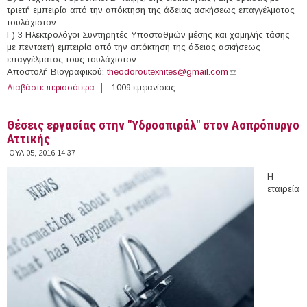
τριετή εμπειρία από την απόκτηση της άδειας ασκήσεως επαγγέλματος
τουλάχιστον.
Γ) 3 Ηλεκτρολόγοι Συντηρητές Υποσταθμών μέσης και χαμηλής τάσης
με πενταετή εμπειρία από την απόκτηση της άδειας ασκήσεως
επαγγέλματος τους τουλάχιστον.
Αποστολή Βιογραφικού:
theodoroutexnites@gmail.com
(link sends e-mail)
Διαβάστε περισσότερα
για Θέσεις Εργασίας στην A. & I. ΘΕΟΔΩΡΟΥ Ο.Ε.
1009 εμφανίσεις
(Θεσσαλονίκη)
Θέσεις εργασίας στην "Υδροσπιράλ" στον Ασπρόπυργο
Αττικής
ΙΟΥΛ 05, 2016 14:37
H
εταιρεία