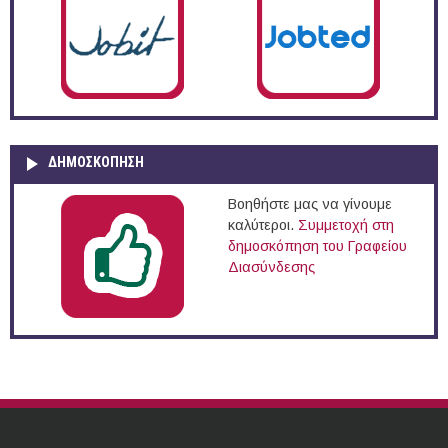
ΔΗΜΟΣΚΌΠΗΣΗ
Βοηθήστε μας να γίνουμε
καλύτεροι.
Συμμετοχή στη
δημοσκόπηση του Γραφείου
Διασύνδεσης