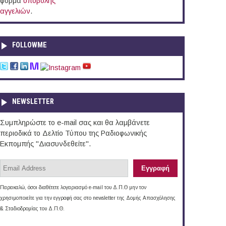
φόρμα
υποβολής
αγγελιών
.
FOLLOWME
NEWSLETTER
Συμπληρώστε το e-mail σας και θα λαμβάνετε
περιοδικά το Δελτίο Τύπου της Ραδιοφωνικής
Εκπομπής "Διασυνδεθείτε".
Παρακαλώ, όσοι διαθέτετε λογαριασμό e-mail του Δ.Π.Θ μην τον
χρησιμοποιείτε για την εγγραφή σας στο newsletter της Δομής Απασχόλησης
& Σταδιοδρομίας του Δ.Π.Θ.