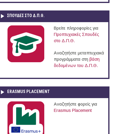
ΣΠΟΥΔΈΣ ΣΤΟ Δ.Π.Θ.
Βρείτε πληροφορίες για
Προπτυχιακές Σπουδές
στο Δ.Π.Θ.
Αναζητήστε μεταπτυχιακά
προγράμματα στη
βάση
δεδομένων του Δ.Π.Θ.
ERASMUS PLACEMENT
Αναζητήστε φορείς για
Erasmus Placement