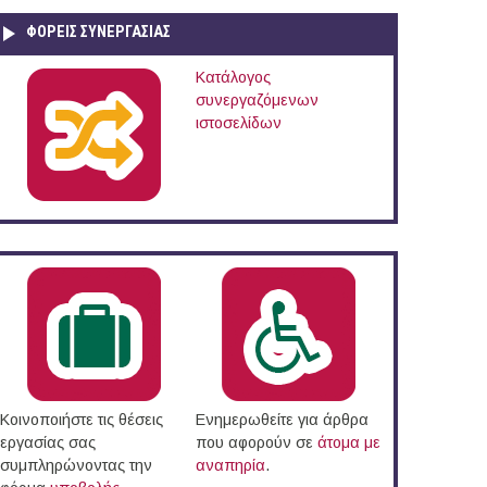
ΦΟΡΕΙΣ ΣΥΝΕΡΓΑΣΙΑΣ
Κατάλογος
συνεργαζόμενων
Νεάπολης - Συκεών
ιστοσελίδων
Κοινοποιήστε τις θέσεις
Ενημερωθείτε για άρθρα
εργασίας σας
που αφορούν σε
άτομα με
συμπληρώνοντας την
αναπηρία
.