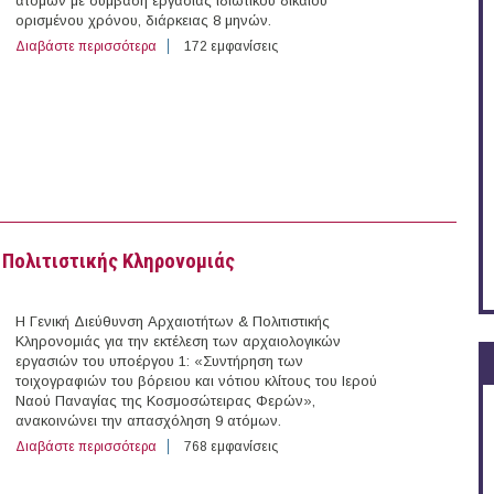
ατόμων με σύμβαση εργασίας ιδιωτικού δικαίου
ορισμένου χρόνου, διάρκειας 8 μηνών.
Διαβάστε περισσότερα
για 7 άτομα με Σύμβαση Ορισμένου Χρόνου στο Δήμο 
172 εμφανίσεις
 Πολιτιστικής Κληρονομιάς
Η Γενική Διεύθυνση Αρχαιοτήτων & Πολιτιστικής
Κληρονομιάς για την εκτέλεση των αρχαιολογικών
εργασιών του υποέργου 1: «Συντήρηση των
τοιχογραφιών του βόρειου και νότιου κλίτους του Ιερού
Ναού Παναγίας της Κοσμοσώτειρας Φερών»,
ανακοινώνει την απασχόληση 9 ατόμων.
Διαβάστε περισσότερα
για 9 άτομα στη Γενική Διεύθυνση Αρχαιοτήτων & Πολι
768 εμφανίσεις