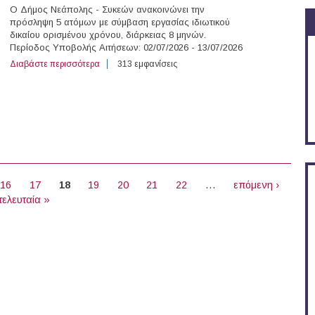
Ο Δήμος Νεάπολης - Συκεών ανακοινώνει την
πρόσληψη 5 ατόμων με σύμβαση εργασίας ιδιωτικού
δικαίου ορισμένου χρόνου, διάρκειας 8 μηνών.
Περίοδος Υποβολής Αιτήσεων: 02/07/2026 - 13/07/2026
Διαβάστε περισσότερα
για 5 άτομα με Σύμβαση Ορισμένου Χρόνου στο Δήμο 
313 εμφανίσεις
16
17
18
19
20
21
22
…
επόμενη ›
τελευταία »