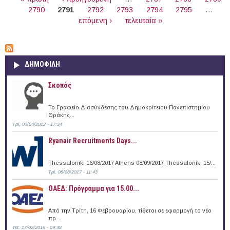
2790
2791
2792
2793
2794
2795
…
επόμενη ›
τελευταία »
ΔΗΜΟΦΙΛΗ
Σκοπός
Το Γραφείο Διασύνδεσης του Δημοκρίτειου Πανεπιστημίου
Θράκης...
Τρί, 03/04/2012 - 17:34
Ryanair Recruitments Days...
Thessaloniki 16/08/2017 Athens 08/09/2017 Thessaloniki 15/...
Τρί, 08/08/2017 - 11:43
ΟΑΕΔ: Πρόγραμμα για 15.00...
Από την Τρίτη, 16 Φεβρουαρίου, τίθεται σε εφαρμογή το νέο
πρ...
Τετ, 17/02/2016 - 09:48