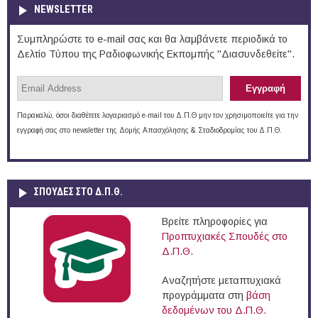
NEWSLETTER
Συμπληρώστε το e-mail σας και θα λαμβάνετε περιοδικά το
Δελτίο Τύπου της Ραδιοφωνικής Εκπομπής "Διασυνδεθείτε".
Παρακαλώ, όσοι διαθέτετε λογαριασμό e-mail του Δ.Π.Θ μην τον χρησιμοποιείτε για την
εγγραφή σας στο newsletter της Δομής Απασχόλησης & Σταδιοδρομίας του Δ.Π.Θ.
ΣΠΟΥΔΈΣ ΣΤΟ Δ.Π.Θ.
Βρείτε πληροφορίες για
Προπτυχιακές Σπουδές στο
Δ.Π.Θ.
Αναζητήστε μεταπτυχιακά
προγράμματα στη
βάση
δεδομένων του Δ.Π.Θ.