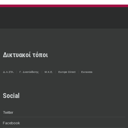
Δικτυακοί τόποι
Δ.Α.ΣΤΑ.
Γ. Διασύνδεσης
Μ.Κ.Ε.
Europe Direct
Euraxess
Social
Twitter
Facebook