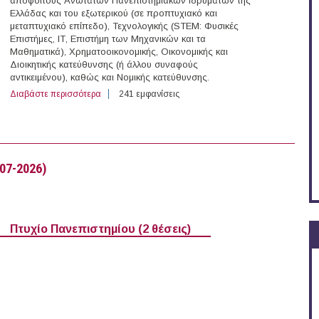
απόφοιτους Ανωτάτων Πανεπιστημιακών Ιδρυμάτων της
Ελλάδας και του εξωτερικού (σε προπτυχιακό και
μεταπτυχιακό επίπεδο), Τεχνολογικής (STEM: Φυσικές
Επιστήμες, ΙΤ, Επιστήμη των Μηχανικών και τα
Μαθηματικά), Χρηματοοικονομικής, Οικονομικής και
Διοικητικής κατεύθυνσης (ή άλλου συναφούς
αντικειμένου), καθώς και Νομικής κατεύθυνσης.
Διαβάστε περισσότερα
για KPMG Advisory Graduate Recruitment Program 202
241 εμφανίσεις
07-2026)
Πτυχίο Πανεπιστημίου (2 θέσεις)