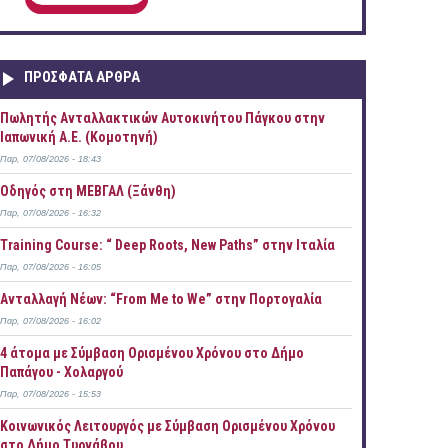
ΠΡOΣΦΑΤΑ AΡΘΡΑ
Πωλητής Ανταλλακτικών Αυτοκινήτου Πάγκου στην
Ιαπωνική Α.Ε. (Κομοτηνή)
Παρ, 07/08/2026 - 18:43
Οδηγός στη ΜΕΒΓΑΛ (Ξάνθη)
Παρ, 07/08/2026 - 16:32
Training Course: “ Deep Roots, New Paths” στην Ιταλία
Παρ, 07/08/2026 - 16:05
Ανταλλαγή Νέων: “From Me to We” στην Πορτογαλία
Παρ, 07/08/2026 - 16:02
4 άτομα με Σύμβαση Ορισμένου Χρόνου στο Δήμο
Παπάγου - Χολαργού
Παρ, 07/08/2026 - 15:53
Κοινωνικός Λειτουργός με Σύμβαση Ορισμένου Χρόνου
στο Δήμο Τυρνάβου