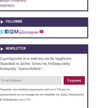
φόρμα
υποβολής
αγγελιών
.
FOLLOWME
NEWSLETTER
Συμπληρώστε το e-mail σας και θα λαμβάνετε
περιοδικά το Δελτίο Τύπου της Ραδιοφωνικής
Εκπομπής "Διασυνδεθείτε".
Παρακαλώ, όσοι διαθέτετε λογαριασμό e-mail του Δ.Π.Θ μην τον
χρησιμοποιείτε για την εγγραφή σας στο newsletter της Δομής Απασχόλησης
& Σταδιοδρομίας του Δ.Π.Θ.