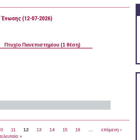
26)
 Ένωσης (12-07-2026)
Πτυχίο Πανεπιστημίου (1 θέση)
ρωπαϊκής Ένωσης (12-07-2026)
10
11
12
13
14
15
16
…
επόμενη ›
τελευταία »