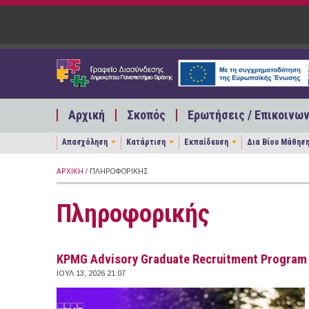
Παράκαμψη προς το κυρίως περιεχόμενο
Αρχική
Σκοπός
Ερωτήσεις / Επικοινων
Απασχόληση
Κατάρτιση
Εκπαίδευση
Δια Βίου Μάθησ
ΑΡΧΙΚΉ
/ ΠΛΗΡΟΦΟΡΙΚΉΣ
Πληροφορικής
KPMG Advisory Graduate Recruitment Program
ΙΟΥΛ 13, 2026 21:07