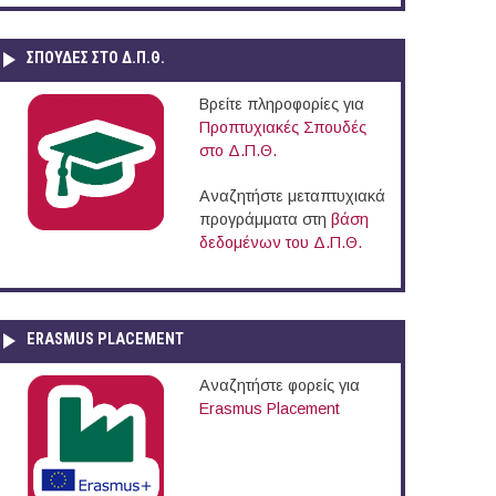
ΣΠΟΥΔΈΣ ΣΤΟ Δ.Π.Θ.
Βρείτε πληροφορίες για
Προπτυχιακές Σπουδές
στο Δ.Π.Θ.
Αναζητήστε μεταπτυχιακά
προγράμματα στη
βάση
δεδομένων του Δ.Π.Θ.
ERASMUS PLACEMENT
Αναζητήστε φορείς για
Erasmus Placement