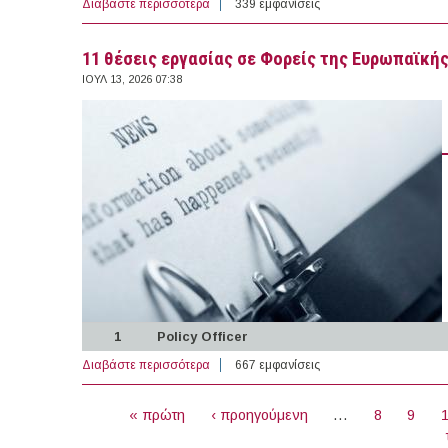
Διαβάστε περισσότερα
για 9 Υποτροφίες στο Εξωτερικό (12-07-20
339 εμφανίσεις
11 θέσεις εργασίας σε Φορείς της Ευρωπαϊκής
ΙΟΥΛ 13, 2026 07:38
1
Policy Officer
Διαβάστε περισσότερα
για 11 θέσεις εργασίας σε Φορείς της Ευ
667 εμφανίσεις
ΣΕΛΊΔΕΣ
« πρώτη
‹ προηγούμενη
…
8
9