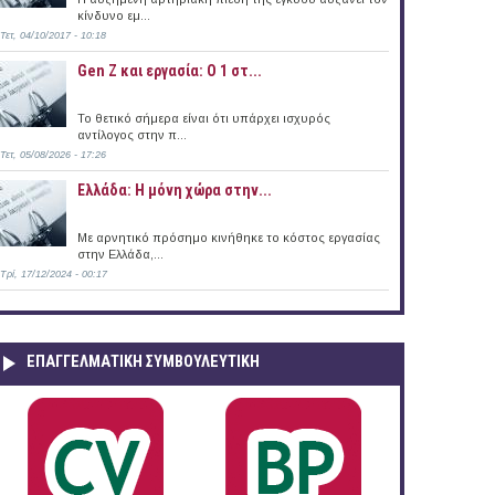
κίνδυνο εμ...
Τετ, 04/10/2017 - 10:18
Gen Z και εργασία: Ο 1 στ...
Το θετικό σήμερα είναι ότι υπάρχει ισχυρός
αντίλογος στην π...
το Τεχνολογιών Πληροφορικής και Επικοινωνιών του ΕΚΕΤΑ
Τετ, 05/08/2026 - 17:26
Ελλάδα: Η μόνη χώρα στην...
Με αρνητικό πρόσημο κινήθηκε το κόστος εργασίας
στην Ελλάδα,...
Τρί, 17/12/2024 - 00:17
ΕΠΑΓΓΕΛΜΑΤΙΚΉ ΣΥΜΒΟΥΛΕΥΤΙΚΉ
 (09/03/2016)