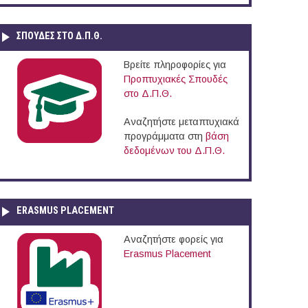
ΣΠΟΥΔΈΣ ΣΤΟ Δ.Π.Θ.
Βρείτε πληροφορίες για
Προπτυχιακές Σπουδές
στο Δ.Π.Θ.
Αναζητήστε μεταπτυχιακά
προγράμματα στη
βάση
δεδομένων του Δ.Π.Θ.
ERASMUS PLACEMENT
Αναζητήστε φορείς για
Erasmus Placement