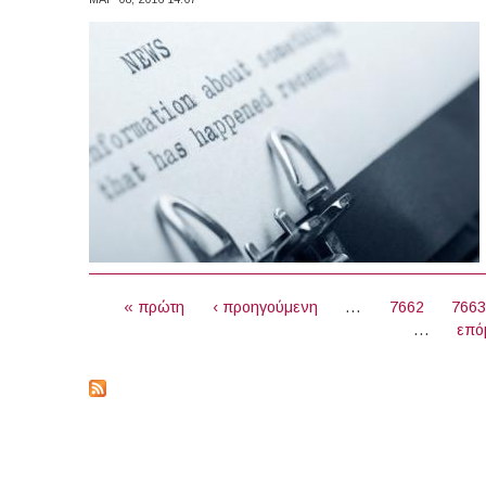
ΣΕΛΊΔΕΣ
« πρώτη
‹ προηγούμενη
…
7662
766
…
επό