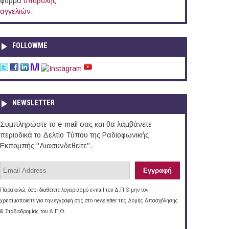
φόρμα
υποβολής
αγγελιών
.
FOLLOWME
NEWSLETTER
Συμπληρώστε το e-mail σας και θα λαμβάνετε
περιοδικά το Δελτίο Τύπου της Ραδιοφωνικής
Εκπομπής "Διασυνδεθείτε".
Παρακαλώ, όσοι διαθέτετε λογαριασμό e-mail του Δ.Π.Θ μην τον
χρησιμοποιείτε για την εγγραφή σας στο newsletter της Δομής Απασχόλησης
& Σταδιοδρομίας του Δ.Π.Θ.