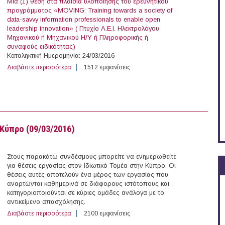
Μία (1) θέση στα πλαίσια υλοποίησης του ερευνητικού
προγράμματος «MOVING: Training towards a society of
data-savvy information professionals to enable open
leadership innovation» ( Πτυχίο Α.Ε.Ι. Ηλεκτρολόγου
Μηχανικού ή Μηχανικού H/Y ή Πληροφορικής ή
συναφούς ειδικότητας)
Καταληκτική Ημερομηνία: 24/03/2016
Διαβάστε περισσότερα
για 9 άτομα με Σύμβαση Μίσθωσης Έργου στο Ινστιτού
1512 εμφανίσεις
Κύπρο (09/03/2016)
Στους παρακάτω συνδέσμους μπορείτε να ενημερωθείτε
για θέσεις εργασίας στον Ιδιωτικό Τομέα στην Κύπρο. Οι
θέσεις αυτές αποτελούν ένα μέρος των εργασίας που
αναρτώνται καθημερινά σε διάφορους ιστότοπους και
κατηγοριοποιούνται σε κύριες ομάδες ανάλογα με το
αντικείμενο απασχόλησης.
Διαβάστε περισσότερα
για 58 θέσεις εργασίας στον Ιδιωτικό Τομέα στην Κύπρο
2100 εμφανίσεις