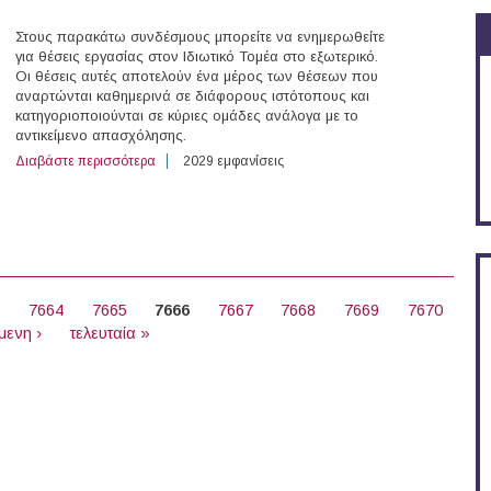
Στους παρακάτω συνδέσμους μπορείτε να ενημερωθείτε
για θέσεις εργασίας στον Ιδιωτικό Τομέα στο εξωτερικό.
Οι θέσεις αυτές αποτελούν ένα μέρος των θέσεων που
αναρτώνται καθημερινά σε διάφορους ιστότοπους και
κατηγοριοποιούνται σε κύριες ομάδες ανάλογα με το
αντικείμενο απασχόλησης.
Διαβάστε περισσότερα
για 33 θέσεις εργασίας στον Ιδιωτικό Τομέα στο εξωτερ
2029 εμφανίσεις
3
7664
7665
7666
7667
7668
7669
7670
μενη ›
τελευταία »