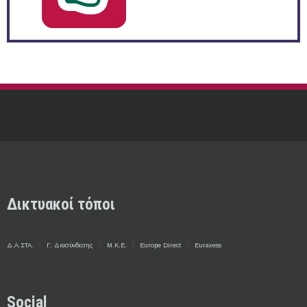
Δικτυακοί τόποι
Δ.Α.ΣΤΑ.
Γ. Διασύνδεσης
Μ.Κ.Ε.
Europe Direct
Euraxess
Social