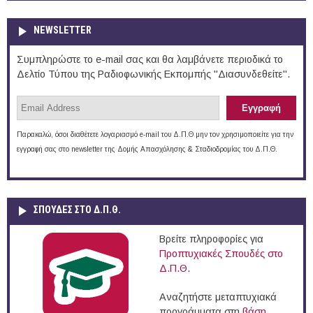
NEWSLETTER
Συμπληρώστε το e-mail σας και θα λαμβάνετε περιοδικά το
Δελτίο Τύπου της Ραδιοφωνικής Εκπομπής "Διασυνδεθείτε".
Παρακαλώ, όσοι διαθέτετε λογαριασμό e-mail του Δ.Π.Θ μην τον χρησιμοποιείτε για την
εγγραφή σας στο newsletter της Δομής Απασχόλησης & Σταδιοδρομίας του Δ.Π.Θ.
ΣΠΟΥΔΈΣ ΣΤΟ Δ.Π.Θ.
Βρείτε πληροφορίες για
Προπτυχιακές Σπουδές στο
Δ.Π.Θ.
Αναζητήστε μεταπτυχιακά
προγράμματα στη
βάση