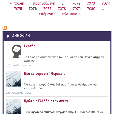
« πρώτη
‹ προηγούμενη
…
7072
7073
7074
7075
7076
7077
7078
7079
7080
…
επόμενη ›
τελευταία »
ΔΗΜΟΦΙΛΗ
Σκοπός
Το Γραφείο Διασύνδεσης του Δημοκρίτειου Πανεπιστημίου
Θράκης...
Τρί, 03/04/2012 - 17:34
Νέα πειραματική θεραπεία...
Για πρώτη φορά Ολλανδοί επιστήμονες δοκίμασαν να
καταπολεμήσ...
Σάβ, 02/07/2016 - 18:57
Πρώτη η Ελλάδα στην ανεργ...
Τα υψηλότερα επίπεδα ανεργίας στην ΕΕ εξακολουθούν να