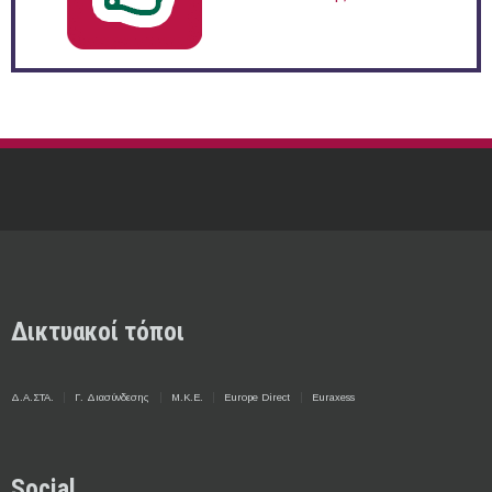
Δικτυακοί τόποι
Δ.Α.ΣΤΑ.
Γ. Διασύνδεσης
Μ.Κ.Ε.
Europe Direct
Euraxess
Social