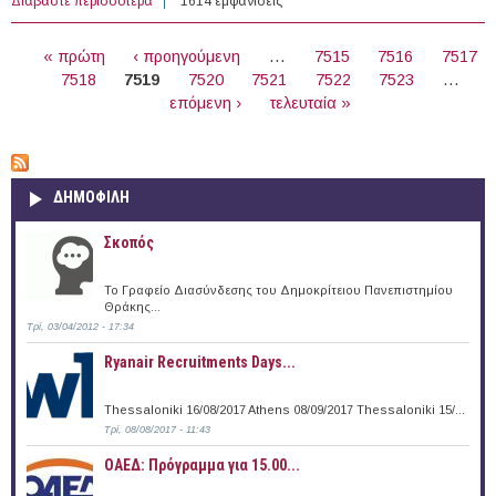
Διαβάστε περισσότερα
για 40 θέσεις εργασίας σε Φορείς του εξωτερικού
1614 εμφανίσεις
(07/04/2016)
ΣΕΛΊΔΕΣ
« πρώτη
‹ προηγούμενη
…
7515
7516
7517
7518
7519
7520
7521
7522
7523
…
επόμενη ›
τελευταία »
ΔΗΜΟΦΙΛΗ
Σκοπός
Το Γραφείο Διασύνδεσης του Δημοκρίτειου Πανεπιστημίου
Θράκης...
Τρί, 03/04/2012 - 17:34
Ryanair Recruitments Days...
Thessaloniki 16/08/2017 Athens 08/09/2017 Thessaloniki 15/...
Τρί, 08/08/2017 - 11:43
ΟΑΕΔ: Πρόγραμμα για 15.00...