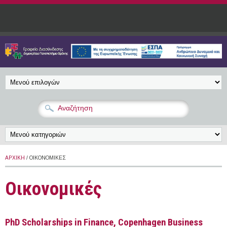
Παράκαμψη προς το κυρίως περιεχόμενο
ΑΡΧΙΚΉ
/ ΟΙΚΟΝΟΜΙΚΈΣ
Οικονομικές
PhD Scholarships in Finance, Copenhagen Business