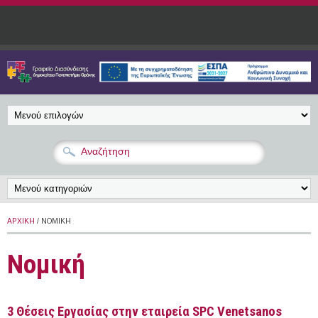
Παράκαμψη προς το κυρίως περιεχόμενο
ΑΡΧΙΚΉ
/ ΝΟΜΙΚΉ
Νομική
3 Θέσεις Εργασίας στην εταιρεία SPC Venetsanos