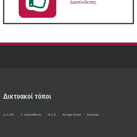
Διασύνδεσης
Δικτυακοί τόποι
Δ.Α.ΣΤΑ.
Γ. Διασύνδεσης
Μ.Κ.Ε.
Europe Direct
Euraxess