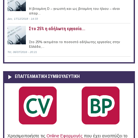
Η βιταμίνη D – γνωστή και ως βιταμίνη του ήλιου – είναι
απαρ...
Δευ, 17/12/2018 - 14:33
Στο 25% η αδήλωτη εργασία...
Στο 25% εκτιμάται το ποσοστό αδήλωτης εργασίας στην
Ελλάδα,...
Τετ, 06/07/2016 - 20:21
ΕΠΑΓΓΕΛΜΑΤΙΚΉ ΣΥΜΒΟΥΛΕΥΤΙΚΉ
Χρησιμοποιήστε τις
Online Eφαρμογές
που έχει αναπτύξει το