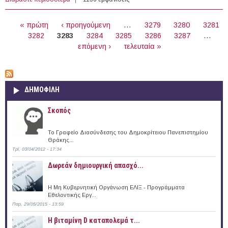
(05/09/2018)
ΣΕΛΊΔΕΣ
« πρώτη
‹ προηγούμενη
…
3279
3280
3281
3282
3283
3284
3285
3286
3287
…
επόμενη ›
τελευταία »
ΔΗΜΟΦΙΛΗ
Σκοπός
Το Γραφείο Διασύνδεσης του Δημοκρίτειου Πανεπιστημίου
Θράκης...
Τρί, 03/04/2012 - 17:34
Δωρεάν δημιουργική απασχό...
Η Μη Κυβερνητική Οργάνωση ΕΛΙΞ - Προγράμματα
Εθελοντικής Εργ...
Παρ, 29/05/2015 - 13:59
Η βιταμίνη D καταπολεμά τ...