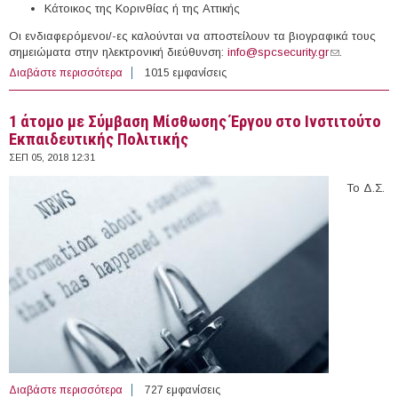
Κάτοικος της Κορινθίας ή της Αττικής
Οι ενδιαφερόμενοι/-ες καλούνται να αποστείλουν τα βιογραφικά τους
σημειώματα στην ηλεκτρονική διεύθυνση:
info@spcsecurity.gr
(link sends
.
e-mail)
Διαβάστε περισσότερα
για 3 Θέσεις Εργασίας στην εταιρεία SPC Venetsanos
1015 εμφανίσεις
facility services (Κόρινθος)
1 άτομο με Σύμβαση Μίσθωσης Έργου στο Ινστιτούτο
Εκπαιδευτικής Πολιτικής
ΣΕΠ 05, 2018 12:31
Το Δ.Σ.
Διαβάστε περισσότερα
για 1 άτομο με Σύμβαση Μίσθωσης Έργου στο
727 εμφανίσεις