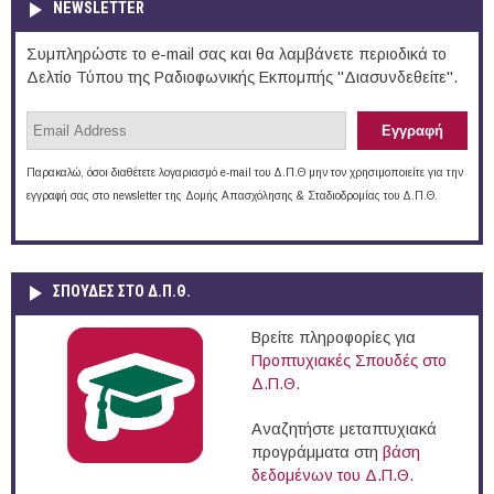
NEWSLETTER
Συμπληρώστε το e-mail σας και θα λαμβάνετε περιοδικά το
Δελτίο Τύπου της Ραδιοφωνικής Εκπομπής "Διασυνδεθείτε".
Παρακαλώ, όσοι διαθέτετε λογαριασμό e-mail του Δ.Π.Θ μην τον χρησιμοποιείτε για την
εγγραφή σας στο newsletter της Δομής Απασχόλησης & Σταδιοδρομίας του Δ.Π.Θ.
ΣΠΟΥΔΈΣ ΣΤΟ Δ.Π.Θ.
Βρείτε πληροφορίες για
Προπτυχιακές Σπουδές στο
Δ.Π.Θ.
Αναζητήστε μεταπτυχιακά
προγράμματα στη
βάση
δεδομένων του Δ.Π.Θ.