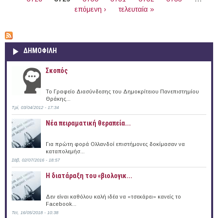
επόμενη ›
τελευταία »
ΔΗΜΟΦΙΛΗ
Σκοπός
Το Γραφείο Διασύνδεσης του Δημοκρίτειου Πανεπιστημίου
Θράκης...
Τρί, 03/04/2012 - 17:34
Νέα πειραματική θεραπεία...
Για πρώτη φορά Ολλανδοί επιστήμονες δοκίμασαν να
καταπολεμήσ...
Σάβ, 02/07/2016 - 18:57
Η διατάραξη του «βιολογικ...
Δεν είναι καθόλου καλή ιδέα να «τσεκάρει» κανείς το
Facebook...
Τετ, 16/05/2018 - 10:38