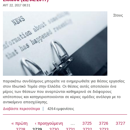
ΑΥΓ 22, 2017 08:31
Στους
παρακάτω συνδέσμους μπορείτε να ενημερωθείτε για θέσεις εργασίας
στον Ιδιωτικό Τομέα στην Ελλάδα. Οι θέσεις αυτές αποτελούν ένα
μέρος των θέσεων που αναρτώνται καθημερινά σε διάφορους
ιστότοπους και κατηγοριοποιούνται σε κύριες ομάδες ανάλογα με το
αντικείμενο απασχόλησης.
Διαβάστε περισσότερα
για 211 θέσεις εργασίας στον Ιδιωτικό Τομέα στην
4264 εμφανίσεις
Ελλάδα (22/08/2017)
ΣΕΛΊΔΕΣ
« πρώτη
‹ προηγούμενη
…
3725
3726
3727
3728
3729
3730
3731
3732
3733
…