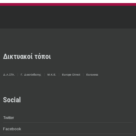
Δικτυακοί τόποι
Δ.Α.ΣΤΑ.
Γ. Διασύνδεσης
Μ.Κ.Ε.
Europe Direct
Euraxess
Social
Twitter
Facebook