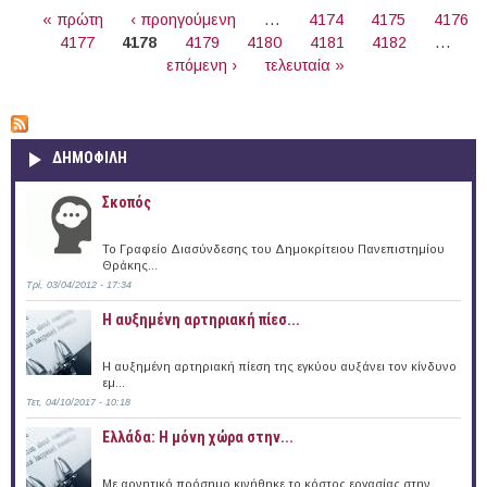
ΣΕΛΊΔΕΣ
« πρώτη
‹ προηγούμενη
…
4174
4175
4176
4177
4178
4179
4180
4181
4182
…
επόμενη ›
τελευταία »
ΔΗΜΟΦΙΛΗ
Σκοπός
Το Γραφείο Διασύνδεσης του Δημοκρίτειου Πανεπιστημίου
Θράκης...
Τρί, 03/04/2012 - 17:34
Η αυξημένη αρτηριακή πίεσ...
Η αυξημένη αρτηριακή πίεση της εγκύου αυξάνει τον κίνδυνο
εμ...
Τετ, 04/10/2017 - 10:18
Ελλάδα: Η μόνη χώρα στην...
Με αρνητικό πρόσημο κινήθηκε το κόστος εργασίας στην