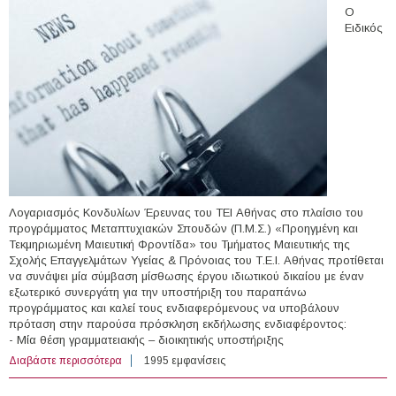
Ο
Ειδικός
Λογαριασμός Κονδυλίων Έρευνας του ΤΕΙ Αθήνας στο πλαίσιο του
προγράμματος Μεταπτυχιακών Σπουδών (Π.Μ.Σ.) «Προηγμένη και
Τεκμηριωμένη Μαιευτική Φροντίδα» του Τμήματος Μαιευτικής της
Σχολής Επαγγελμάτων Υγείας & Πρόνοιας του Τ.Ε.Ι. Αθήνας προτίθεται
να συνάψει μία σύμβαση μίσθωσης έργου ιδιωτικού δικαίου με έναν
εξωτερικό συνεργάτη για την υποστήριξη του παραπάνω
προγράμματος και καλεί τους ενδιαφερόμενους να υποβάλουν
πρόταση στην παρούσα πρόσκληση εκδήλωσης ενδιαφέροντος:
- Μία θέση γραμματειακής – διοικητικής υποστήριξης
Διαβάστε περισσότερα
για 1 άτομο με Σύμβαση Μίσθωσης Έργου στο Τ.Ε.Ι.
1995 εμφανίσεις
Αθήνας