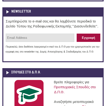
NEWSLETTER
Συμπληρώστε το e-mail σας και θα λαμβάνετε περιοδικά το
Δελτίο Τύπου της Ραδιοφωνικής Εκπομπής "Διασυνδεθείτε".
Παρακαλώ, όσοι διαθέτετε λογαριασμό e-mail του Δ.Π.Θ μην τον χρησιμοποιείτε για την
εγγραφή σας στο newsletter της Δομής Απασχόλησης & Σταδιοδρομίας του Δ.Π.Θ.
ΣΠΟΥΔΈΣ ΣΤΟ Δ.Π.Θ.
Βρείτε πληροφορίες για
Προπτυχιακές Σπουδές στο
Δ.Π.Θ.
Αναζητήστε μεταπτυχιακά