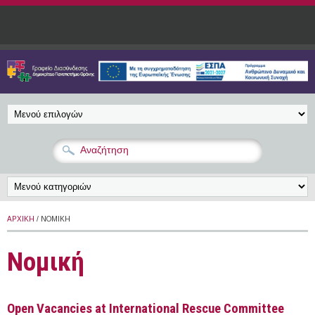
Παράκαμψη προς το κυρίως περιεχόμενο
ΑΡΧΙΚΉ
/ ΝΟΜΙΚΉ
Νομική
Open Vacancies at International Rescue Committee