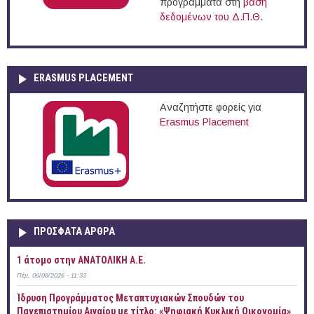
προγράμματα στη
βάση
δεδομένων του Δ.Π.Θ.
ERASMUS PLACEMENT
Αναζητήστε φορείς για
Erasmus Placement
ΠΡOΣΦΑΤΑ AΡΘΡΑ
1 άτομο στην ΑΝΑΤΟΛΙΚΗ Α.Ε.
Πέμ, 06/08/2026 - 11:33
Ίδρυση Προγράμματος Μεταπτυχιακών Σπουδών του
Πανεπιστημίου Αιγαίου με τίτλο: «Ψηφιακή Κυκλική Οικονομία»