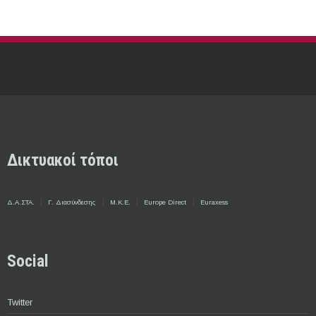
Δικτυακοί τόποι
Δ.Α.ΣΤΑ.
Γ. Διασύνδεσης
Μ.Κ.Ε.
Europe Direct
Euraxess
Social
Twitter