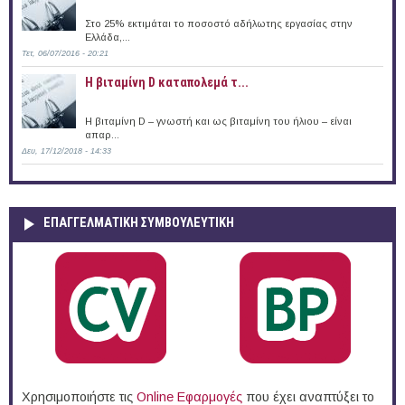
Στο 25% εκτιμάται το ποσοστό αδήλωτης εργασίας στην
Ελλάδα,...
Τετ, 06/07/2016 - 20:21
Η βιταμίνη D καταπολεμά τ...
Η βιταμίνη D – γνωστή και ως βιταμίνη του ήλιου – είναι
απαρ...
Δευ, 17/12/2018 - 14:33
ΕΠΑΓΓΕΛΜΑΤΙΚΉ ΣΥΜΒΟΥΛΕΥΤΙΚΉ
Χρησιμοποιήστε τις
Online Eφαρμογές
που έχει αναπτύξει το