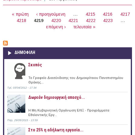
Εκπαιδευτικοί Ειδικών Μαθημάτων στο Τ.Ε.Ι. Κρήτης
ΣΕΛΊΔΕΣ
« πρώτη
‹ προηγούμενη
…
4215
4216
4217
4218
4219
4220
4221
4222
4223
…
επόμενη ›
τελευταία »
ΔΗΜΟΦΙΛΗ
Σκοπός
Το Γραφείο Διασύνδεσης του Δημοκρίτειου Πανεπιστημίου
Θράκης...
Τρί, 03/04/2012 - 17:34
Δωρεάν δημιουργική απασχό...
Η Μη Κυβερνητική Οργάνωση ΕΛΙΞ - Προγράμματα
Εθελοντικής Εργ...
Παρ, 29/05/2015 - 13:59
Στο 25% η αδήλωτη εργασία...