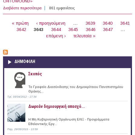
CHITOWOUND»
Διαβάστε περισσότερα
για 2 άτομα με Σύμβαση Εργασίας στο Ινστιτούτο
861 εμφανίσεις
Μοριακής Βιολογίας και Βιοτεχνολογίας του ΙΤΕ
ΣΕΛΊΔΕΣ
« πρώτη
‹ προηγούμενη
…
3639
3640
3641
3642
3643
3644
3645
3646
3647
…
επόμενη ›
τελευταία »
ΔΗΜΟΦΙΛΗ
Σκοπός
Το Γραφείο Διασύνδεσης του Δημοκρίτειου Πανεπιστημίου
Θράκης...
Τρί, 03/04/2012 - 17:34
Δωρεάν δημιουργική απασχό...
Η Μη Κυβερνητική Οργάνωση ΕΛΙΞ - Προγράμματα
Εθελοντικής Εργ...
Παρ, 29/05/2015 - 13:59