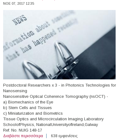
ΝΟΕ 07, 2017 12:35
Postdoctoral Researchers x 3 - in Photonics Technologies for
Nanosensing
Nanosensitive Optical Coherence Tomography (nsOCT) -
a) Biomechanics of the Eye
b) Stem Cells and Tissues
c) Miniaturization and Biometrics
Tissue Optics and Microcirculation Imaging Laboratory
SchoolofPhysics, NationalUniversityofIreland,Galway
Ref. No. NUIG 148-17
Διαβάστε περισσότερα
για 3 Postdoctoral Positions, National University of
638 εμφανίσεις