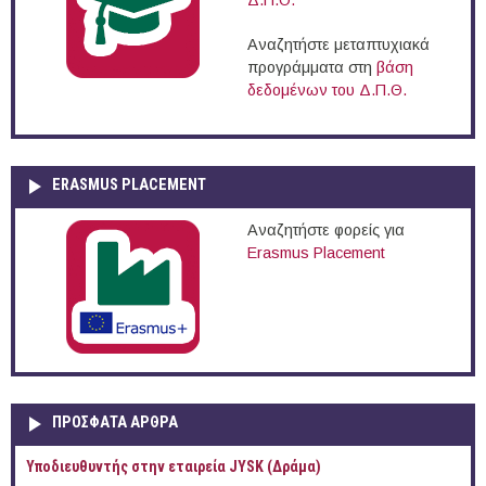
Δ.Π.Θ.
Αναζητήστε μεταπτυχιακά
προγράμματα στη
βάση
δεδομένων του Δ.Π.Θ.
ERASMUS PLACEMENT
Αναζητήστε φορείς για
Erasmus Placement
ΠΡOΣΦΑΤΑ AΡΘΡΑ
Υποδιευθυντής στην εταιρεία JYSK (Δράμα)