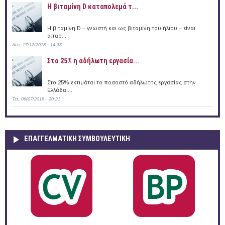
Η βιταμίνη D καταπολεμά τ...
Η βιταμίνη D – γνωστή και ως βιταμίνη του ήλιου – είναι
απαρ...
Δευ, 17/12/2018 - 14:33
Στο 25% η αδήλωτη εργασία...
Στο 25% εκτιμάται το ποσοστό αδήλωτης εργασίας στην
Ελλάδα,...
Τετ, 06/07/2016 - 20:21
ΕΠΑΓΓΕΛΜΑΤΙΚΉ ΣΥΜΒΟΥΛΕΥΤΙΚΉ