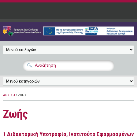
Παράκαμψη προς το κυρίως περιεχόμενο
ΑΡΧΙΚΉ
/ ΖΩΉΣ
Ζωής
1 Διδακτορική Υποτροφία, Ινστιτούτο Εφαρμοσμένων