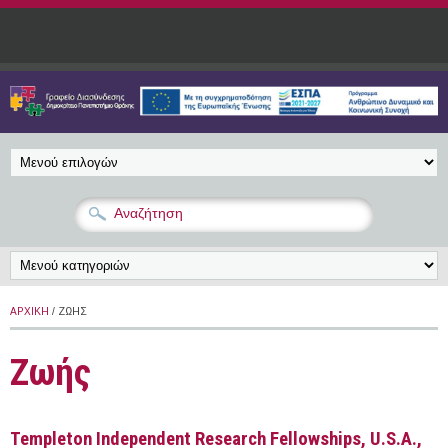
Παράκαμψη προς το κυρίως περιεχόμενο
ΑΡΧΙΚΉ
/ ΖΩΉΣ
Ζωής
Templeton Independent Research Fellowships, U.S.A.,