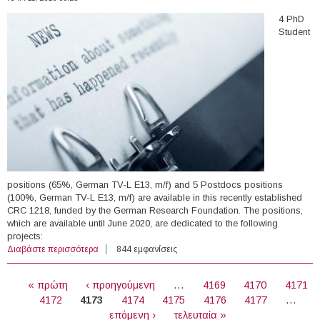
4 PhD
Student
positions (65%, German TV-L E13, m/f) and 5 Postdocs positions
(100%, German TV-L E13, m/f) are available in this recently established
CRC 1218, funded by the German Research Foundation. The positions,
which are available until June 2020, are dedicated to the following
projects:
Διαβάστε περισσότερα
για 4 PhD & 5 Postdoctoral Positions, University of
844 εμφανίσεις
Cologne, Germany (2016-2017)
ΣΕΛΊΔΕΣ
« πρώτη
‹ προηγούμενη
…
4169
4170
4171
4172
4173
4174
4175
4176
4177
…
επόμενη ›
τελευταία »