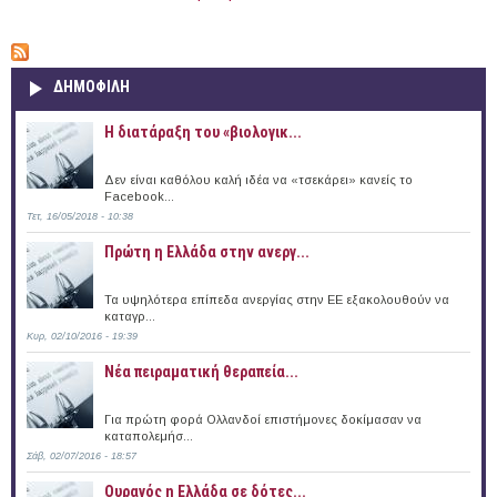
ΔΗΜΟΦΙΛΗ
Η διατάραξη του «βιολογικ...
Δεν είναι καθόλου καλή ιδέα να «τσεκάρει» κανείς το
Facebook...
Τετ, 16/05/2018 - 10:38
Πρώτη η Ελλάδα στην ανεργ...
Τα υψηλότερα επίπεδα ανεργίας στην ΕΕ εξακολουθούν να
καταγρ...
Κυρ, 02/10/2016 - 19:39
Νέα πειραματική θεραπεία...
Για πρώτη φορά Ολλανδοί επιστήμονες δοκίμασαν να
καταπολεμήσ...
Σάβ, 02/07/2016 - 18:57
Ουραγός η Ελλάδα σε δότες...