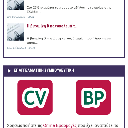
Στο 25% εκτιμάται το ποσοστό αδήλωτης εργασίας στην
Ελλάδα,...
Τετ, 06/07/2016 - 20:21
Η βιταμίνη D καταπολεμά τ...
Η βιταμίνη D – γνωστή και ως βιταμίνη του ήλιου – είναι
απαρ...
Δευ, 17/12/2018 - 14:33
ΕΠΑΓΓΕΛΜΑΤΙΚΉ ΣΥΜΒΟΥΛΕΥΤΙΚΉ
Χρησιμοποιήστε τις
Online Eφαρμογές
που έχει αναπτύξει το