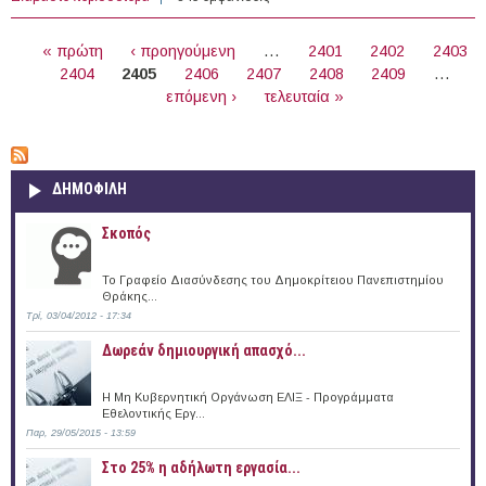
ΣΕΛΊΔΕΣ
« πρώτη
‹ προηγούμενη
…
2401
2402
2403
2404
2405
2406
2407
2408
2409
…
επόμενη ›
τελευταία »
ΔΗΜΟΦΙΛΗ
Σκοπός
Το Γραφείο Διασύνδεσης του Δημοκρίτειου Πανεπιστημίου
Θράκης...
Τρί, 03/04/2012 - 17:34
Δωρεάν δημιουργική απασχό...
Η Μη Κυβερνητική Οργάνωση ΕΛΙΞ - Προγράμματα
Εθελοντικής Εργ...
Παρ, 29/05/2015 - 13:59
Στο 25% η αδήλωτη εργασία...