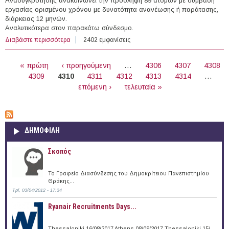
Ανασυγκρότησης ανακοινώνει την πρόσληψη 89 ατόμων με σύμβαση
εργασίας ορισμένου χρόνου με δυνατότητα ανανέωσης ή παράτασης,
διάρκειας 12 μηνών.
Αναλυτικότερα στον παρακάτω σύνδεσμο.
Διαβάστε περισσότερα
για 89 άτομα με Σύμβαση Ορισμένου Χρόνου στην
2402 εμφανίσεις
Υπηρεσία Ασύλου
ΣΕΛΊΔΕΣ
« πρώτη
‹ προηγούμενη
…
4306
4307
4308
4309
4310
4311
4312
4313
4314
…
επόμενη ›
τελευταία »
ΔΗΜΟΦΙΛΗ
Σκοπός
Το Γραφείο Διασύνδεσης του Δημοκρίτειου Πανεπιστημίου
Θράκης...
Τρί, 03/04/2012 - 17:34
Ryanair Recruitments Days...
Thessaloniki 16/08/2017 Athens 08/09/2017 Thessaloniki 15/...