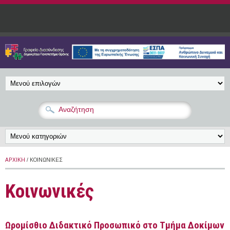
Παράκαμψη προς το κυρίως περιεχόμενο
ΑΡΧΙΚΉ
/ ΚΟΙΝΩΝΙΚΈΣ
Κοινωνικές
Ωρομίσθιο Διδακτικό Προσωπικό στο Τμήμα Δοκίμων