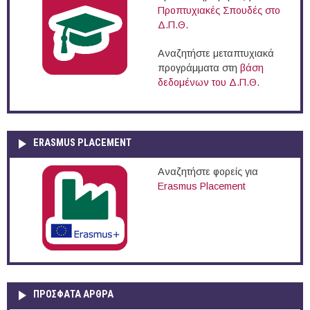
Προπτυχιακές Σπουδές στο
Δ.Π.Θ.
Αναζητήστε μεταπτυχιακά
προγράμματα στη
βάση
δεδομένων του Δ.Π.Θ.
ERASMUS PLACEMENT
Αναζητήστε φορείς για
Erasmus Placement
ΠΡOΣΦΑΤΑ AΡΘΡΑ