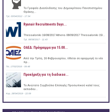
Το Γραφείο Διασύνδεσης του Δημοκρίτειου Πανεπιστημίου
Θράκης...
Τρί, 03/04/2012 - 17:34
Ryanair Recruitments Days...
Thessaloniki 16/08/2017 Athens 08/09/2017 Thessaloniki 15/...
Τρί, 08/08/2017 - 11:43
ΟΑΕΔ: Πρόγραμμα για 15.00...
Από την Τρίτη, 16 Φεβρουαρίου, τίθεται σε εφαρμογή το νέο
πρ...
Τετ, 17/02/2016 - 09:48
Προκήρυξη για τη διαδικασ...
Το Ανώτατο Συμβούλιο Επιλογής Προσωπικού καλεί τους
εκπαιδευ...
Κυρ, 28/04/2019 - 22:09