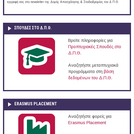
εγγραφή σας στο newsletter της Δομής Απασχόλησης & Σταδιοδρομίας του Δ.Π.Θ.
ΣΠΟΥΔΈΣ ΣΤΟ Δ.Π.Θ.
Βρείτε πληροφορίες για
Προπτυχιακές Σπουδές στο
Δ.Π.Θ.
Αναζητήστε μεταπτυχιακά
προγράμματα στη
βάση
δεδομένων του Δ.Π.Θ.
ERASMUS PLACEMENT
Αναζητήστε φορείς για
Erasmus Placement