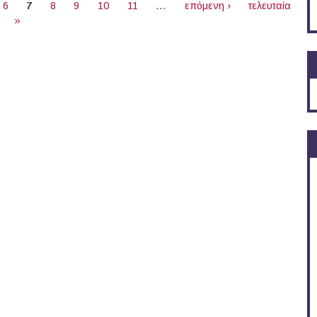
6
7
8
9
10
11
…
επόμενη ›
τελευταία
»