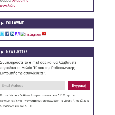
φόρμα
υποβολής
αγγελιών
.
FOLLOWME
NEWSLETTER
Συμπληρώστε το e-mail σας και θα λαμβάνετε
περιοδικά το Δελτίο Τύπου της Ραδιοφωνικής
Εκπομπής "Διασυνδεθείτε".
Παρακαλώ, όσοι διαθέτετε λογαριασμό e-mail του Δ.Π.Θ μην τον
χρησιμοποιείτε για την εγγραφή σας στο newsletter της Δομής Απασχόλησης
& Σταδιοδρομίας του Δ.Π.Θ.