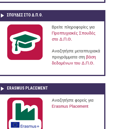
ΣΠΟΥΔΈΣ ΣΤΟ Δ.Π.Θ.
Βρείτε πληροφορίες για
Προπτυχιακές Σπουδές
στο Δ.Π.Θ.
Αναζητήστε μεταπτυχιακά
προγράμματα στη
βάση
δεδομένων του Δ.Π.Θ.
ERASMUS PLACEMENT
Αναζητήστε φορείς για
Erasmus Placement