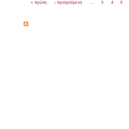
« πρώτη
‹ προηγούμενη
…
3
4
5