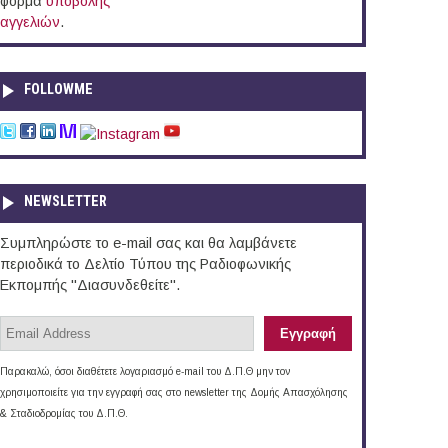
φόρμα
υποβολής
αγγελιών
.
FOLLOWME
NEWSLETTER
Συμπληρώστε το e-mail σας και θα λαμβάνετε
περιοδικά το Δελτίο Τύπου της Ραδιοφωνικής
Εκπομπής "Διασυνδεθείτε".
Παρακαλώ, όσοι διαθέτετε λογαριασμό e-mail του Δ.Π.Θ μην τον
χρησιμοποιείτε για την εγγραφή σας στο newsletter της Δομής Απασχόλησης
& Σταδιοδρομίας του Δ.Π.Θ.