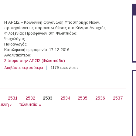
Η ΑΡΣΙΣ – Κοινωνική Οργάνωση Υποστήριξης Νέων,
προκηρύσσει τις παρακάτω θέσεις στο Κέντρο Ανοιχτής
Φιλοξενίας Προσφύγων στη Φιλιππιάδα:
Ψυχολόγος
Παιδαγωγός
Καταληκτική ημερομηνία: 17-12-2016
Αναλυτικότερα:
2 άτομα στην ΑΡΣΙΣ (Φιλιππιάδα)
Διαβάστε περισσότερα
για 2 άτομα στην ΑΡΣΙΣ (Φιλιππιάδα)
1179 εμφανίσεις
0
2531
2532
2533
2534
2535
2536
2537
μενη ›
τελευταία »