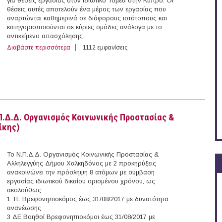
για θέσεις εργασίας στον Ιδιωτικό Τομέα στην Κύπρο. Οι
θέσεις αυτές αποτελούν ένα μέρος των εργασίας που
αναρτώνται καθημερινά σε διάφορους ιστότοπους και
κατηγοριοποιούνται σε κύριες ομάδες ανάλογα με το
αντικείμενο απασχόλησης.
Διαβάστε περισσότερα
για 62 θέσεις εργασίας στον Ιδιωτικό Τομέα στην Κύπρο
1112 εμφανίσεις
Π.Δ.Δ. Οργανισμός Κοινωνικής Προστασίας &
ίκης)
Το Ν.Π.Δ.Δ. Οργανισμός Κοινωνικής Προστασίας &
Αλληλεγγύης Δήμου Χαλκηδόνος με 2 προκηρύξεις
ανακοινώνει την πρόσληψη 8 ατόμων με σύμβαση
εργασίας ιδιωτικού δικαίου ορισμένου χρόνου, ως
ακολούθως:
1 ΤΕ Βρεφονηπιοκόμος έως 31/08/2017 με δυνατότητα
ανανέωσης
3 ΔΕ Βοηθοί Βρεφονηπιοκόμοι έως 31/08/2017 με