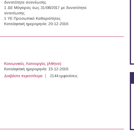
δυνατότητα ανανέωσης
1 ΔΕ Μάγειρας έως 31/08/2017 με δυνατότητα
ανανέωσης
1 ΥΕ Προσωπικό Καθαριότητας
Καταληκτική ημερομηνία: 20-12-2016
υ στο Ν.Π.Δ.Δ. Οργανισμός Κοινωνικής Προστασίας & Αλληλεγγύης Δήμου Χαλκ
Κοινωνικός Λειτουργός (Αθήνα)
Kαταληκτική ημερομηνία: 15-12-2016
Διαβάστε περισσότερα
για Άτομα στη ΜΕΤΑδραση
2144 εμφανίσεις