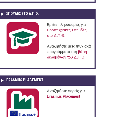
ΣΠΟΥΔΈΣ ΣΤΟ Δ.Π.Θ.
Βρείτε πληροφορίες για
Προπτυχιακές Σπουδές
στο Δ.Π.Θ.
Αναζητήστε μεταπτυχιακά
προγράμματα στη
βάση
δεδομένων του Δ.Π.Θ.
ERASMUS PLACEMENT
Αναζητήστε φορείς για
Erasmus Placement