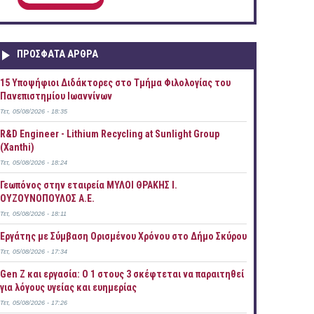
ΠΡOΣΦΑΤΑ AΡΘΡΑ
15 Υποψήφιοι Διδάκτορες στο Τμήμα Φιλολογίας του
Πανεπιστημίου Ιωαννίνων
Τετ, 05/08/2026 - 18:35
R&D Engineer - Lithium Recycling at Sunlight Group
(Xanthi)
Τετ, 05/08/2026 - 18:24
Γεωπόνος στην εταιρεία ΜΥΛΟΙ ΘΡΑΚΗΣ Ι.
ΟΥΖΟΥΝΟΠΟΥΛΟΣ Α.Ε.
Τετ, 05/08/2026 - 18:11
Εργάτης με Σύμβαση Ορισμένου Χρόνου στο Δήμο Σκύρου
Τετ, 05/08/2026 - 17:34
Gen Z και εργασία: Ο 1 στους 3 σκέφτεται να παραιτηθεί
για λόγους υγείας και ευημερίας
Τετ, 05/08/2026 - 17:26