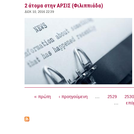
2 άτομα στην ΑΡΣΙΣ (Φιλιππιάδα)
ΔΕΚ 10, 2016 22:39
ΣΕΛΊΔΕΣ
« πρώτη
‹ προηγούμενη
…
2529
253
…
επό