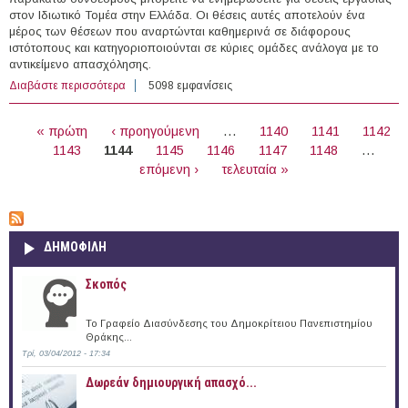
στον Ιδιωτικό Τομέα στην Ελλάδα. Οι θέσεις αυτές αποτελούν ένα
μέρος των θέσεων που αναρτώνται καθημερινά σε διάφορους
ιστότοπους και κατηγοριοποιούνται σε κύριες ομάδες ανάλογα με το
αντικείμενο απασχόλησης.
Διαβάστε περισσότερα
για 260 θέσεις εργασίας στον Ιδιωτικό Τομέα στην
5098 εμφανίσεις
Ελλάδα (04/10/2016)
ΣΕΛΊΔΕΣ
« πρώτη
‹ προηγούμενη
…
1140
1141
1142
1143
1144
1145
1146
1147
1148
…
επόμενη ›
τελευταία »
ΔΗΜΟΦΙΛΗ
Σκοπός
Το Γραφείο Διασύνδεσης του Δημοκρίτειου Πανεπιστημίου
Θράκης...
Τρί, 03/04/2012 - 17:34
Δωρεάν δημιουργική απασχό...