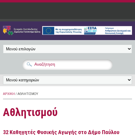
Παράκαμψη προς το κυρίως περιεχόμενο
ΑΡΧΙΚΉ
/ ΑΘΛΗΤΙΣΜΟΎ
Αθλητισμού
32 Kαθηγητές Φυσικής Αγωγής στο Δήμο Παύλου