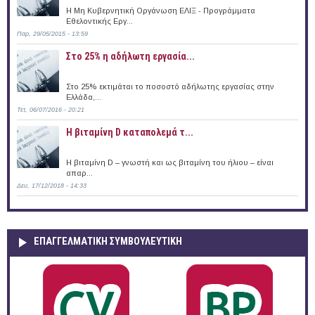
Η Μη Κυβερνητική Οργάνωση ΕΛΙΞ - Προγράμματα
Εθελοντικής Εργ...
Παρ, 29/05/2015 - 13:59
Στο 25% η αδήλωτη εργασία...
Στο 25% εκτιμάται το ποσοστό αδήλωτης εργασίας στην
Ελλάδα,...
Τετ, 06/07/2016 - 20:21
Η βιταμίνη D καταπολεμά τ...
Η βιταμίνη D – γνωστή και ως βιταμίνη του ήλιου – είναι
απαρ...
Δευ, 17/12/2018 - 14:33
ΕΠΑΓΓΕΛΜΑΤΙΚΉ ΣΥΜΒΟΥΛΕΥΤΙΚΉ