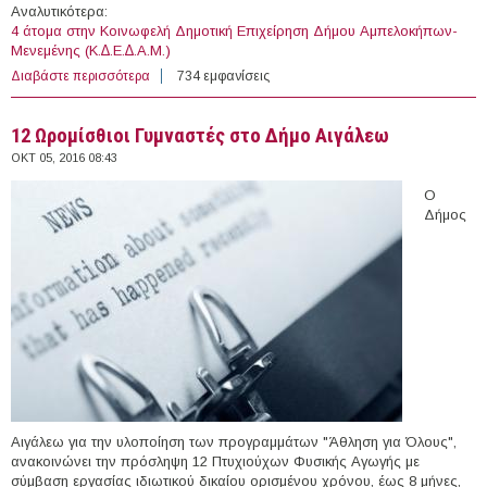
Αναλυτικότερα:
4 άτομα στην Κοινωφελή Δημοτική Επιχείρηση Δήμου Αμπελοκήπων-
Μενεμένης (Κ.∆.Ε.∆.Α.Μ.)
Διαβάστε περισσότερα
για 4 άτομα στην Κοινωφελή Δημοτική Επιχείρηση
734 εμφανίσεις
Δήμου Αμπελοκήπων-Μενεμένης (Κ.∆.Ε.∆.Α.Μ.)
12 Ωρομίσθιοι Γυμναστές στο Δήμο Αιγάλεω
ΟΚΤ 05, 2016 08:43
Ο
Δήμος
Αιγάλεω για την υλοποίηση των προγραμμάτων "Άθληση για Όλους",
ανακοινώνει την πρόσληψη 12 Πτυχιούχων Φυσικής Αγωγής με
σύμβαση εργασίας ιδιωτικού δικαίου ορισμένου χρόνου, έως 8 μήνες,