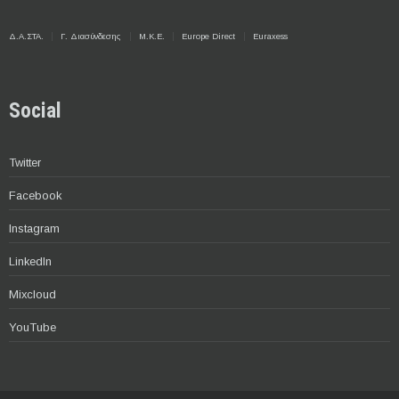
Δ.Α.ΣΤΑ.
Γ. Διασύνδεσης
Μ.Κ.Ε.
Europe Direct
Euraxess
Social
Twitter
Facebook
Instagram
LinkedIn
Mixcloud
YouTube