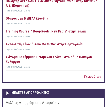
Πωλητής Ανταλλακτικών Αυτοκινήτου Πάγκου στην Ιαπωνική
Α.Ε. (Κομοτηνή)
Παρ, 07/08/2026 - 18:43
Οδηγός στη ΜΕΒΓΑΛ (Ξάνθη)
Παρ, 07/08/2026 - 16:32
Training Course: “ Deep Roots, New Paths” στην Ιταλία
Παρ, 07/08/2026 - 16:05
Ανταλλαγή Νέων: “From Me to We” στην Πορτογαλία
Παρ, 07/08/2026 - 16:02
4 άτομα με Σύμβαση Ορισμένου Χρόνου στο Δήμο Παπάγου -
Χολαργού
Παρ, 07/08/2026 - 15:53
Περισσότερα
ΜΕΛΕΤΕΣ ΑΠΟΡΡΟΦΗΣΗΣ
Μελέτες Απορρόφησης Αποφοίτων