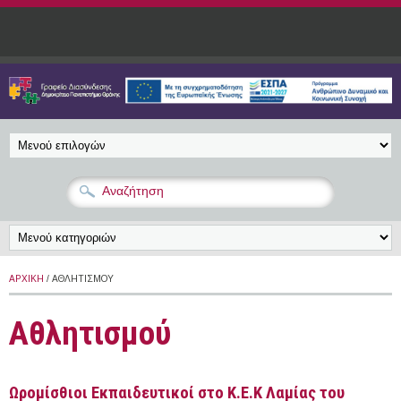
Παράκαμψη προς το κυρίως περιεχόμενο
ΑΡΧΙΚΉ
/ ΑΘΛΗΤΙΣΜΟΎ
Αθλητισμού
Ωρομίσθιοι Εκπαιδευτικοί στο Κ.Ε.Κ Λαμίας του