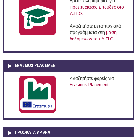
Βρείτε πληροφορίες για
Προπτυχιακές Σπουδές στο
Δ.Π.Θ.
Αναζητήστε μεταπτυχιακά
προγράμματα στη
βάση
δεδομένων του Δ.Π.Θ.
ERASMUS PLACEMENT
Αναζητήστε φορείς για
Erasmus Placement
ΠΡOΣΦΑΤΑ AΡΘΡΑ