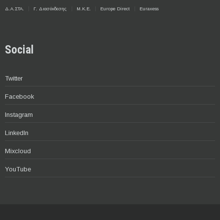
Δ.Α.ΣΤΑ.
Γ. Διασύνδεσης
Μ.Κ.Ε.
Europe Direct
Euraxess
Social
Twitter
Facebook
Instagram
LinkedIn
Mixcloud
YouTube