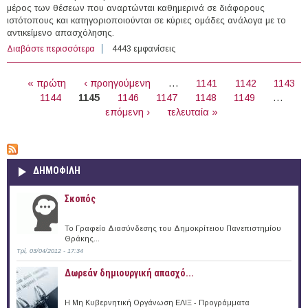
μέρος των θέσεων που αναρτώνται καθημερινά σε διάφορους
ιστότοπους και κατηγοριοποιούνται σε κύριες ομάδες ανάλογα με το
αντικείμενο απασχόλησης.
Διαβάστε περισσότερα
για 294 θέσεις εργασίας στον Ιδιωτικό Τομέα στην
4443 εμφανίσεις
Ελλάδα (03/10/2016)
ΣΕΛΊΔΕΣ
« πρώτη
‹ προηγούμενη
…
1141
1142
1143
1144
1145
1146
1147
1148
1149
…
επόμενη ›
τελευταία »
ΔΗΜΟΦΙΛΗ
Σκοπός
Το Γραφείο Διασύνδεσης του Δημοκρίτειου Πανεπιστημίου
Θράκης...
Τρί, 03/04/2012 - 17:34
Δωρεάν δημιουργική απασχό...
Η Μη Κυβερνητική Οργάνωση ΕΛΙΞ - Προγράμματα