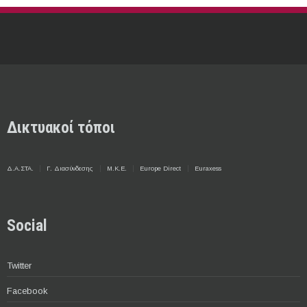
Δικτυακοί τόποι
Δ.Α.ΣΤΑ.
Γ. Διασύνδεσης
Μ.Κ.Ε.
Europe Direct
Euraxess
Social
Twitter
Facebook