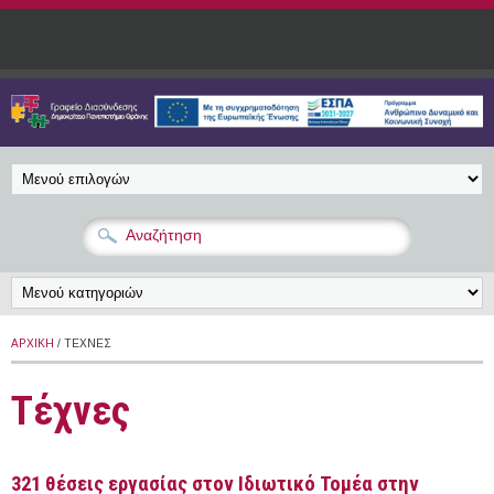
Παράκαμψη προς το κυρίως περιεχόμενο
ΑΡΧΙΚΉ
/ ΤΈΧΝΕΣ
Τέχνες
321 θέσεις εργασίας στον Ιδιωτικό Τομέα στην