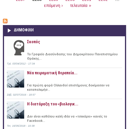
επόμενη ›
τελευταία »
ΔΗΜΟΦΙΛΗ
Σκοπός
Το Γραφείο Διασύνδεσης του Δημοκρίτειου Πανεπιστημίου
Θράκης...
Τρί, 03/04/2012 - 17:34
Νέα πειραματική θεραπεία...
Για πρώτη φορά Ολλανδοί επιστήμονες δοκίμασαν να
καταπολεμήσ...
Σάβ, 02/07/2016 - 18:57
Η διατάραξη του «βιολογικ...
Δεν είναι καθόλου καλή ιδέα να «τσεκάρει» κανείς το
Facebook...
Τετ, 16/05/2018 - 10:38