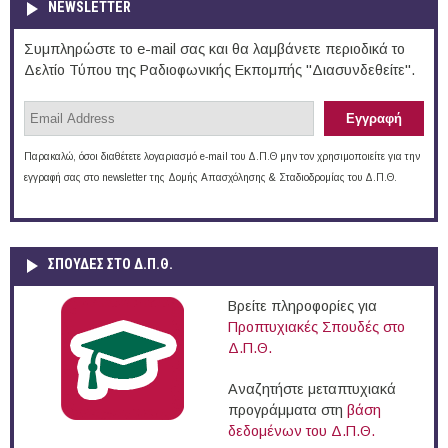
NEWSLETTER
Συμπληρώστε το e-mail σας και θα λαμβάνετε περιοδικά το
Δελτίο Τύπου της Ραδιοφωνικής Εκπομπής "Διασυνδεθείτε".
Παρακαλώ, όσοι διαθέτετε λογαριασμό e-mail του Δ.Π.Θ μην τον χρησιμοποιείτε για την
εγγραφή σας στο newsletter της Δομής Απασχόλησης & Σταδιοδρομίας του Δ.Π.Θ.
ΣΠΟΥΔΈΣ ΣΤΟ Δ.Π.Θ.
Βρείτε πληροφορίες για
Προπτυχιακές Σπουδές στο
Δ.Π.Θ.
Αναζητήστε μεταπτυχιακά
προγράμματα στη
βάση
δεδομένων του Δ.Π.Θ.