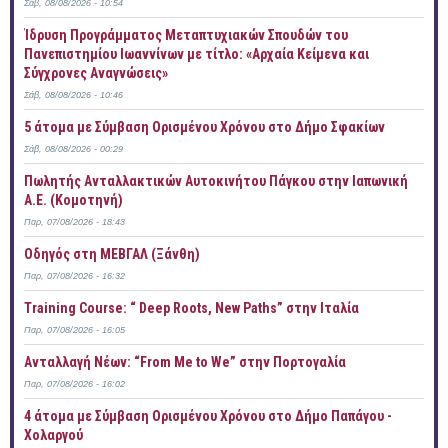
Σάβ, 08/08/2026 - 10:54
Ίδρυση Προγράμματος Μεταπτυχιακών Σπουδών του
Πανεπιστημίου Ιωαννίνων με τίτλο: «Αρχαία Κείμενα και
Σύγχρονες Αναγνώσεις»
Σάβ, 08/08/2026 - 10:46
5 άτομα με Σύμβαση Ορισμένου Χρόνου στο Δήμο Σφακίων
Σάβ, 08/08/2026 - 00:29
Πωλητής Ανταλλακτικών Αυτοκινήτου Πάγκου στην Ιαπωνική
Α.Ε. (Κομοτηνή)
Παρ, 07/08/2026 - 18:43
Οδηγός στη ΜΕΒΓΑΛ (Ξάνθη)
Παρ, 07/08/2026 - 16:32
Training Course: “ Deep Roots, New Paths” στην Ιταλία
Παρ, 07/08/2026 - 16:05
Ανταλλαγή Νέων: “From Me to We” στην Πορτογαλία
Παρ, 07/08/2026 - 16:02
4 άτομα με Σύμβαση Ορισμένου Χρόνου στο Δήμο Παπάγου -
Χολαργού