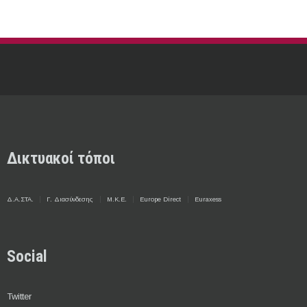
Δικτυακοί τόποι
Δ.Α.ΣΤΑ.
Γ. Διασύνδεσης
Μ.Κ.Ε.
Europe Direct
Euraxess
Social
Twitter