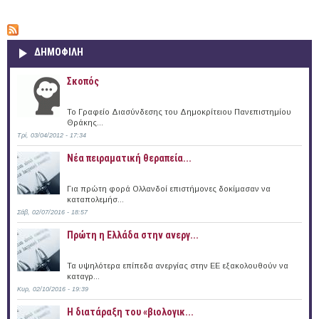
ΔΗΜΟΦΙΛΗ
Σκοπός
Το Γραφείο Διασύνδεσης του Δημοκρίτειου Πανεπιστημίου
Θράκης...
Τρί, 03/04/2012 - 17:34
Νέα πειραματική θεραπεία...
Για πρώτη φορά Ολλανδοί επιστήμονες δοκίμασαν να
καταπολεμήσ...
Σάβ, 02/07/2016 - 18:57
Πρώτη η Ελλάδα στην ανεργ...
Τα υψηλότερα επίπεδα ανεργίας στην ΕΕ εξακολουθούν να
καταγρ...
Κυρ, 02/10/2016 - 19:39
Η διατάραξη του «βιολογικ...