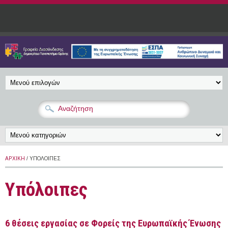
Παράκαμψη προς το κυρίως περιεχόμενο
ΑΡΧΙΚΉ
/ ΥΠΌΛΟΙΠΕΣ
Υπόλοιπες
6 θέσεις εργασίας σε Φορείς της Ευρωπαϊκής Ένωσης