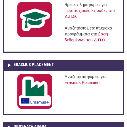
Βρείτε πληροφορίες για
Προπτυχιακές Σπουδές στο
Δ.Π.Θ.
Αναζητήστε μεταπτυχιακά
προγράμματα στη
βάση
δεδομένων του Δ.Π.Θ.
ERASMUS PLACEMENT
Αναζητήστε φορείς για
Erasmus Placement
ΠΡOΣΦΑΤΑ AΡΘΡΑ