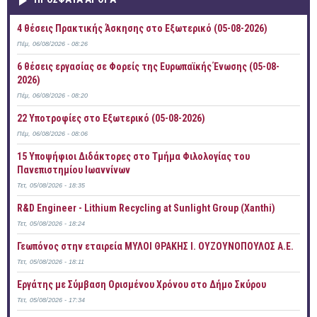
4 θέσεις Πρακτικής Άσκησης στο Εξωτερικό (05-08-2026)
Πέμ, 06/08/2026 - 08:26
6 θέσεις εργασίας σε Φορείς της Ευρωπαϊκής Ένωσης (05-08-
2026)
Πέμ, 06/08/2026 - 08:20
22 Υποτροφίες στο Εξωτερικό (05-08-2026)
Πέμ, 06/08/2026 - 08:06
15 Υποψήφιοι Διδάκτορες στο Τμήμα Φιλολογίας του
Πανεπιστημίου Ιωαννίνων
Τετ, 05/08/2026 - 18:35
R&D Engineer - Lithium Recycling at Sunlight Group (Xanthi)
Τετ, 05/08/2026 - 18:24
Γεωπόνος στην εταιρεία ΜΥΛΟΙ ΘΡΑΚΗΣ Ι. ΟΥΖΟΥΝΟΠΟΥΛΟΣ Α.Ε.
Τετ, 05/08/2026 - 18:11
Εργάτης με Σύμβαση Ορισμένου Χρόνου στο Δήμο Σκύρου
Τετ, 05/08/2026 - 17:34