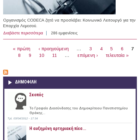
Οργανισμός CODECA ζητά να προσλάβει: Κοινωνικό Λειτουργό για την
Επαρχία Λεμεσού.
Διαβάστε περισσότερα
για Κοινωνικός Λειτουργός στον Οργανισμό CODECA
286 εμφανίσεις
ΣΕΛΊΔΕΣ
« πρώτη
‹ προηγούμενη
…
3
4
5
6
7
8
9
10
11
…
επόμενη ›
τελευταία »
ΔΗΜΟΦΙΛΗ
Σκοπός
Το Γραφείο Διασύνδεσης του Δημοκρίτειου Πανεπιστημίου
Θράκης...
Τρί, 03/04/2012 - 17:34
Η αυξημένη αρτηριακή πίεσ...