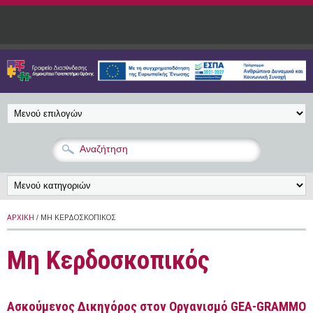
Παράκαμψη προς το κυρίως περιεχόμενο
ΑΡΧΙΚΉ
/ ΜΗ ΚΕΡΔΟΣΚΟΠΙΚΌΣ
Μη Κερδοσκοπικός
Ασκούμενος Δικηγόρος στον Οργανισμό GEA-GRAMMO