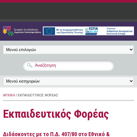
Παράκαμψη προς το κυρίως περιεχόμενο
ΑΡΧΙΚΉ
/ ΕΚΠΑΙΔΕΥΤΙΚΌΣ ΦΟΡΈΑΣ
Εκπαιδευτικός Φορέας
Διδάσκοντες με το Π.Δ. 407/80 στο Εθνικό &