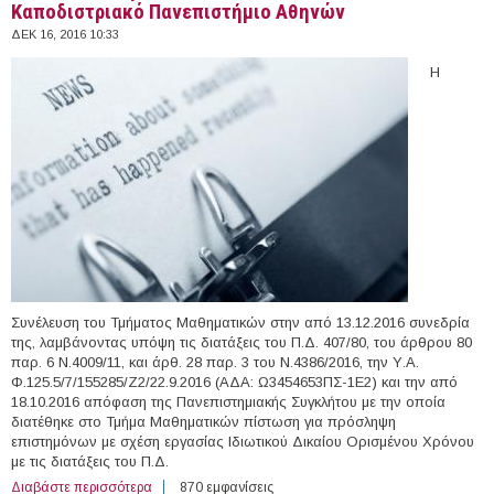
Καποδιστριακό Πανεπιστήμιο Αθηνών
ΔΕΚ 16, 2016 10:33
Η
Συνέλευση του Τμήματος Μαθηματικών στην από 13.12.2016 συνεδρία
της, λαμβάνοντας υπόψη τις διατάξεις του Π.Δ. 407/80, του άρθρου 80
παρ. 6 Ν.4009/11, και άρθ. 28 παρ. 3 του Ν.4386/2016, την Υ.Α.
Φ.125.5/7/155285/Ζ2/22.9.2016 (ΑΔΑ: Ω3454653ΠΣ-1Ε2) και την από
18.10.2016 απόφαση της Πανεπιστημιακής Συγκλήτου με την οποία
διατέθηκε στο Τμήμα Μαθηματικών πίστωση για πρόσληψη
επιστημόνων με σχέση εργασίας Ιδιωτικού Δικαίου Ορισμένου Χρόνου
με τις διατάξεις του Π.Δ.
Διαβάστε περισσότερα
για Διδάσκοντες με το Π.Δ. 407/80 στο Εθνικό &
870 εμφανίσεις