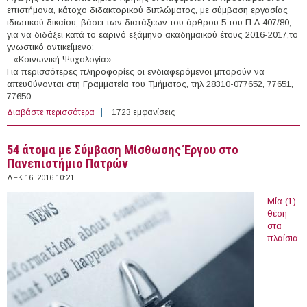
επιστήμονα, κάτοχο διδακτορικού διπλώματος, με σύμβαση εργασίας
ιδιωτικού δικαίου, βάσει των διατάξεων του άρθρου 5 του Π.Δ.407/80,
για να διδάξει κατά το εαρινό εξάμηνο ακαδημαϊκού έτους 2016-2017,το
γνωστικό αντικείμενο:
- «Κοινωνική Ψυχολογία»
Για περισσότερες πληροφορίες οι ενδιαφερόμενοι μπορούν να
απευθύνονται στη Γραμματεία του Τμήματος, τηλ 28310-077652, 77651,
77650.
Διαβάστε περισσότερα
για Διδάσκοντας με το Π.Δ. 407/80 στο Πανεπιστήμιο
1723 εμφανίσεις
Κρήτης
54 άτομα με Σύμβαση Μίσθωσης Έργου στο
Πανεπιστήμιο Πατρών
ΔΕΚ 16, 2016 10:21
Μία (1)
θέση
στα
πλαίσια