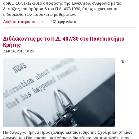
αριθµ. 104/1-12-2016 απόφασης της Συγκλήτου, σύµφωνα µε τις
διατάξεις του άρθρου 5 του Π.∆. 407/1980, όπως ισχύει, για τη
διδασκαλία των παρακάτω µαθηµάτων:
Διαβάστε περισσότερα
για Διδάσκοντες με το Π.Δ. 407/80 στο Πανεπιστήμιο
501 εμφανίσεις
Πατρών
Διδάσκοντας με το Π.Δ. 407/80 στο Πανεπιστήμιο
Κρήτης
ΔΕΚ 16, 2016 10:26
Το
Παιδαγωγικό Τμήμα Προσχολικής Εκπαίδευσης της Σχολής Επιστημών
Αγωγής του Πανεπιστημίου Κρήτης ενδιαφέρεται να προσλάβει έναν