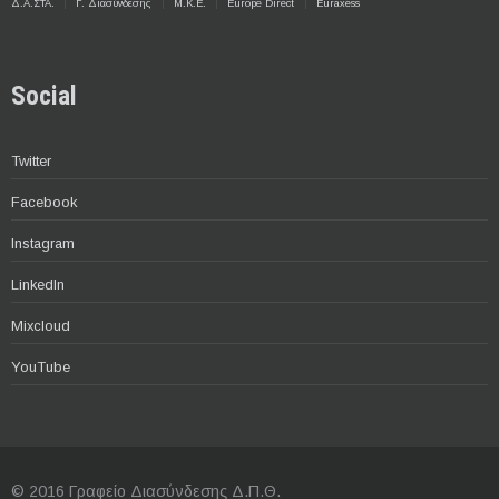
Δ.Α.ΣΤΑ.
Γ. Διασύνδεσης
Μ.Κ.Ε.
Europe Direct
Euraxess
Social
Twitter
Facebook
Instagram
LinkedIn
Mixcloud
YouTube
© 2016 Γραφείο Διασύνδεσης Δ.Π.Θ.