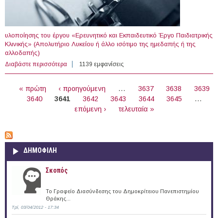
υλοποίησης του έργου «Ερευνητικό και Εκπαιδευτικό Έργο Παιδιατρικής
Κλινικής» (Απολυτήριο Λυκείου ή άλλο ισότιμο της ημεδαπής ή της
αλλοδαπής)
Διαβάστε περισσότερα
για 54 άτομα με Σύμβαση Μίσθωσης Έργου στο
1139 εμφανίσεις
Πανεπιστήμιο Πατρών
ΣΕΛΊΔΕΣ
« πρώτη
‹ προηγούμενη
…
3637
3638
3639
3640
3641
3642
3643
3644
3645
…
επόμενη ›
τελευταία »
ΔΗΜΟΦΙΛΗ
Σκοπός
Το Γραφείο Διασύνδεσης του Δημοκρίτειου Πανεπιστημίου
Θράκης...
Τρί, 03/04/2012 - 17:34