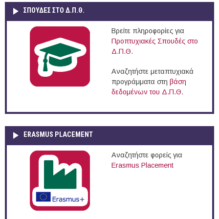
ΣΠΟΥΔΈΣ ΣΤΟ Δ.Π.Θ.
Βρείτε πληροφορίες για
Προπτυχιακές Σπουδές στο
Δ.Π.Θ.
Αναζητήστε μεταπτυχιακά
προγράμματα στη
βάση
δεδομένων του Δ.Π.Θ.
ERASMUS PLACEMENT
Αναζητήστε φορείς για
Erasmus Placement