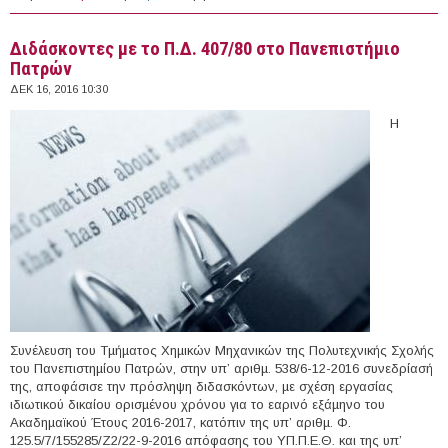
Καποδιστριακό Πανεπιστήμιο Αθηνών
Διδάσκοντες με το Π.Δ. 407/80 στο Πανεπιστήμιο
Πατρών
ΔΕΚ 16, 2016 10:30
Η
Συνέλευση του Τµήµατος Χηµικών Μηχανικών της Πολυτεχνικής Σχολής
του Πανεπιστηµίου Πατρών, στην υπ’ αριθµ. 538/6-12-2016 συνεδρίασή
της, αποφάσισε την πρόσληψη διδασκόντων, µε σχέση εργασίας
ιδιωτικού δικαίου ορισµένου χρόνου για το εαρινό εξάµηνο του
Ακαδηµαϊκού Έτους 2016-2017, κατόπιν της υπ’ αριθµ. Φ.
125.5/7/155285/Ζ2/22-9-2016 απόφασης του ΥΠ.Π.Ε.Θ. και της υπ’