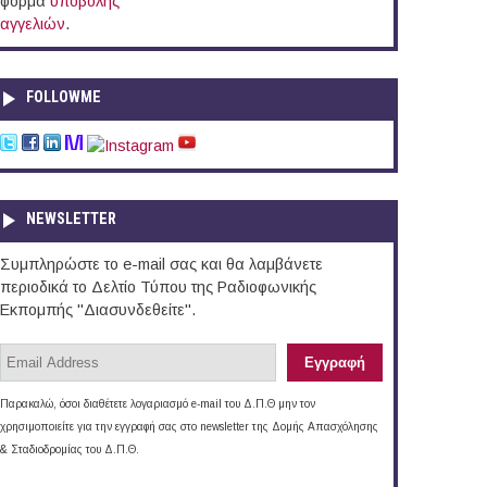
φόρμα
υποβολής
αγγελιών
.
FOLLOWME
NEWSLETTER
Συμπληρώστε το e-mail σας και θα λαμβάνετε
περιοδικά το Δελτίο Τύπου της Ραδιοφωνικής
Εκπομπής "Διασυνδεθείτε".
Παρακαλώ, όσοι διαθέτετε λογαριασμό e-mail του Δ.Π.Θ μην τον
χρησιμοποιείτε για την εγγραφή σας στο newsletter της Δομής Απασχόλησης
& Σταδιοδρομίας του Δ.Π.Θ.