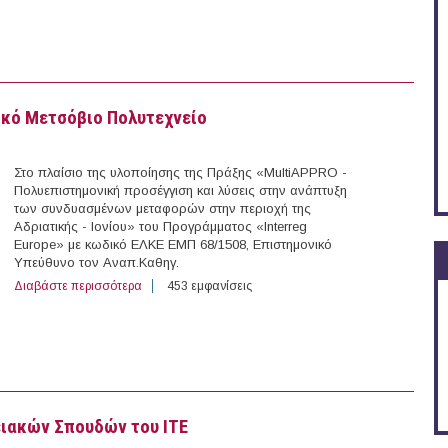
ικό Μετσόβιο Πολυτεχνείο
Στο πλαίσιο της υλοποίησης της Πράξης «MultiAPPRO -
Πολυεπιστημονική προσέγγιση και λύσεις στην ανάπτυξη
των συνδυασμένων μεταφορών στην περιοχή της
Αδριατικής - Ιονίου» του Προγράμματος «Interreg
Europe» με κωδικό ΕΛΚΕ ΕΜΠ 68/1508, Επιστημονικό
Υπεύθυνο τον Αναπ.Καθηγ.
Διαβάστε περισσότερα
για 1 άτομο με Σύμβαση Μίσθωσης Έργου στο Εθνικό 
453 εμφανίσεις
ειακών Σπουδών του ΙΤΕ