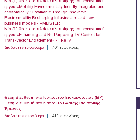
Μία (1) θέση στα πλαίσια υλοποίησης του ερευνητικού
έργου «Mobility Environmentally-friendly, Integrated and
economically Sustainable Through innovative
Electromobility Recharging infrastructure and new
business models - «MEISTER»
Μία (1) θέση στα πλαίσια υλοποίησης του ερευνητικού
έργου «Enhancing and Re-Purposing TV Content for
Trans-Vector Engagement» - «ReTV»
Διαβάστε περισσότερα
για 7 άτομα με Σύμβαση Μίσθωσης Έργου στο Ινστιτού
704 εμφανίσεις
Θέση Διευθυντή στο Ινστιτούτου Βιοκαινοτομίας (ΙΒΚ)
Θέση Διευθυντή στο Ινστιτούτο Βασικής Βιοϊατρικής
Έρευνας
Διαβάστε περισσότερα
για Διευθυντές στο Ε.ΚΕ.Β.Ε. «Α. Φλέμιγκ»
413 εμφανίσεις