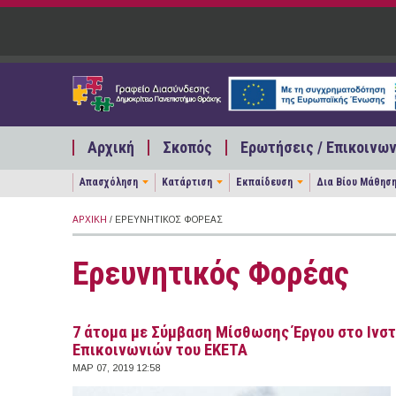
Παράκαμψη προς το κυρίως περιεχόμενο
Αρχική
Σκοπός
Ερωτήσεις / Επικοινων
Απασχόληση
Κατάρτιση
Εκπαίδευση
Δια Βίου Μάθησ
ΑΡΧΙΚΉ
/ ΕΡΕΥΝΗΤΙΚΌΣ ΦΟΡΈΑΣ
Ερευνητικός Φορέας
7 άτομα με Σύμβαση Μίσθωσης Έργου στο Ινσ
Επικοινωνιών του ΕΚΕΤΑ
ΜΑΡ 07, 2019 12:58