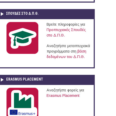
ΣΠΟΥΔΈΣ ΣΤΟ Δ.Π.Θ.
Βρείτε πληροφορίες για
Προπτυχιακές Σπουδές
στο Δ.Π.Θ.
Αναζητήστε μεταπτυχιακά
προγράμματα στη
βάση
δεδομένων του Δ.Π.Θ.
ERASMUS PLACEMENT
Αναζητήστε φορείς για
Erasmus Placement