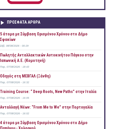
ΠΡOΣΦΑΤΑ AΡΘΡΑ
5 άτομα με Σύμβαση Ορισμένου Χρόνου στο Δήμο
Σφακίων
Σάβ, 08/08/2026 - 00:29
Πωλητής Ανταλλακτικών Αυτοκινήτου Πάγκου στην
Ιαπωνική Α.Ε. (Κομοτηνή)
Παρ, 07/08/2026 - 18:43
Οδηγός στη ΜΕΒΓΑΛ (Ξάνθη)
Παρ, 07/08/2026 - 16:32
Training Course: “ Deep Roots, New Paths” στην Ιταλία
Παρ, 07/08/2026 - 16:05
Ανταλλαγή Νέων: “From Me to We” στην Πορτογαλία
Παρ, 07/08/2026 - 16:02
4 άτομα με Σύμβαση Ορισμένου Χρόνου στο Δήμο
Παπάγου - Χολαργού