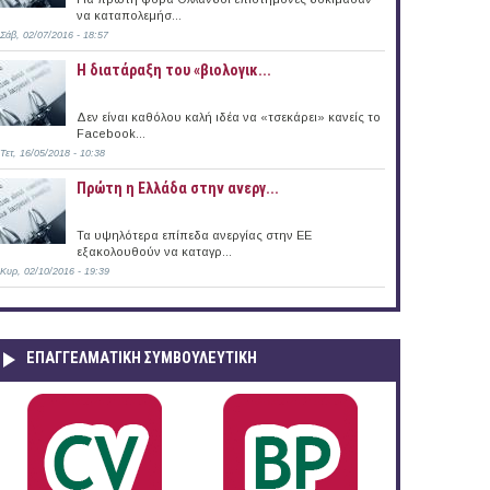
να καταπολεμήσ...
Σάβ, 02/07/2016 - 18:57
Η διατάραξη του «βιολογικ...
Δεν είναι καθόλου καλή ιδέα να «τσεκάρει» κανείς το
Facebook...
Τετ, 16/05/2018 - 10:38
το Τεχνολογιών Πληροφορικής και Επικοινωνιών του ΕΚΕΤΑ
Πρώτη η Ελλάδα στην ανεργ...
Τα υψηλότερα επίπεδα ανεργίας στην ΕΕ
εξακολουθούν να καταγρ...
Κυρ, 02/10/2016 - 19:39
ΕΠΑΓΓΕΛΜΑΤΙΚΉ ΣΥΜΒΟΥΛΕΥΤΙΚΉ