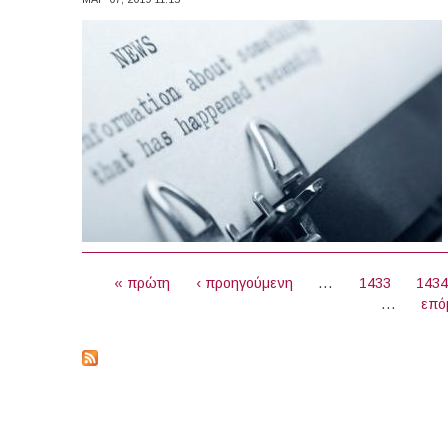
ΣΕΛΊΔΕΣ
« πρώτη
‹ προηγούμενη
…
1433
143
…
επό