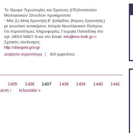
To Ίδρυμα Τεχνολογίας και Έρευνας (ΙΤΕ)/Ινστιτούτο
Μεσογειακών Σπουδών προκηρύσσει:
- Μία (1) θέση Ερευνητή Β’ βαθμίδας (Κύριος Ερευνητής)
με γνωστικό αντικείμενο: Ιστορία Νεοελληνικού Θεάτρου.
Για περισσότερες πληροφορίες: Γεωργία Παπαδάκη στο
τηλ: 28310 56627-8 και στο Email:
info@ims.forth.gr
(link sends e-mail)
.
Σχετικός σύνδεσμος:
http://diavgeia.gov.gr
Διαβάστε περισσότερα
για Ερευνητής Β' Βαθμίδας στο Ινστιτούτο Μεσογειακώ
428 εμφανίσεις
4
1435
1436
1437
1438
1439
1440
1441
μενη ›
τελευταία »