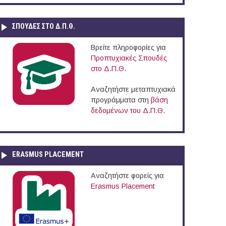
ΣΠΟΥΔΈΣ ΣΤΟ Δ.Π.Θ.
Βρείτε πληροφορίες για
Προπτυχιακές Σπουδές
στο Δ.Π.Θ.
Αναζητήστε μεταπτυχιακά
προγράμματα στη
βάση
δεδομένων του Δ.Π.Θ.
ERASMUS PLACEMENT
Αναζητήστε φορείς για
Erasmus Placement