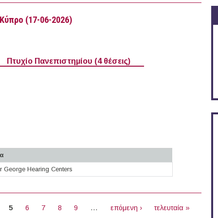
Κύπρο (17-06-2026)
Πτυχίο Πανεπιστημίου (4 θέσεις)
α
r George Hearing Centers
α στην Κύπρο (17-06-2026)
5
6
7
8
9
…
επόμενη ›
τελευταία »