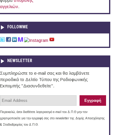
φόρμα
υποβολής
αγγελιών
.
FOLLOWME
NEWSLETTER
Συμπληρώστε το e-mail σας και θα λαμβάνετε
περιοδικά το Δελτίο Τύπου της Ραδιοφωνικής
Εκπομπής "Διασυνδεθείτε".
Παρακαλώ, όσοι διαθέτετε λογαριασμό e-mail του Δ.Π.Θ μην τον
χρησιμοποιείτε για την εγγραφή σας στο newsletter της Δομής Απασχόλησης
& Σταδιοδρομίας του Δ.Π.Θ.