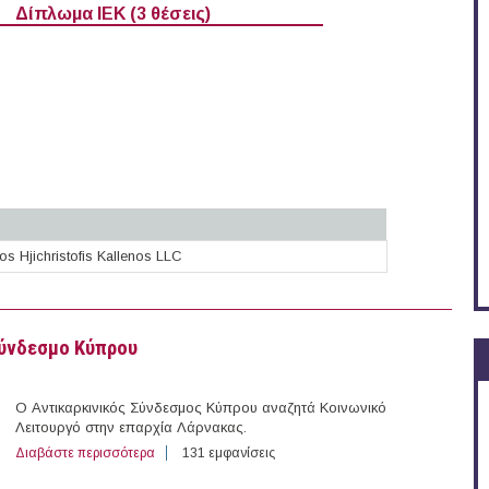
Δίπλωμα ΙΕΚ (3 θέσεις)
os Hjichristofis Kallenos LLC
α στην Κύπρο (18-06-2026)
Σύνδεσμο Κύπρου
Ο Αντικαρκινικός Σύνδεσμος Κύπρου αναζητά Κοινωνικό
Λειτουργό στην επαρχία Λάρνακας.
Διαβάστε περισσότερα
για Κοινωνικός Λειτουργός στον Αντικαρκινικό Σύνδεσ
131 εμφανίσεις